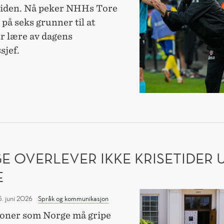
Ståle
tiden. Nå peker NHHs Tore
Solbakken
 på seks grunner til at
til
ør lære av dagens
en
sjef.
moderne
E
lederstjerne
R
E
BAKKEN
ERNE
RSTJERNE
E OVERLEVER IKKE KRISETIDER 
E
Norge
5. juni 2026
Språk og kommunikasjon
overlever
oner som Norge må gripe
ikke