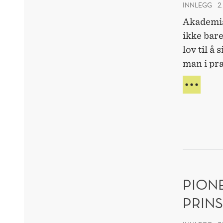
INNLEGG
2.
Akademis
ikke bar
lov til å
man i pra
NÅR
KOS
VED
Å
YTR
SEG
BLIR
FOR
HØY
PION
PRINS