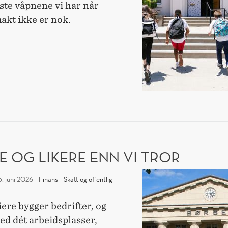
este våpnene vi har når
krisetider
akt ikke er nok.
uten
GE
dette
RLEVER
ETIDER
N
E
E OG LIKERE ENN VI TROR
Rikere
5. juni 2026
Finans
Skatt og offentlig
og
likere
iere bygger bedrifter, og
enn
ed dét arbeidsplasser,