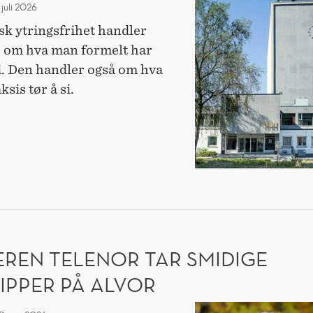
Når
 juli 2026
kostnaden
k ytringsfrihet handler
ved
e om hva man formelt har
å
 si. Den handler også om hva
ytre
ksis tør å si.
seg
blir
TNADEN
for
høy
E
EREN TELENOR TAR SMIDIGE
IPPER PÅ ALVOR
Pioneren