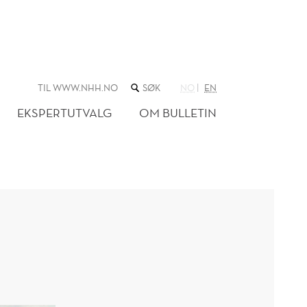
SØK
TIL WWW.NHH.NO
NO
EN
I
NETTSTEDET
EKSPERTUTVALG
OM BULLETIN