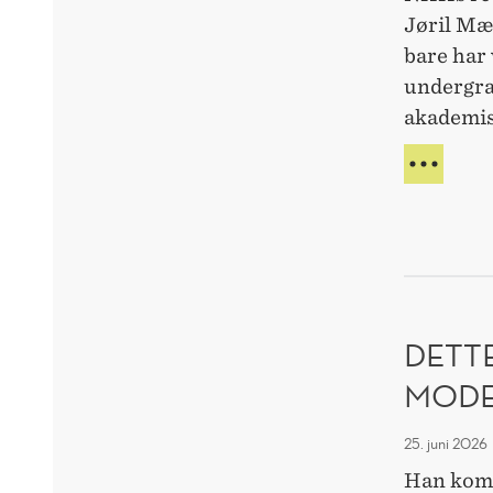
Jøril Mæ
bare har 
undergra
akademis
FORS
URED
VED
NHH
DETTE
MODE
25. juni 2026
Han kom 