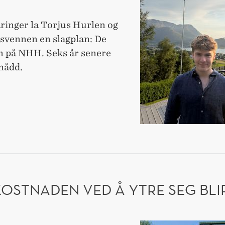
Gjennom
et
ringer la Torjus Hurlen og
av
vennen en slagplan: De
Norges
nn på NHH. Seks år senere
trangeste
nådd.
nåløyer:
NNOM
Torjus
(20)
endelig
GES
NHH-
NGESTE
YER:
student
JUS
LIG
KOSTNADEN VED Å YTRE SEG BLI
DENT