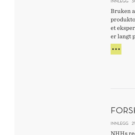
INNLEGG
3
Bruken a
produkto
et ekspe
er langt 
PION
TEL
TAR
SMID
PRIN
PÅ
ALV
FORS
INNLEGG
2
NHHs red