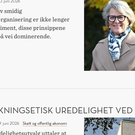
0. juni 2026
Telenor
v smidig
tar
rganisering er ikke lenger
smidige
riment, disse prinsippene
prinsipper
på vei dominerende.
på
EREN
alvor
ENOR
IGE
SIPPER
OR
KNINGSETISK UREDELIGHET VED
Forskningsetisk
9. juni 2026
Skatt og offentlig økonomi
uredelighet
elighetsutvalg uttaler at