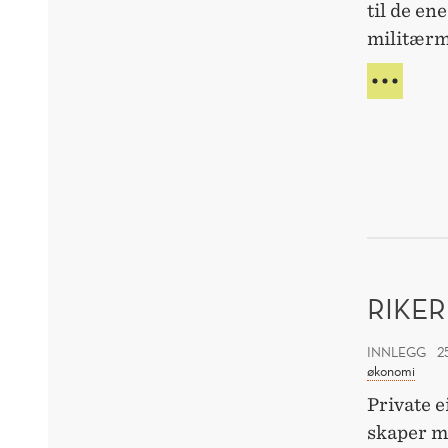
til de en
militærm
NOR
OVE
IKKE
KRIS
UTE
DETT
RIKER
INNLEGG
2
økonomi
Private e
skaper m