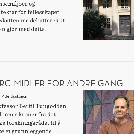
vi
semiljøer og
tror
tekter for fellesskapet.
katten må debatteres ut
en gjør med dette.
RE
RE
R
ERC-MIDLER FOR ANDRE GANG
Får
Atferdsøkonomi
ERC-
essor Bertil Tungodden
midler
llioner kroner fra det
for
e forskningsrådet til å
andre
e et grunnleggende