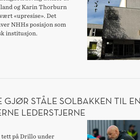
ved
land og Karin Thorburn
NHH
vært «upresise». Det
ver NHHs posisjon som
k institusjon.
KNINGSETISK
ELIGHET
 GJØR STÅLE SOLBAKKEN TIL E
RNE LEDERSTJERNE
Dette
gjør
tett på Drillo under