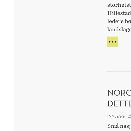
storhets
Hillestad
ledere b
landslags
DETT
GJØ
STÅL
SOL
TIL
EN
MOD
LEDE
NORG
DETT
INNLEGG
2
Små nasj