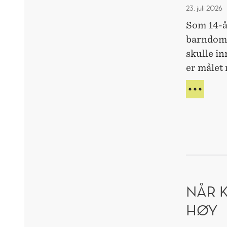
23. juli 2026
Som 14-å
barndoms
skulle i
er målet 
GJE
ET
AV
NOR
TRA
NÅLØ
TOR
(20)
ENDE
NÅR 
NHH-
STU
HØY