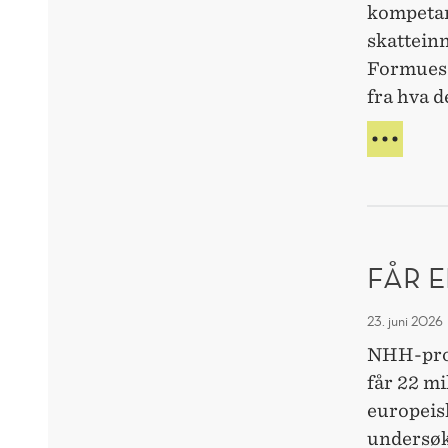
kompetan
skatteinn
Formuess
fra hva d
RIKE
OG
LIKE
ENN
VI
TRO
FÅR 
23. juni 2026
NHH-prof
får 22 mi
europeisk
undersøk