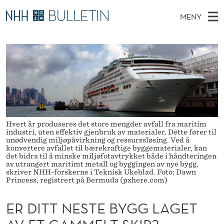
E
MENY
R
H
NO
TIL WWW.NHH.NO
S
D
O
Ø
K
Stipendiater og nye forskerprofiler
V
I
I
N
E
Disputaser
E
T
T
T
D
Ekspertutvalg
S
T
T
M
E
Om Bulletin
D
N
E
E
Hvert år produseres det store mengder avfall fra maritim
T
N
industri, uten effektiv gjenbruk av materialer. Dette fører til
E
unødvendig miljøpåvirkning og ressurssløsing. Ved å
Y
konvertere avfallet til bærekraftige byggematerialer, kan
S
det bidra til å minske miljøfotavtrykket både i håndteringen
av utrangert maritimt metall og byggingen av nye bygg,
T
skriver NHH-forskerne i Teknisk Ukeblad. Foto: Dawn
Princess, registrert på Bermuda (pxhere.com)
E
ER DITT NESTE BYGG LAGET
B