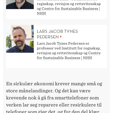
G
regnskap, revisjon og rettsvitenskap
og
Centre for Sustainable Business |
A
NHH
M
M
LARS JACOB TYNES
PEDERSEN
E
Lars Jacob Tynes Pedersen er
L
professor ved Institutt for regnskap,
revisjon og rettsvitenskap og
Centre
T
for Sustainable Business | NHH
S
K
En sirkulær økonomi krever mange små og
I
store månelandinger. Og det kan være
P
krevende nok å gå fra smarttelefoner som
?
verken lar seg reparere eller resirkulere til
telefoner som gjør det, og for den del klær,