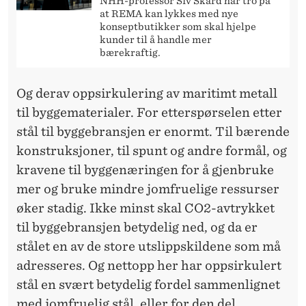
NHH-professor Siv Skard har tro på
at REMA kan lykkes med nye
konseptbutikker som skal hjelpe
kunder til å handle mer
bærekraftig.
Og derav oppsirkulering av maritimt metall
til byggematerialer. For etterspørselen etter
stål til byggebransjen er enormt. Til bærende
konstruksjoner, til spunt og andre formål, og
kravene til byggenæringen for å gjenbruke
mer og bruke mindre jomfruelige ressurser
øker stadig. Ikke minst skal CO2-avtrykket
til byggebransjen betydelig ned, og da er
stålet en av de store utslippskildene som må
adresseres. Og nettopp her har oppsirkulert
stål en svært betydelig fordel sammenlignet
med jomfruelig stål, eller for den del