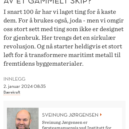
AV ET GAMMELT SKIP?
Y
I snart 100 år har vi laget ting for å kaste
G
dem. For å brukes også, joda - men vi omgir
G
oss stort sett med ting som ikke er designet
L
for gjenbruk. Her trengs det en sirkulær
A
revolusjon. Og nå starter heldigvis et stort
løft for å transformere maritimt metall til
G
fremtidens byggematerialer.
E
T
INNLEGG
2. januar 2024 08:35
A
Bærekraft
V
E
SVEINUNG JØRGENSEN
T
Sveinung Jørgensen er
førsteamanuensis ved Institutt for