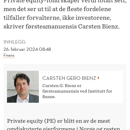
Private equity-fond skaper verdi totalt sett,
N
men det ser ut til at de fleste fordelene
G
tilfaller forvalterne, ikke investorene,
E
skriver førsteamanuensis Carsten Bienz.
N
INNLEGG
V
26. februar 2024 08:48
I
Finans
L
I
CARSTEN GERO BIENZ
Carsten G. Bienz er
K
førsteamanuensis ved Institutt for
finans.
K
E
G
Private equity (PE) er blitt en av de mest
omdiskuterte eierformene i Norge og resten