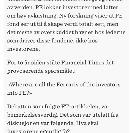
J
av verden. PE lokker investorer med løfter
Ø
om høy avkastning. Ny forskning viser at PE-
R
fond ser ut til å skape verdi totalt sett, men
det meste av overskuddet havner hos lederne
E
som driver disse fondene, ikke hos
D
investorene.
E
For to år siden stilte Financial Times det
G
provoserende spørsmålet:
R
«Where are all the Ferraris of the investors
I
into PE?»
K
Debatten som fulgte FT-artikkelen, var
bemerkelsesverdig. Det som var utelatt fra
diskusjonen var følgende: Hva skal
investorene egentlig få?