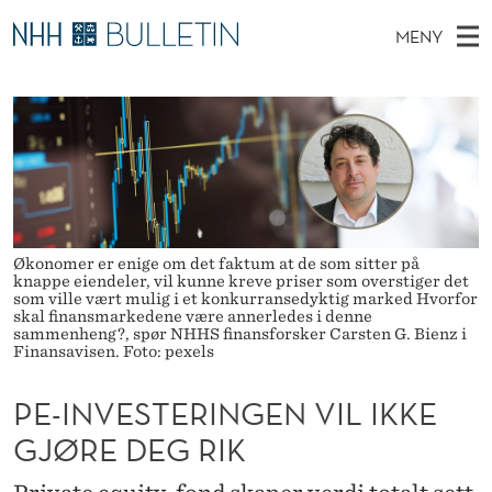
P
MENY
E
H
NO
EN
TIL WWW.NHH.NO
S
-
O
Ø
K
Stipendiater og nye forskerprofiler
V
I
I
N
E
Disputaser
E
N
T
T
D
Ekspertutvalg
S
V
T
M
E
Om Bulletin
D
E
E
Økonomer er enige om det faktum at de som sitter på
E
T
knappe eiendeler, vil kunne kreve priser som overstiger det
N
S
som ville vært mulig i et konkurransedyktig marked Hvorfor
skal finansmarkedene være annerledes i denne
Y
T
sammenheng?, spør NHHS finansforsker Carsten G. Bienz i
Finansavisen. Foto: pexels
E
PE-INVESTERINGEN VIL IKKE
R
GJØRE DEG RIK
I