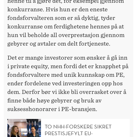
henne til å gjøre det, for eksempel gjennom
konkurranse. Hvis hun er den eneste
fondsforvalteren som er så dyktig, tyder
konkurranse om ferdighetene hennes på at
hun vil beholde all overprestasjon gjennom
gebyrer og avtaler om delt fortjeneste.
Det er mange investorer som ønsker å gå inn
i private equity, men fordi det er knapphet på
fondsforvaltere med unik kunnskap om PE,
ender fordelene ved investeringen opp hos
dem. Derfor bør vi ikke bli overrasket over å
finne både høye gebyrer og bruk av
suksesshonorarer i PE-bransjen.
TO NHH-FORSKERE SIKRET
PRESTISJEFYLT EU-