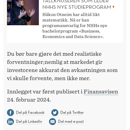
TALLKNUSEREN SOM LEDER
NHHS NYE STUDIEPROGRAM
Håkon Otneim har alltid likt
matematikk. Nå er han
programansvarlig for NHHs nye
bachelorprogram «Business,
Economics and Data Science».
Du bør bare gjøre det med realistiske
forventninger;nemlig at markedet gir
investorene akkurat den avkastningen som
vi skulle forvente, men ikke mer.
Innlegget var først publisert i
Finansavisen
24. februar 2024.
Del på Facebook
Del på Twitter
Del på LinkedIn
Del med e-post