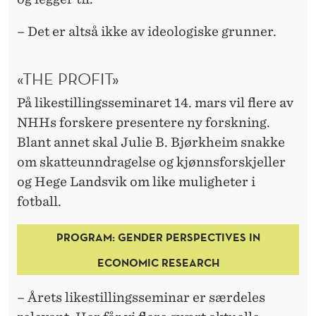
K
T
– Det er altså ikke av ideologiske grunner.
I
«THE PROFIT»
V
På likestillingsseminaret 14. mars vil flere av
E
NHHs forskere presentere ny forskning.
R
Blant annet skal Julie B. Bjørkheim snakke
I
om skatteunndragelse og kjønnsforskjeller
og Hege Landsvik om like muligheter i
Ø
fotball.
K
O
PROGRAM: GENDER PERSPECTIVES IN
N
ECONOMIC RESEARCH
O
– Årets likestillingsseminar er særdeles