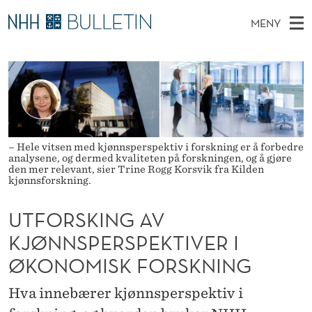
U
MENY
T
H
NO
EN
TIL WWW.NHH.NO
S
F
O
Ø
K
Stipendiater og nye forskerprofiler
V
I
O
N
E
Disputaser
E
R
T
T
D
Ekspertutvalg
S
S
T
M
– Hele vitsen med kjønnsperspektiv i forskning er å forbedre
E
Om Bulletin
analysene, og dermed kvaliteten på forskningen, og å gjøre
D
K
E
E
den mer relevant, sier Trine Rogg Korsvik fra Kilden
T
kjønnsforskning.
N
I
Y
N
UTFORSKING AV
KJØNNSPERSPEKTIVER I
G
ØKONOMISK FORSKNING
A
V
Hva innebærer kjønnsperspektiv i