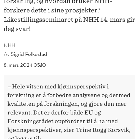
forskning, og hvordan bruker NHH-
K
forskere dette i sine prosjekter?
J
Likestillingsseminaret på NHH 14. mars gir
Ø
deg svar!
N
NHH
N
Av
Sigrid Folkestad
S
8. mars 2024 05:10
P
E
– Hele vitsen med kjønnsperspektiv i
R
forskning er å forbedre analysene og dermed
kvaliteten på forskningen, og gjøre den mer
S
relevant. Det er derfor både EU og
P
Forskningsrådet oppfordrer til å ha med
E
kjønnsperspektiver, sier Trine Rogg Korsvik,
og legger til: