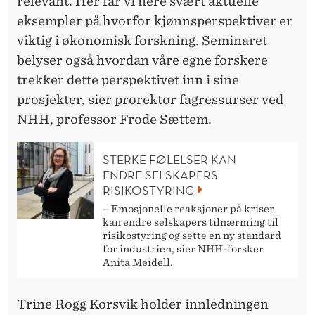
M
relevant. Her får vi flere svært aktuelle
eksempler på hvorfor kjønnsperspektiver er
I
viktig i økonomisk forskning. Seminaret
S
belyser også hvordan våre egne forskere
K
trekker dette perspektivet inn i sine
prosjekter, sier prorektor fagressurser ved
F
NHH, professor Frode Sættem.
O
R
STERKE FØLELSER KAN
ENDRE SELSKAPERS
S
RISIKOSTYRING
K
– Emosjonelle reaksjoner på kriser
kan endre selskapers tilnærming til
N
risikostyring og sette en ny standard
for industrien, sier NHH-forsker
I
Anita Meidell.
N
Trine Rogg Korsvik holder innledningen