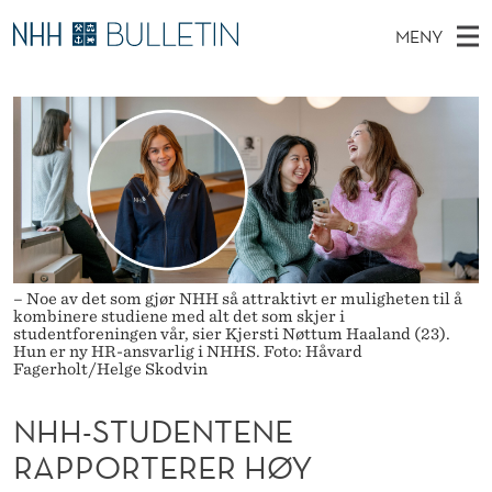
N
MENY
H
H
NO
EN
TIL WWW.NHH.NO
S
H
O
Ø
K
Stipendiater og nye forskerprofiler
V
I
-
N
E
Disputaser
E
S
T
T
D
Ekspertutvalg
S
T
T
M
E
Om Bulletin
D
U
E
E
T
N
D
– Noe av det som gjør NHH så attraktivt er muligheten til å
kombinere studiene med alt det som skjer i
Y
E
studentforeningen vår, sier Kjersti Nøttum Haaland (23).
Hun er ny HR-ansvarlig i NHHS. Foto: Håvard
Fagerholt/Helge Skodvin
N
T
NHH-STUDENTENE
E
RAPPORTERER HØY