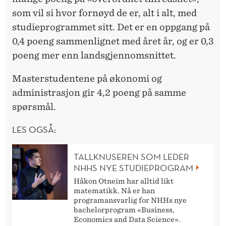
F
som vil si hvor fornøyd de er, alt i alt, med
A
studieprogrammet sitt. Det er en oppgang på
K
0,4 poeng sammenlignet med året år, og er 0,3
T
poeng mer enn landsgjennomsnittet.
O
Masterstudentene på økonomi og
R
administrasjon gir 4,2 poeng på samme
spørsmål.
LES OGSÅ:
TALLKNUSEREN SOM LEDER
NHHS NYE STUDIEPROGRAM
Håkon Otneim har alltid likt
matematikk. Nå er han
programansvarlig for NHHs nye
bachelorprogram «Business,
Economics and Data Science».