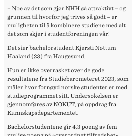
R
– Noe av det som gjør NHH så attraktivt – og
H
grunnen til hvorfor jeg trives så godt – er
Ø
muligheten til å kombinere studiene med alt
det som skjer i studentforeningen vår!
Y
T
Det sier bachelorstudent Kjersti Nøttum
Haaland (23) fra Haugesund.
R
I
Hun er ikke overrasket over de gode
resultatene fra Studiebarometeret 2023, som
V
måler hvor fornøyd norske studenter er med
S
studieprogrammet sitt. Undersøkelsen er
E
gjennomføres av NOKUT, på oppdrag fra
Kunnskapsdepartementet.
L
S
Bachelorstudentene gir 4,3 poeng av fem
mulige poeng på «overordnet tilfredshet»,