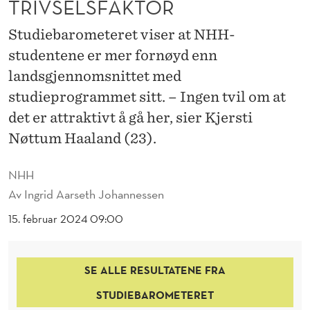
TRIVSELSFAKTOR
N
E
Studiebarometeret viser at NHH-
studentene er mer fornøyd enn
R
landsgjennomsnittet med
A
studieprogrammet sitt. – Ingen tvil om at
P
det er attraktivt å gå her, sier Kjersti
P
Nøttum Haaland (23).
O
NHH
R
Av
Ingrid Aarseth Johannessen
T
15. februar 2024 09:00
E
R
SE ALLE RESULTATENE FRA
E
STUDIEBAROMETERET