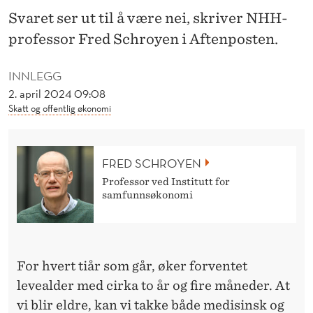
E
Svaret ser ut til å være nei, skriver NHH-
N
professor Fred Schroyen i Aftenposten.
T
INNLEGG
E
2. april 2024 09:08
T
Skatt og offentlig økonomi
L
E
FRED SCHROYEN
Professor ved Institutt for
V
samfunnsøkonomi
E
T
I
For hvert tiår som går, øker forventet
levealder med cirka to år og fire måneder. At
D
vi blir eldre, kan vi takke både medisinsk og