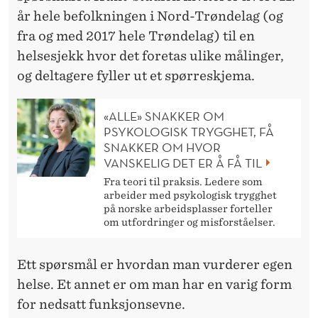
E
år hele befolkningen i Nord-Trøndelag (og
D
fra og med 2017 hele Trøndelag) til en
G
helsesjekk hvor det foretas ulike målinger,
og deltagere fyller ut et spørreskjema.
O
D
«ALLE» SNAKKER OM
H
PSYKOLOGISK TRYGGHET, FÅ
SNAKKER OM HVOR
E
VANSKELIG DET ER Å FÅ TIL
L
Fra teori til praksis. Ledere som
arbeider med psykologisk trygghet
S
på norske arbeidsplasser forteller
om utfordringer og misforståelser.
E
?
Ett spørsmål er hvordan man vurderer egen
helse. Et annet er om man har en varig form
for nedsatt funksjonsevne.