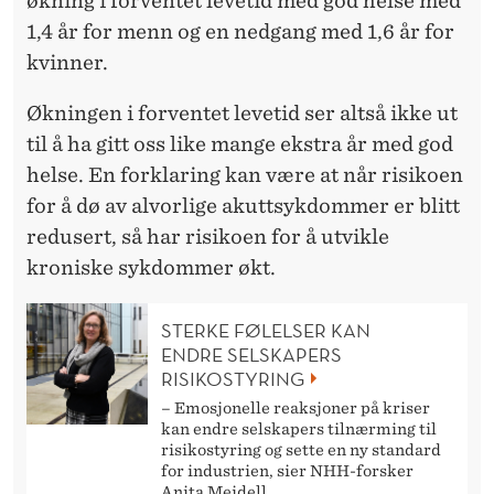
økning i forventet levetid med god helse med
1,4 år for menn og en nedgang med 1,6 år for
kvinner.
Økningen i forventet levetid ser altså ikke ut
til å ha gitt oss like mange ekstra år med god
helse. En forklaring kan være at når risikoen
for å dø av alvorlige akuttsykdommer er blitt
redusert, så har risikoen for å utvikle
kroniske sykdommer økt.
STERKE FØLELSER KAN
ENDRE SELSKAPERS
RISIKOSTYRING
– Emosjonelle reaksjoner på kriser
kan endre selskapers tilnærming til
risikostyring og sette en ny standard
for industrien, sier NHH-forsker
Anita Meidell.