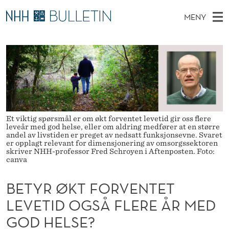
B
MENY
E
H
NO
TIL WWW.NHH.NO
S
T
O
Ø
K
Stipendiater og nye forskerprofiler
V
I
Y
N
E
Disputaser
E
R
T
T
D
Ekspertutvalg
S
Ø
T
M
E
Om Bulletin
D
K
Et viktig spørsmål er om økt forventet levetid gir oss flere
E
E
leveår med god helse, eller om aldring medfører at en større
T
N
andel av livstiden er preget av nedsatt funksjonsevne. Svaret
T
er opplagt relevant for dimensjonering av omsorgssektoren
Y
skriver NHH-professor Fred Schroyen i Aftenposten. Foto:
F
canva
O
BETYR ØKT FORVENTET
R
LEVETID OGSÅ FLERE ÅR MED
V
GOD HELSE?