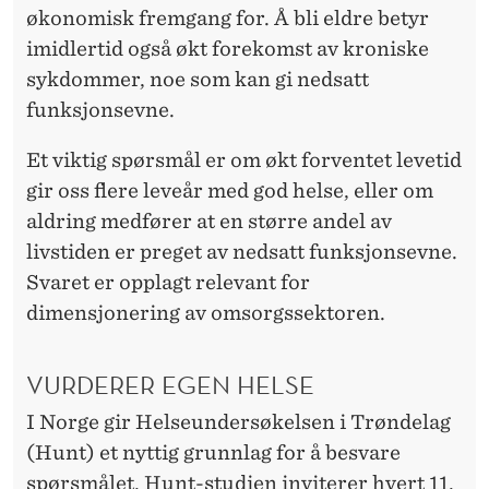
O
økonomisk fremgang for. Å bli eldre betyr
G
imidlertid også økt forekomst av kroniske
sykdommer, noe som kan gi nedsatt
S
funksjonsevne.
Å
Et viktig spørsmål er om økt forventet levetid
F
gir oss flere leveår med god helse, eller om
L
aldring medfører at en større andel av
E
livstiden er preget av nedsatt funksjonsevne.
Svaret er opplagt relevant for
R
dimensjonering av omsorgssektoren.
E
Å
VURDERER EGEN HELSE
R
I Norge gir Helseundersøkelsen i Trøndelag
M
(Hunt) et nyttig grunnlag for å besvare
spørsmålet. Hunt-studien inviterer hvert 11.