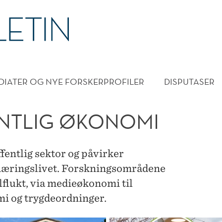
DMENY
DIATER OG NYE FORSKERPROFILER
DISPUTASER
ENTLIG ØKONOMI
ffentlig sektor og påvirker
næringslivet. Forskningsområdene
lflukt, via medieøkonomi til
 og trygdeordninger.