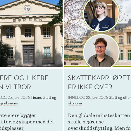
KERE OG LIKERE
SKATTEKAPPLØPET
N VI TROR
ER IKKE OVER
EGG
25. juni 2026
Finans
Skatt og
INNLEGG
22. juni 2026
Skatt og offen
lig økonomi
økonomi
ate eiere bygger
Den globale minsteskatten
ifter, og skaper med dét
skulle begrense
idsplasser,
overskuddsflytting. Men fo