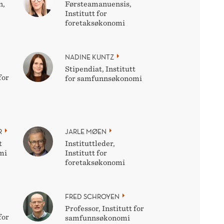
n,
Førsteamanuensis,
Institutt for
foretaksøkonomi
NADINE KUNTZ
Stipendiat, Institutt
for
for samfunnsøkonomi
R
JARLE MØEN
t
Instituttleder,
mi
Institutt for
foretaksøkonomi
FRED SCHROYEN
Professor, Institutt for
for
samfunnsøkonomi