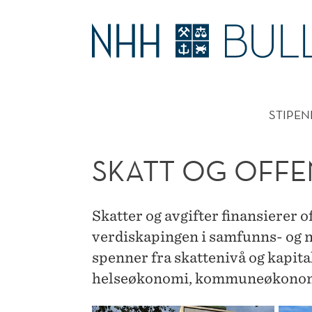
SKATT
OG
HOVE
OFFENTLIG
STIPEN
ØKONOMI
SKATT OG OFF
Skatter og avgifter finansierer o
verdiskapingen i samfunns- og 
spenner fra skattenivå og kapita
helseøkonomi, kommuneøkonomi