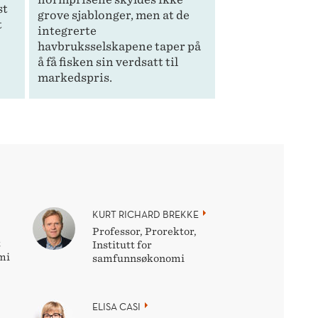
st
grove sjablonger, men at de
t
integrerte
havbruksselskapene taper på
å få fisken sin verdsatt til
markedspris.
KURT RICHARD BREKKE
Professor, Prorektor,
t
Institutt for
mi
samfunnsøkonomi
ELISA CASI