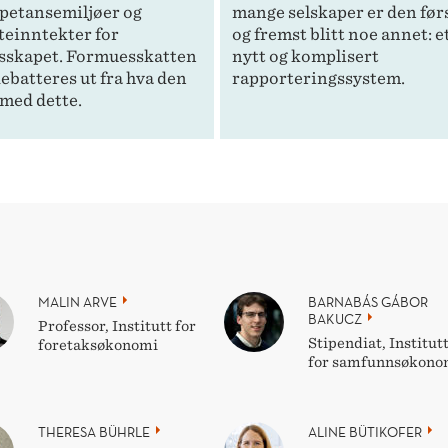
etansemiljøer og
mange selskaper er den før
teinntekter for
og fremst blitt noe annet: e
esskapet. Formuesskatten
nytt og komplisert
ebatteres ut fra hva den
rapporteringssystem.
 med dette.
MALIN ARVE
BARNABÁS GÁBOR
BAKUCZ
Professor, Institutt for
Stipendiat, Institut
foretaksøkonomi
for samfunnsøkono
THERESA BÜHRLE
ALINE BÜTIKOFER