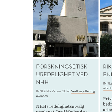
FORSKNINGSETISK
RI
UREDELIGHET VED
EN
NHH
INNL
offent
INNLEGG
29. juni 2026
Skatt og offentlig
økonomi
Priv
bedr
NHHs redelighetsutvalg
arbe
uttaler at Jøril Mæland og