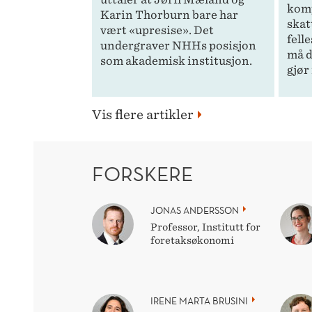
komp
Karin Thorburn bare har
skat
vært «upresise». Det
fell
undergraver NHHs posisjon
må d
som akademisk institusjon.
gjør
Vis flere artikler
FORSKERE
JONAS ANDERSSON
Professor, Institutt for
foretaksøkonomi
IRENE MARTA BRUSINI