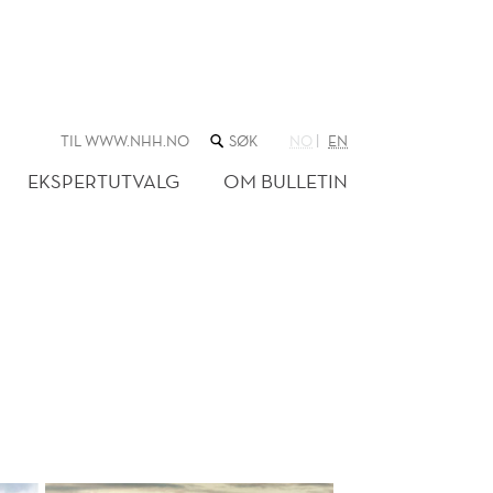
SØK
TIL WWW.NHH.NO
NO
EN
I
NETTSTEDET
EKSPERTUTVALG
OM BULLETIN