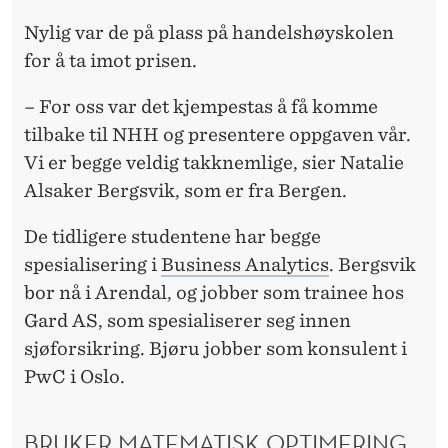
S
Nylig var de på plass på handelshøyskolen
A
for å ta imot prisen.
N
– For oss var det kjempestas å få komme
T
tilbake til NHH og presentere oppgaven vår.
Vi er begge veldig takknemlige, sier Natalie
Alsaker Bergsvik, som er fra Bergen.
De tidligere studentene har begge
spesialisering i
Business Analytics
. Bergsvik
bor nå i Arendal, og jobber som trainee hos
Gard AS, som spesialiserer seg innen
sjøforsikring. Bjøru jobber som konsulent i
PwC i Oslo.
BRUKER MATEMATISK OPTIMERING