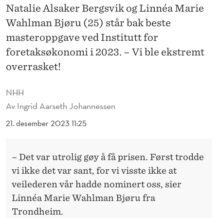
V
Natalie Alsaker Bergsvik og Linnéa Marie
I
Wahlman Bjøru (25) står bak beste
masteroppgave ved Institutt for
I
foretaksøkonomi i 2023. – Vi ble ekstremt
K
overrasket!
K
NHH
E
Av
Ingrid Aarseth Johannessen
D
21. desember 2023 11:25
E
T
– Det var utrolig gøy å få prisen. Først trodde
V
vi ikke det var sant, for vi visste ikke at
A
veilederen vår hadde nominert oss, sier
Linnéa Marie Wahlman Bjøru fra
R
Trondheim.