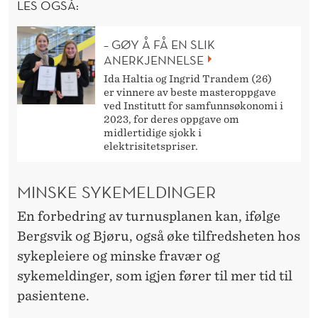
LES OGSÅ:
– GØY Å FÅ EN SLIK
ANERKJENNELSE
Ida Haltia og Ingrid Trandem (26)
er vinnere av beste masteroppgave
ved Institutt for samfunnsøkonomi i
2023, for deres oppgave om
midlertidige sjokk i
elektrisitetspriser.
MINSKE SYKEMELDINGER
En forbedring av turnusplanen kan, ifølge
Bergsvik og Bjøru, også øke tilfredsheten hos
sykepleiere og minske fravær og
sykemeldinger, som igjen fører til mer tid til
pasientene.