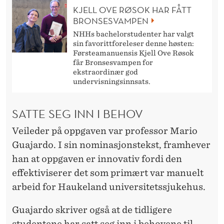
KJELL OVE RØSOK HAR FÅTT
BRONSESVAMPEN
NHHs bachelorstudenter har valgt
sin favorittforeleser denne høsten:
Førsteamanuensis Kjell Ove Røsok
får Bronsesvampen for
ekstraordinær god
undervisningsinnsats.
SATTE SEG INN I BEHOV
Veileder på oppgaven var professor Mario
Guajardo. I sin nominasjonstekst, framhever
han at oppgaven er innovativ fordi den
effektiviserer det som primært var manuelt
arbeid for Haukeland universitetssjukehus.
Guajardo skriver også at de tidligere
studentene har satt seg inn i behovene til