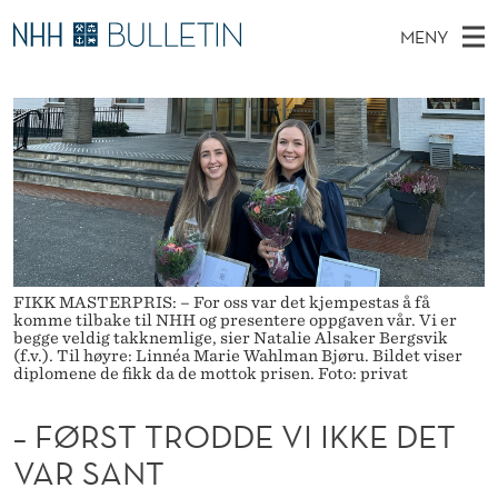
–
MENY
F
H
NO
TIL WWW.NHH.NO
S
Ø
O
Ø
K
Stipendiater og nye forskerprofiler
V
I
R
N
E
Disputaser
E
S
T
T
D
Ekspertutvalg
S
T
T
M
E
Om Bulletin
D
T
E
E
T
N
R
FIKK MASTERPRIS: – For oss var det kjempestas å få
komme tilbake til NHH og presentere oppgaven vår. Vi er
Y
O
begge veldig takknemlige, sier Natalie Alsaker Bergsvik
(f.v.). Til høyre: Linnéa Marie Wahlman Bjøru. Bildet viser
diplomene de fikk da de mottok prisen. Foto: privat
D
D
– FØRST TRODDE VI IKKE DET
E
VAR SANT