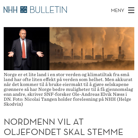
N
MENY
O
H
NO
TIL WWW.NHH.NO
S
R
O
Ø
K
Stipendiater og nye forskerprofiler
V
I
D
N
E
Disputaser
E
M
T
T
D
Ekspertutvalg
S
E
T
M
E
Om Bulletin
D
N
E
E
Norge er et lite land i en stor verden og klimatiltak fra små
T
land har ofte liten effekt på verden som helhet. Men akkurat
N
N
når det kommer til å bruke eiermakt til å gjøre selskapene
grønnere så har Norge bedre muligheter til å få gjennomslag
Y
V
enn andre, skriver SNF-forsker Ole-Andreas Elvik Næss i
DN. Foto: Nicolai Tangen holder forelesning på NHH (Helge
Skodvin)
I
L
NORDMENN VIL AT
A
OLJEFONDET SKAL STEMME