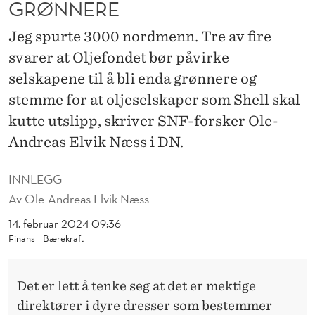
GRØNNERE
T
O
Jeg spurte 3000 nordmenn. Tre av fire
L
svarer at Oljefondet bør påvirke
selskapene til å bli enda grønnere og
J
stemme for at oljeselskaper som Shell skal
E
kutte utslipp, skriver SNF-forsker Ole-
F
Andreas Elvik Næss i DN.
O
INNLEGG
N
Av
Ole-Andreas Elvik Næss
D
14. februar 2024 09:36
E
Finans
Bærekraft
T
Det er lett å tenke seg at det er mektige
S
direktører i dyre dresser som bestemmer