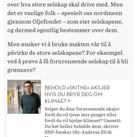
K
over hva store selskap skal drive med. Men
A
det er vanlige folk – spesielt oss nordmenn
gjennom Oljefondet – som eier selskapene,
L
og dermed egentlig bestemmer over dem.
S
Men ønsker vi å bruke makten vår til å
T
påvirke de store selskapene? For eksempel
E
ved å prøve å få forurensende selskap til å bli
M
grønnere?
M
BEHOLD «SKITNE» AKSJER
E
HVIS DU BRYR DEG OM
KLIMAET
G
Selger du dine forurensende aksjer
R
fordi du vil tjene mer penger eller
fordi du vil hjelpe klimaet? Uansett:
Ø
Du bør heller beholde dem, skriver
SNF-forsker Ole-Andreas Elvik