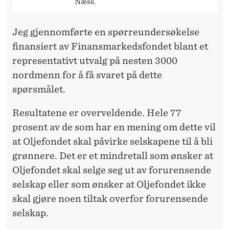
N
Næss.
N
Jeg gjennomførte en spørreundersøkelse
E
finansiert av Finansmarkedsfondet blant et
R
representativt utvalg på nesten 3000
E
nordmenn for å få svaret på dette
spørsmålet.
Resultatene er overveldende. Hele 77
prosent av de som har en mening om dette vil
at Oljefondet skal påvirke selskapene til å bli
grønnere. Det er et mindretall som ønsker at
Oljefondet skal selge seg ut av forurensende
selskap eller som ønsker at Oljefondet ikke
skal gjøre noen tiltak overfor forurensende
selskap.