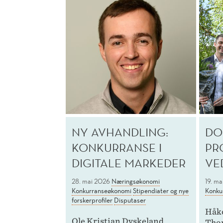
NY AVHANDLING:
DO
KONKURRANSE I
PR
DIGITALE MARKEDER
VE
28. mai 2026
Næringsøkonomi
19. m
Konkurranseøkonomi
Stipendiater og nye
Konku
forskerprofiler
Disputaser
Håk
Ole Kristian Dyskeland
Thom