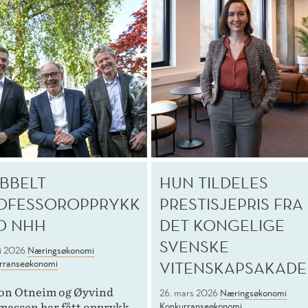
BBELT
HUN TILDELES
OFESSOROPPRYKK
PRESTISJEPRIS FRA
D NHH
DET KONGELIGE
SVENSKE
ai 2026
Næringsøkonomi
rranseøkonomi
VITENSKAPSAKADE
on Otneim og Øyvind
26. mars 2026
Næringsøkonomi
Konkurranseøkonomi
assen har fått opprykk