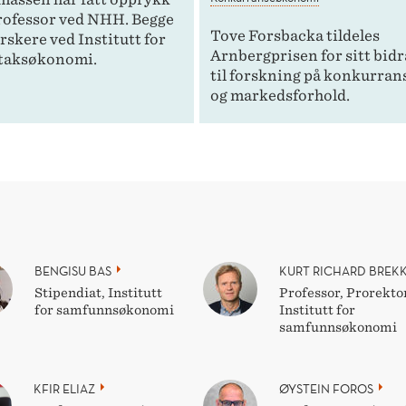
professor ved NHH. Begge
Tove Forsbacka tildeles
orskere ved Institutt for
Arnbergprisen for sitt bid
taksøkonomi.
til forskning på konkurran
og markedsforhold.
BENGISU BAS
KURT RICHARD BREK
Stipendiat, Institutt
Professor, Prorektor
for samfunnsøkonomi
Institutt for
samfunnsøkonomi
KFIR ELIAZ
ØYSTEIN FOROS