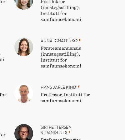
for
Postdoktor
(innstegsstilling),
Institutt for
samfunnsøkonomi
M
ANNA IGNATENKO
Førsteamanuensis
t
(innstegsstilling),
mi
Institutt for
samfunnsøkonomi
HANS JARLE KIND
for
Professor, Institutt for
samfunnsøkonomi
SIRI PETTERSEN
STRANDENES
for