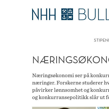
NÆRINGSØKONOMI
HOVE
STIPEN
NÆRINGSØKON
Næringsøkonomi ser på konkurra
næringer. Forskerne studerer hv
påvirker lønnsomhet og konkur
og konkurransepolitikk slår ut 