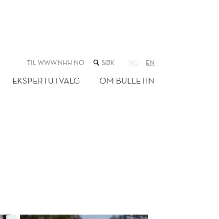
SØK
TIL WWW.NHH.NO
NO
EN
I
NETTSTEDET
EKSPERTUTVALG
OM BULLETIN