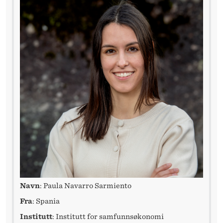
I
M
A
D
R
I
D
Navn
: Paula Navarro Sarmiento
Fra
: Spania
Institutt
: Institutt for samfunnsøkonomi