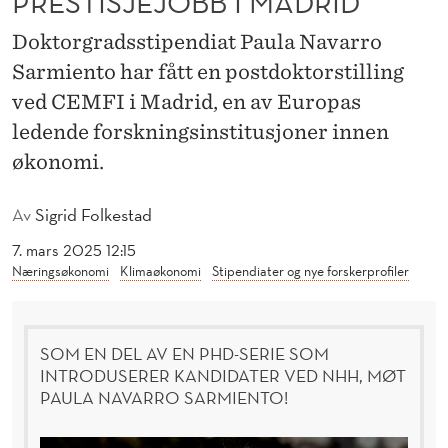
PRESTISJEJOBB I MADRID
R
Doktorgradsstipendiat Paula Navarro
E
Sarmiento har fått en postdoktorstilling
S
ved CEMFI i Madrid, en av Europas
T
ledende forskningsinstitusjoner innen
I
økonomi.
S
Av
Sigrid Folkestad
J
7. mars 2025 12:15
E
Næringsøkonomi
Klimaøkonomi
Stipendiater og nye forskerprofiler
J
O
SOM EN DEL AV EN PHD-SERIE SOM
INTRODUSERER KANDIDATER VED NHH, MØT
B
PAULA NAVARRO SARMIENTO!
B