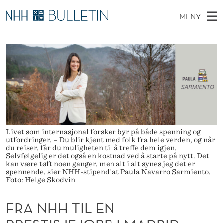
F
MENY
R
H
NO
EN
TIL WWW.NHH.NO
S
A
O
Ø
K
Stipendiater og nye forskerprofiler
V
I
N
N
E
Disputaser
E
H
T
T
D
Ekspertutvalg
S
H
T
M
E
Om Bulletin
D
T
E
E
T
N
Livet som internasjonal forsker byr på både spenning og
I
utfordringer. – Du blir kjent med folk fra hele verden, og når
Y
du reiser, får du muligheten til å treffe dem igjen.
L
Selvfølgelig er det også en kostnad ved å starte på nytt. Det
kan være tøft noen ganger, men alt i alt synes jeg det er
E
spennende, sier NHH-stipendiat Paula Navarro Sarmiento.
Foto: Helge Skodvin
N
FRA NHH TIL EN
P