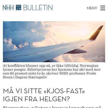
M
MENY
Å
H
NO
TIL WWW.NHH.NO
S
V
O
Ø
K
Stipendiater og nye forskerprofiler
V
I
I
N
E
Disputaser
E
S
T
T
D
Ekspertutvalg
S
I
T
M
E
Om Bulletin
D
T
E
E
T
N
T
At konflikten blusser opp nå, er ikke tilfeldig. Norwegian
tjener penger. Billettprisene her hjemme har økt med mer
Y
E
enn 60 prosent siste to år, skriver NHH-professor Frode
Steen i Dagens Næringsliv
«
MÅ VI SITTE «KJOS-FAST»
K
IGJEN FRA HELGEN?
J