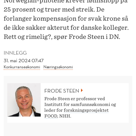
Norwegian-pilotene krever lønnshopp på
O
25 prosent og truer med streik. De
S
forlanger kompensasjon for svak krone så
-
de ikke sakker akterut for danske kolleger.
F
Rett og rimelig?, spør Frode Steen i DN.
A
INNLEGG
S
31. mai 2024 07:47
Konkurranseøkonomi
Næringsøkonomi
T
»
FRODE STEEN
I
Frode Steen er professor ved
G
Institutt for samfunnsøkonomi og
leder for
forskningsprosjektet
J
FOOD
, NHH.
E