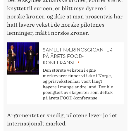
Dette skyldes at danske kroner, som er sterkt
knyttet til euroen, er blitt mye dyrere i
norske kroner, og ikke at man prosentvis har
hatt lavere vekst i de norske pilotenes
lønninger, målt i norske kroner.
SAMLET NÆRINGSGIGANTER
PÅ ÅRETS FOOD-
KONFERANSE
Den største veksten i egne
merkevarer finner vi ikke i Norge,
og prisveksten har vært langt
høyere i mange andre land. Det ble
poengtert av eksperter som deltok
på årets FOOD-konferanse.
Argumentet er snedig, pilotene lever jo i et
internasjonalt marked.