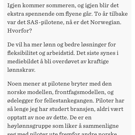
N
Igjen kommer sommeren, og igjen blir det
F
ekstra spennende om flyene går. To år tilbake
var det SAS-pilotene, nå er det Norwegian.
R
Hvorfor?
A
De vil ha mer lønn og bedre løsninger for
H
fleksibilitet og arbeidstid. Det siste synes i
E
mediebildet å bli overdøvet av kraftige
L
lønnskrav.
G
Noen mener at pilotene bryter med den
E
norske modellen, frontfagsmodellen, og
ødelegger for fellestankegangen. Piloter har
N
så lenge jeg har studert bransjen, aldri vært
?
opptatt av noe av dette. De er en
høylønnsgruppe som liker å sammenligne
seg med piloter ute fremfor andre norske