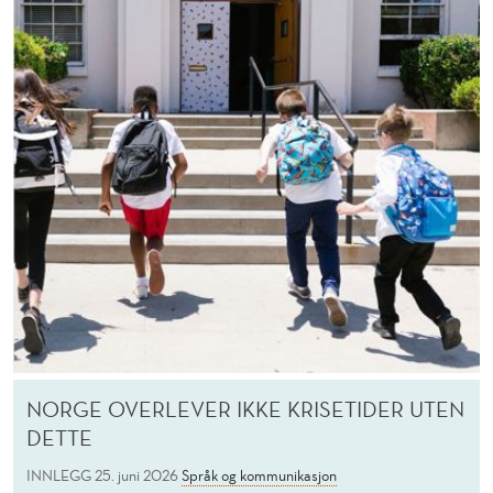
N
I
K
A
S
J
O
N
NORGE OVERLEVER IKKE KRISETIDER UTEN
DETTE
INNLEGG
25. juni 2026
Språk og kommunikasjon