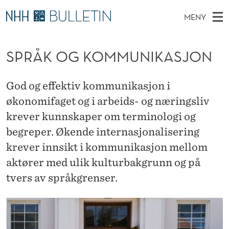
S
MENY
P
H
NO
EN
TIL WWW.NHH.NO
S
R
O
Ø
SPRÅK OG KOMMUNIKASJON
K
Stipendiater og nye forskerprofiler
V
I
Å
N
E
Disputaser
E
K
T
God og effektiv kommunikasjon i
T
D
Ekspertutvalg
S
O
økonomifaget og i arbeids- og næringsliv
T
M
E
Om Bulletin
krever kunnskaper om terminologi og
D
G
E
E
begreper. Økende internasjonalisering
T
N
K
krever innsikt i kommunikasjon mellom
Y
O
aktører med ulik kulturbakgrunn og på
M
tvers av språkgrenser.
M
U