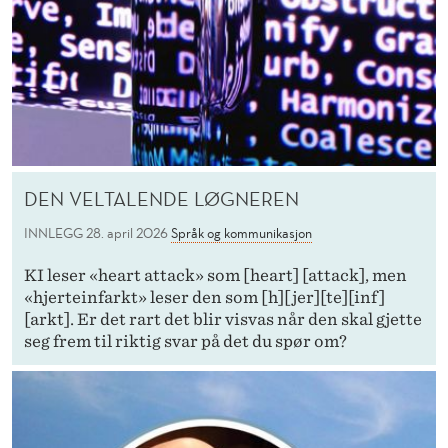
DEN VELTALENDE LØGNEREN
INNLEGG
28. april 2026
Språk og kommunikasjon
KI leser «heart attack» som [heart] [attack], men
«hjerteinfarkt» leser den som [h][jer][te][inf]
[arkt]. Er det rart det blir visvas når den skal gjette
seg frem til riktig svar på det du spør om?