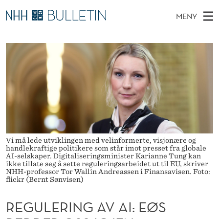
R
MENY
E
H
NO
TIL WWW.NHH.NO
S
G
O
Ø
K
Stipendiater og nye forskerprofiler
V
I
U
N
E
Disputaser
E
L
T
T
D
Ekspertutvalg
S
E
T
M
E
Om Bulletin
D
R
E
E
T
N
I
Vi må lede utviklingen med velinformerte, visjonære og
Y
N
handlekraftige politikere som står imot presset fra globale
AI-selskaper. Digitaliseringsminister Karianne Tung kan
ikke tillate seg å sette reguleringsarbeidet ut til EU, skriver
G
NHH-professor Tor Wallin Andreassen i Finansavisen. Foto:
flickr (Bernt Sønvisen)
A
REGULERING AV AI: EØS
V