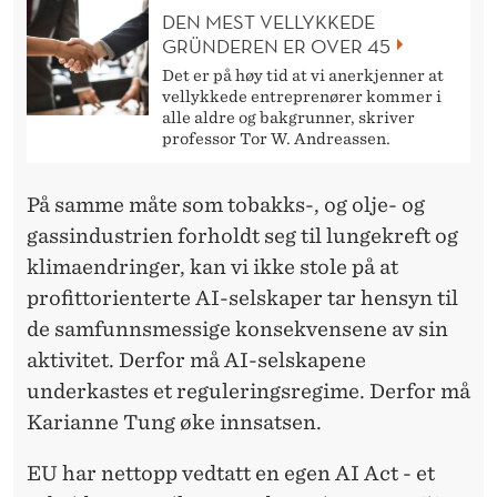
DEN MEST VELLYKKEDE
GRÜNDEREN ER OVER 45
Det er på høy tid at vi anerkjenner at
vellykkede entreprenører kommer i
alle aldre og bakgrunner, skriver
professor Tor W. Andreassen.
På samme måte som tobakks-, og olje- og
gassindustrien forholdt seg til lungekreft og
klimaendringer, kan vi ikke stole på at
profittorienterte AI-selskaper tar hensyn til
de samfunnsmessige konsekvensene av sin
aktivitet. Derfor må AI-selskapene
underkastes et reguleringsregime. Derfor må
Karianne Tung øke innsatsen.
EU har nettopp vedtatt en egen AI Act - et