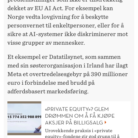
dekket av EU AI Act. For eksempel kan
Norge vedta lovgivning for å beskytte
personvernet til enkeltpersoner, eller for å
sikre at AI-systemer ikke diskriminerer mot
visse grupper av mennesker.
Et eksempel er Datatilsynet, som sammen
med sin søsterorganisasjon i Irland har ilagt
Meta et overtredelsesgebyr på 390 millioner
euro i forbindelse med brudd på
adferdsbasert markedsføring.
«PRIVATE EQUITY»? GLEM
DRØMMEN OM Å FÅ KJØPE
AKSJER PÅ BILLIGSALG
Urovekkende praksis i «private
equity»-fondene gir god grunn til å