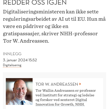
REDDER OSS IGJEN
A
I
Digitaliseringsministeren kan ikke sette
reguleringsarbeidet av AI ut til EU. Hun må
:
være en pådriver og ikke en
E
gratispassasjer, skriver NHH-professor
Ø
Tor W. Andreassen.
S
INNLEGG
R
3. januar 2024 15:52
E
Digitalisering
D
D
TOR W. ANDREASSEN
Tor Wallin Andreassen er professor
E
ved Institutt for strategi og ledelse
R
og forsker ved senteret
Digital
Innovation for Growth, NHH.