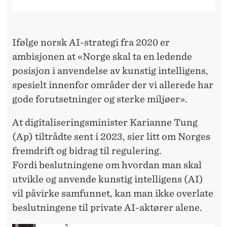
O
S
S
Ifølge norsk AI-strategi fra 2020 er
ambisjonen at «Norge skal ta en ledende
I
posisjon i anvendelse av kunstig intelligens,
G
spesielt innenfor områder der vi allerede har
J
gode forutsetninger og sterke miljøer».
E
At digitaliseringsminister Karianne Tung
N
(Ap) tiltrådte sent i 2023, sier litt om Norges
fremdrift og bidrag til regulering.
Fordi beslutningene om hvordan man skal
utvikle og anvende kunstig intelligens (AI)
vil påvirke samfunnet, kan man ikke overlate
beslutningene til private AI-aktører alene.