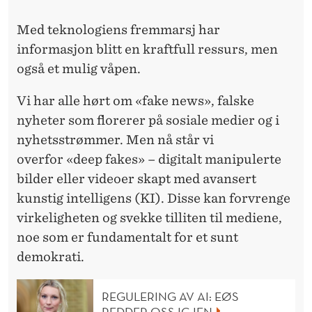
N
S
Med teknologiens fremmarsj har
informasjon blitt en kraftfull ressurs, men
T
også et mulig våpen.
I
Vi har alle hørt om «fake news», falske
G
nyheter som florerer på sosiale medier og i
I
nyhetsstrømmer. Men nå står vi
N
overfor «deep fakes» – digitalt manipulerte
bilder eller videoer skapt med avansert
T
kunstig intelligens (KI). Disse kan forvrenge
E
virkeligheten og svekke tilliten til mediene,
L
noe som er fundamentalt for et sunt
demokrati.
L
I
REGULERING AV AI: EØS
REDDER OSS IGJEN