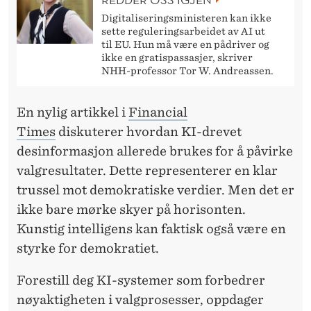
G
Digitaliseringsministeren kan ikke
E
sette reguleringsarbeidet av AI ut
til EU. Hun må være en pådriver og
N
ikke en gratispassasjer, skriver
NHH-professor Tor W. Andreassen.
S
?
En nylig artikkel i
Financial
Times
diskuterer hvordan KI-drevet
desinformasjon allerede brukes for å påvirke
valgresultater. Dette representerer en klar
trussel mot demokratiske verdier. Men det er
ikke bare mørke skyer på horisonten.
Kunstig intelligens kan faktisk også være en
styrke for demokratiet.
Forestill deg KI-systemer som forbedrer
nøyaktigheten i valgprosesser, oppdager