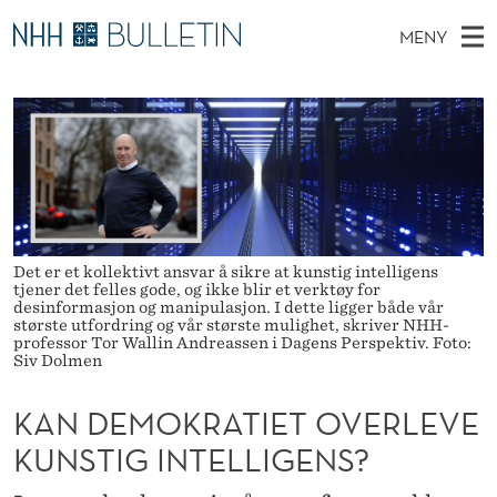
K
MENY
A
H
NO
TIL WWW.NHH.NO
S
N
O
Ø
K
Stipendiater og nye forskerprofiler
V
I
D
N
E
Disputaser
E
E
T
T
D
Ekspertutvalg
S
M
T
M
E
Om Bulletin
D
O
E
E
Det er et kollektivt ansvar å sikre at kunstig intelligens
T
tjener det felles gode, og ikke blir et verktøy for
N
K
desinformasjon og manipulasjon. I dette ligger både vår
Y
største utfordring og vår største mulighet, skriver NHH-
R
professor Tor Wallin Andreassen i Dagens Perspektiv. Foto:
Siv Dolmen
A
KAN DEMOKRATIET OVERLEVE
T
KUNSTIG INTELLIGENS?
I