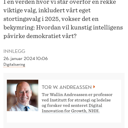
I en verden hvor vi står overfor en rekke
E
viktige valg, inkludert vårt eget
T
stortingsvalg i 2025, vokser det en
O
bekymring: Hvordan vil kunstig intelligens
V
påvirke demokratiet vårt?
E
INNLEGG
R
26. januar 2024 10:06
Digitalisering
L
E
V
TOR W. ANDREASSEN
Tor Wallin Andreassen er professor
E
ved Institutt for strategi og ledelse
og forsker ved senteret
Digital
K
Innovation for Growth, NHH.
U