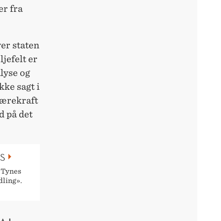
er fra
er staten
ljefelt er
lyse og
kke sagt i
bærekraft
d på det
S
 Tynes
dling».