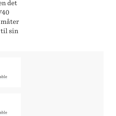
en det
 740
e måter
til sin
able
able