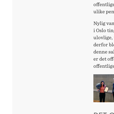
offentlig
ulike pe
Nylig va
i Oslo ti
ulovlige,
derfor bl
denne sa
er det of
offentlig