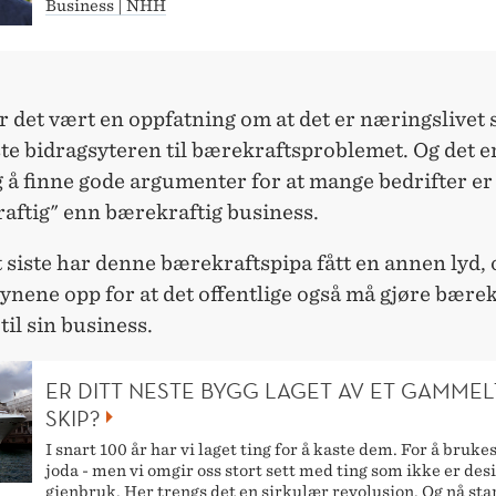
Business | NHH
 det vært en oppfatning om at det er næringslivet
te bidragsyteren til bærekraftsproblemet. Og det e
 å finne gode argumenter for at mange bedrifter er
aftig" enn bærekraftig business.
 siste har denne bærekraftspipa fått en annen lyd, 
øynene opp for at det offentlige også må gjøre bærek
til sin business.
ER DITT NESTE BYGG LAGET AV ET GAMMEL
SKIP?
I snart 100 år har vi laget ting for å kaste dem. For å brukes
joda - men vi omgir oss stort sett med ting som ikke er des
gjenbruk. Her trengs det en sirkulær revolusjon. Og nå sta