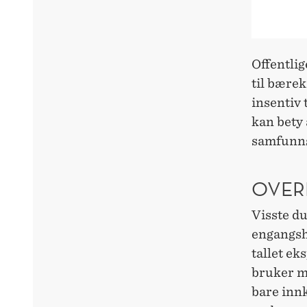
Offentlig
til bærek
insentiv 
kan bety 
samfunns
OVER
Visste d
engangsha
tallet ek
bruker m
bare inn