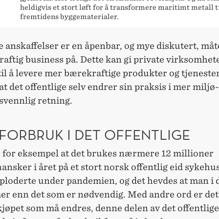
heldigvis et stort løft for å transformere maritimt metall t
fremtidens byggematerialer.
e anskaffelser er en åpenbar, og mye diskutert, måt
raftig business på. Dette kan gi private virksomhete
til å levere mer bærekraftige produkter og tjenester
at det offentlige selv endrer sin praksis i mer miljø-
vennlig retning.
FORBRUK I DET OFFENTLIGE
u for eksempel at det brukes nærmere 12 millioner
nsker i året på et stort norsk offentlig eid sykehu
sploderte under pandemien, og det hevdes at man i 
er enn det som er nødvendig. Med andre ord er det
kjøpet som må endres, denne delen av det offentlig