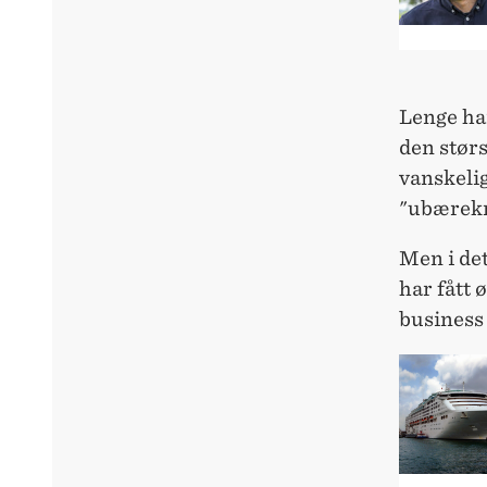
Lenge har
den størs
vanskelig
"ubærekr
Men i det
har fått 
business 