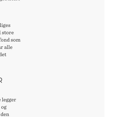
liges
l store
sfond som
r alle
det
R
e legger
 og
r den