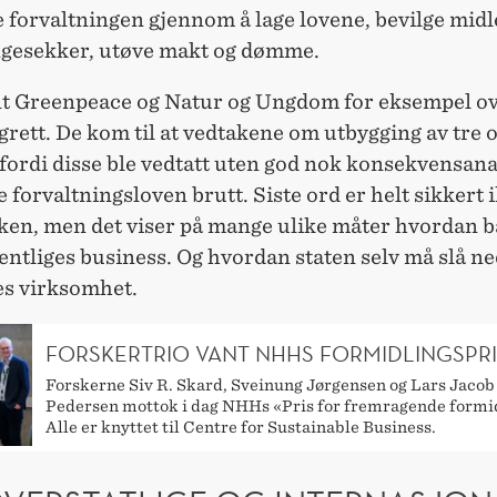
e forvaltningen gjennom å lage lovene, bevilge midl
ngesekker, utøve makt og dømme.
nt Greenpeace og Natur og Ungdom for eksempel ov
ngrett. De kom til at vedtakene om utbygging av tre o
 fordi disse ble vedtatt uten god nok konsekvensana
e forvaltningsloven brutt. Siste ord er helt sikkert i
ken, men det viser på mange ulike måter hvordan 
fentliges business. Og hvordan staten selv må slå ne
es virksomhet.
FORSKERTRIO VANT NHHS FORMIDLINGSPRI
Forskerne Siv R. Skard, Sveinung Jørgensen og Lars Jacob
Pedersen mottok i dag NHHs «Pris for fremragende formi
Alle er knyttet til Centre for Sustainable Business.