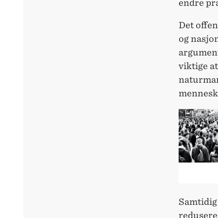
endre pra
Det offen
og nasjo
argumente
viktige a
naturman
menneske
Samtidig 
redusere