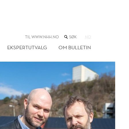
SØK
TIL WWW.NHH.NO
NO
I
NETTSTEDET
EKSPERTUTVALG
OM BULLETIN