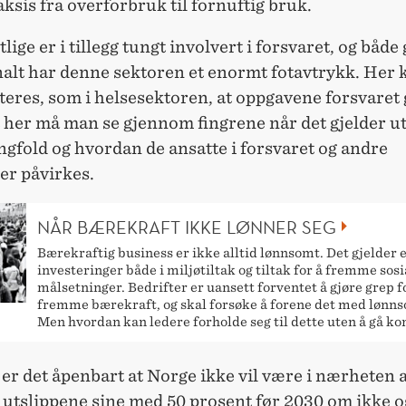
ksis fra overforbruk til fornuftig bruk.
tlige er i tillegg tungt involvert i forsvaret, og både
nalt har denne sektoren et enormt fotavtrykk. Her 
res, som i helsesektoren, at oppgavene forsvaret g
t her må man se gjennom fingrene når det gjelder ut
gfold og hvordan de ansatte i forsvaret og andre
r påvirkes.
NÅR BÆREKRAFT IKKE LØNNER SEG
Bærekraftig business er ikke alltid lønnsomt. Det gjelder 
investeringer både i miljøtiltak og tiltak for å fremme sosi
målsetninger. Bedrifter er uansett forventet å gjøre grep f
fremme bærekraft, og skal forsøke å forene det med lønn
Men hvordan kan ledere forholde seg til dette uten å gå k
er det åpenbart at Norge ikke vil være i nærheten a
 utslippene sine med 50 prosent før 2030 om ikke o