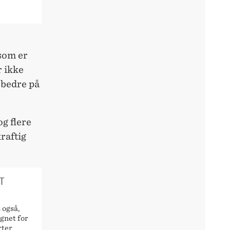
 som er
r ikke
 bedre på
og flere
raftig
T
 også,
ignet for
rter