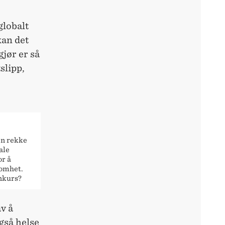
 globalt
kan det
jør er så
slipp,
en rekke
ale
or å
somhet.
onkurs?
v å
gså helse