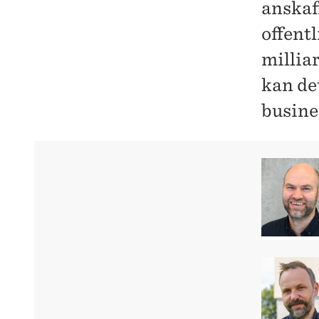
anskaf
offentl
millia
kan det
busine