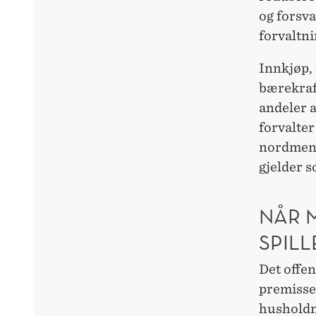
og forsv
forvaltni
Innkjøp, 
bærekraft
andeler 
forvalter
nordmenn 
gjelder s
NÅR 
SPIL
Det offent
premisser
husholdni