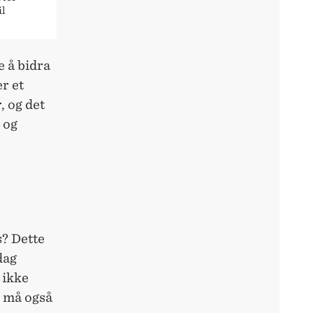
il
e å bidra
r et
, og det
 og
s? Dette
dag
 ikke
e må også