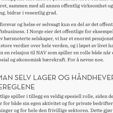
aret, sammen med all annen offentlig virksomhet og
ng, bidrar i vesentlig grad.
forsvar og helse er selvsagt kun en del av det offent
sbusiness. I Norge eier det offentlige for eksempe
av børsnoterte selskaper, vi har et enormt pensjon
 store verdier over hele verden, og i løpet av livet ha
en relasjon til NAV som spiller en rolle både når 
osial og økonomisk bærekraft. For å nevne noe.
MAN SELV LAGER OG HÅNDHEVE
LEREGLENE
lige spiller i tillegg en veldig spesiell rolle, siden d
 for både sin egen aktivitet og for private bedrifter
nger og for hele den frivillige sektoren. Dette gjø