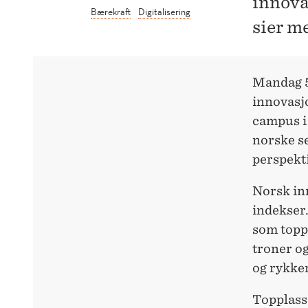
innova
Bærekraft
Digitalisering
sier m
Mandag 5
innovasj
campus i
norske se
perspekti
Norsk in
indekser.
som topp
troner og
og rykker
Topplass