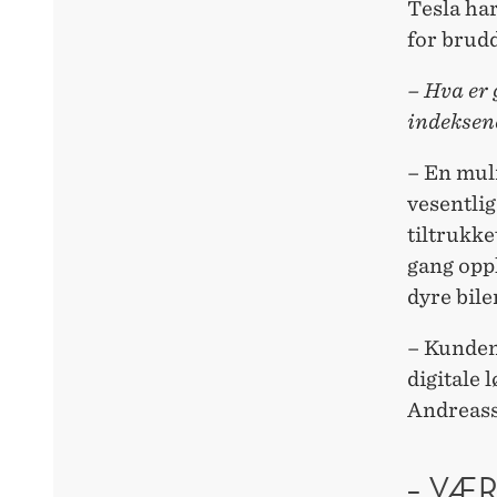
Tesla har
for brudd
– Hva er 
indeksen
– En muli
vesentlig
tiltrukke
gang opp
dyre bile
– Kundene
digitale 
Andreass
– VÆ