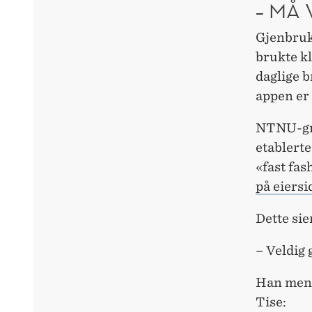
– MÅ
Gjenbruk
brukte kl
daglige 
appen er
NTNU-grü
etablert
«fast fas
på eiersi
Dette si
– Veldig
Han mene
Tise: