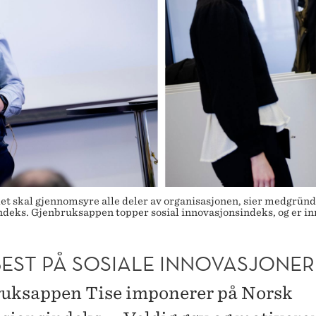
det skal gjennomsyre alle deler av organisasjonen, sier medgründe
ndeks. Gjenbruksappen topper sosial innovasjonsindeks, og er inn
BEST PÅ SOSIALE INNOVASJONER
uksappen Tise imponerer på Norsk