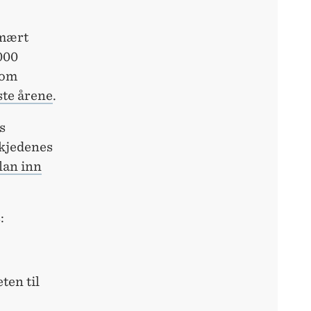
imært
000
 om
ste årene
.
s
skjedenes
lan inn
:
ten til