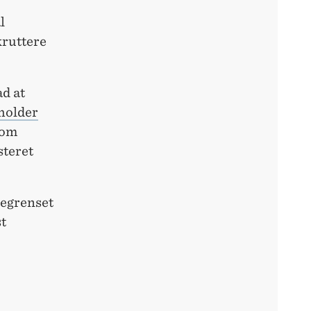
l
kruttere
d at
tholder
som
steret
 begrenset
st