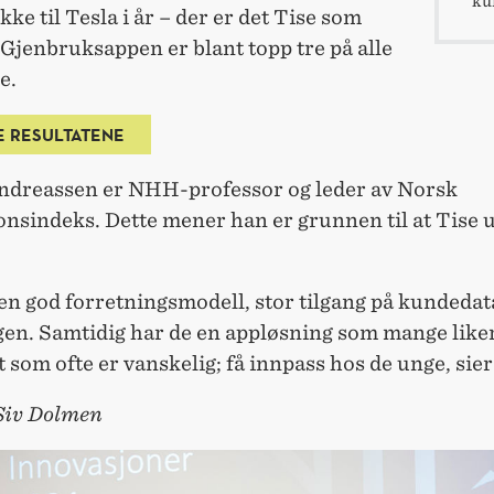
ku
kke til Tesla i år – der er det Tise som
 Gjenbruksappen er blant topp tre på alle
e.
E RESULTATENE
ndreassen er NHH-professor og leder av Norsk
onsindeks. Dette mener han er grunnen til at Tise
en god forretningsmodell, stor tilgang på kundedata
en. Samtidig har de en appløsning som mange liker
det som ofte er vanskelig; få innpass hos de unge, sie
 Siv Dolmen