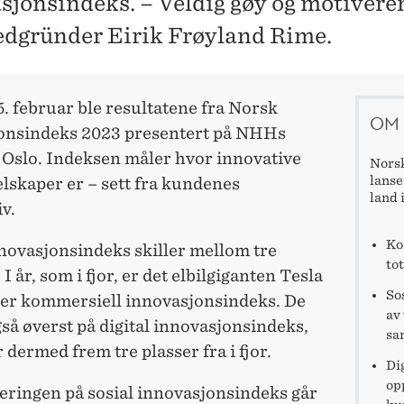
sjonsindeks. – Veldig gøy og motivere
edgründer Eirik Frøyland Rime.
. februar ble resultatene fra Norsk
OM 
onsindeks 2023 presentert på NHHs
 Oslo. Indeksen måler hvor innovative
Norsk
lanser
lskaper er – sett fra kundenes
land 
v.
Ko
novasjonsindeks skiller mellom tre
to
 I år, som i fjor, er det elbilgiganten Tesla
So
er kommersiell innovasjonsindeks. De
av
så øverst på digital innovasjonsindeks,
sa
 dermed frem tre plasser fra i fjor.
Di
op
eringen på sosial innovasjonsindeks går