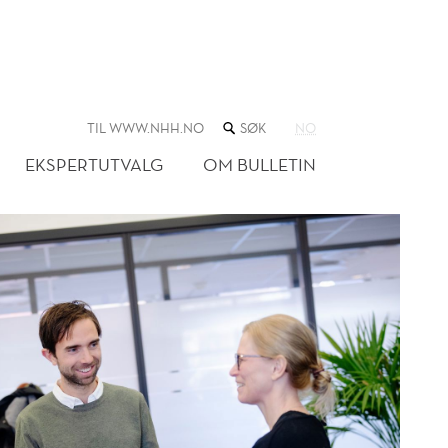
SØK
TIL WWW.NHH.NO
NO
I
NETTSTEDET
EKSPERTUTVALG
OM BULLETIN