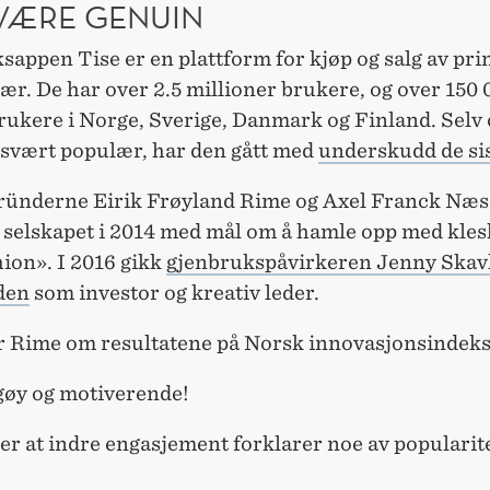
 VÆRE GENUIN
sappen Tise er en plattform for kjøp og salg av pr
ær. De har over 2.5 millioner brukere, og over 150 
brukere i Norge, Sverige, Danmark og Finland. Selv
 svært populær, har den gått med
underskudd de si
nderne Eirik Frøyland Rime og Axel Franck Næs
e selskapet i 2014 med mål om å hamle opp med kle
hion». I 2016 gikk
gjenbrukspåvirkeren Jenny Skav
den
som investor og kreativ leder.
er Rime om resultatene på Norsk innovasjonsindeks
 gøy og motiverende!
r at indre engasjement forklarer noe av popularite