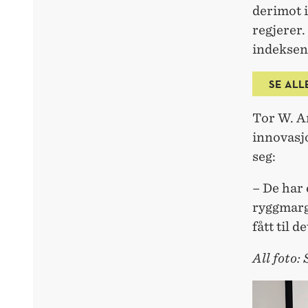
derimot i
regjerer.
indeksen
SE ALL
Tor W. A
innovasj
seg:
– De har 
ryggmarg
fått til 
All foto: