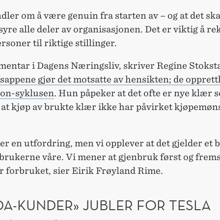
dler om å være genuin fra starten av – og at det ska
re alle deler av organisasjonen. Det er viktig å re
rsoner til riktige stillinger.
mentar i Dagens Næringsliv, skriver Regine Stoksta
sappene gjør det motsatte av hensikten; de oppret
hion-syklusen
. Hun påpeker at det ofte er nye klær 
 at kjøp av brukte klær ikke har påvirket kjøpemøn
 er en utfordring, men vi opplever at det gjelder et
 brukerne våre. Vi mener at gjenbruk først og frem
 forbruket, sier Eirik Frøyland Rime.
DA-KUNDER» JUBLER FOR TESLA