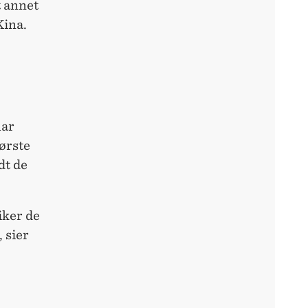
t annet
Kina.
har
første
dt de
iker de
 sier