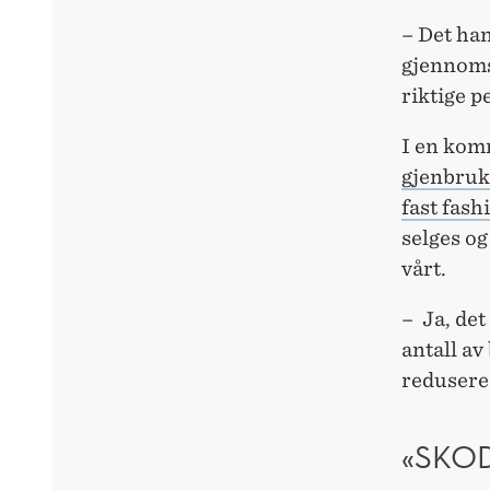
– Det han
gjennomsy
riktige pe
I en kom
gjenbruk
fast fas
selges og
vårt.
– Ja, det
antall av
reduserer
«SKO