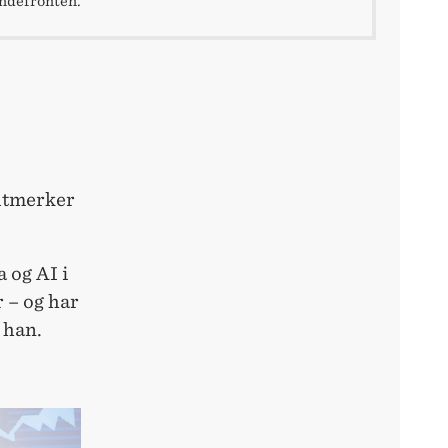
ndefronten.
 utmerker
 og AI i
 – og har
r han.