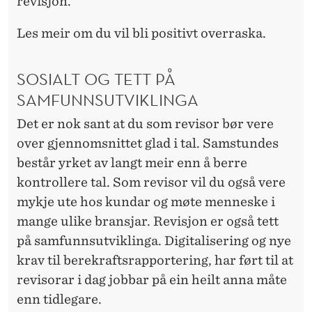
revisjon.
T
A
Les meir om du vil bli positivt overraska.
R
SOSIALT OG TETT PÅ
T
SAMFUNNSUTVIKLINGA
E
Det er nok sant at du som revisor bør vere
K
over gjennomsnittet glad i tal. Samstundes
A
består yrket av langt meir enn å berre
R
kontrollere tal. Som revisor vil du også vere
mykje ute hos kundar og møte menneske i
R
mange ulike bransjar. Revisjon er også tett
I
på samfunnsutviklinga. Digitalisering og nye
E
krav til berekraftsrapportering, har ført til at
revisorar i dag jobbar på ein heilt anna måte
R
enn tidlegare.