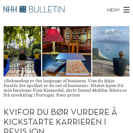
K
MENY
V
H
NO
TIL WWW.NHH.NO
S
I
O
Ø
K
Stipendiater og nye forskerprofiler
V
I
F
N
E
Disputaser
E
O
T
T
D
Ekspertutvalg
S
R
T
M
E
Om Bulletin
D
D
E
E
T
N
U
«Rekneskap er the language of business. Viss du ikkje
forstår det språket er du out of business». Sitatet kjem frå
Y
B
min førelesar Finn Kinserdal, skriv Daniel Midtbø. Bileta er
frå utveksling i Portugal. Foto: privat
Ø
KVIFOR DU BØR VURDERE Å
R
KICKSTARTE KARRIEREN I
V
REVISJON