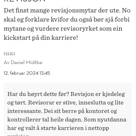
U
Det finst mange revisjonsmytar der ute. No
R
skal eg forklare kvifor du også bør sjå forbi
D
mytane og vurdere revisoryrket som ein
E
kickstart på din karriere!
R
NHH
E
Av
Daniel Midtbø
Å
12. februar 2024 13:45
K
I
Har du høyrt dette før? Revisjon er kjedeleg
og tørt. Revisorar er stive, inneslutta og lite
C
interessante. Dei sit berre på kontoret og
K
kontrollerer tal heile dagen. Som nyutdanna
S
har eg valt å starte karrieren i nettopp