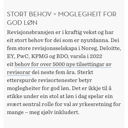
E
N
STORT BEHOV = MOGLEGHEIT FOR
I
GOD LØN
R
Revisjonsbransjen er i kraftig vekst og har
eit stort behov for dei som er nyutdanna. Dei
E
fem store revisjonsselskapa i Noreg, Deloitte,
V
EY, PwC, KPMG og BDO, varsla i 2022
I
eit
behov for over 5000 nye tilsettingar av
revisorar
dei neste fem åra. Sterkt
S
etterspurde revisortenester betyr
J
moglegheiter for god løn. Det er ikkje til å
O
stikke under ein stol at løn i dag spelar ein
svært sentral rolle for val av yrkesretning for
N
mange – meg sjølv inkludert.