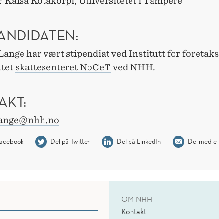
r Kaisa Kotakorpi, Universitetet i Tampere
ANDIDATEN:
ange har vært stipendiat ved Institutt for foreta
ttet
skattesenteret NoCeT
ved NHH.
AKT:
lange@nhh.no
Facebook
Del på Twitter
Del på LinkedIn
Del med e-
OM NHH
Kontakt