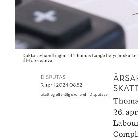
Doktoravhandlingen til Thomas Lange belyser skatteett
Ill-foto: canva
ÅRSA
DISPUTAS
9. april 2024 08:52
SKAT
Skatt og offentlig økonomi
Disputaser
Thomas
26. ap
Labour
Compl