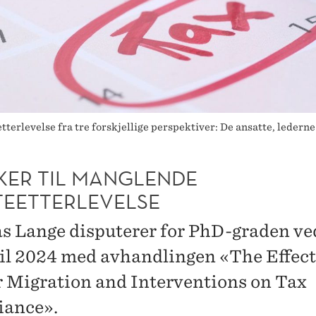
erlevelse fra tre forskjellige perspektiver: De ansatte, lederne
KER TIL MANGLENDE
TEETTERLEVELSE
 Lange disputerer for PhD-graden v
ril 2024 med avhandlingen «The Effect
 Migration and Interventions on Tax
iance».