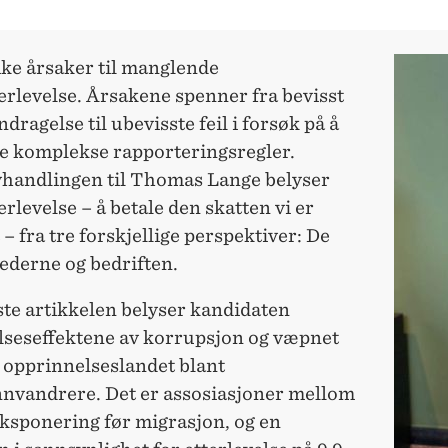
ike årsaker til manglende
erlevelse. Årsakene spenner fra bevisst
dragelse til ubevisste feil i forsøk på å
e komplekse rapporteringsregler.
handlingen til Thomas Lange belyser
erlevelse – å betale den skatten vi er
 – fra tre forskjellige perspektiver: De
lederne og bedriften.
ste artikkelen belyser kandidaten
elseseffektene av korrupsjon og væpnet
i opprinnelseslandet blant
nnvandrere. Det er assosiasjoner mellom
eksponering før migrasjon, og en