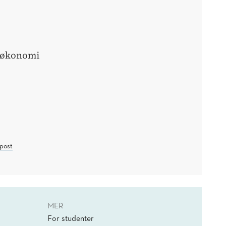
ksøkonomi
post
MER
For studenter