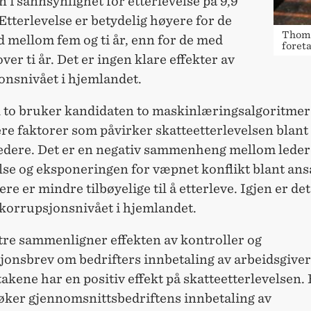
 i sannsynlighet for etterlevelse på 9,9
Etterlevelse er betydelig høyere for de
Thoma
 mellom fem og ti år, enn for de med
foret
over ti år. Det er ingen klare effekter av
onsnivået i hjemlandet.
l to bruker kandidaten to maskinlæringsalgoritmer 
ere faktorer som påvirker skatteetterlevelsen blant
ledere. Det er en negativ sammenheng mellom leder
lse og eksponeringen for væpnet konflikt blant ans
ere er mindre tilbøyelige til å etterleve. Igjen er de
 korrupsjonsnivået i hjemlandet.
tre sammenligner effekten av kontroller og
onsbrev om bedrifters innbetaling av arbeidsgiver
takene har en positiv effekt på skatteetterlevelsen.
 øker gjennomsnittsbedriftens innbetaling av