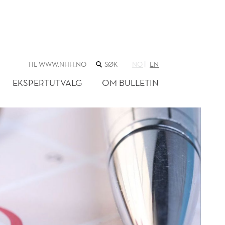
SØK
TIL WWW.NHH.NO
NO
EN
I
NETTSTEDET
EKSPERTUTVALG
OM BULLETIN