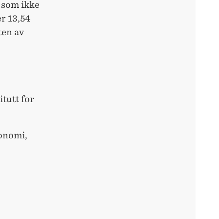
t som ikke
er 13,54
ten av
itutt for
konomi,