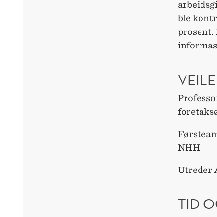
arbeidsgi
ble kontr
prosent. 
informasj
VEILE
Professo
foretak
Førsteam
NHH
Utreder
TID O