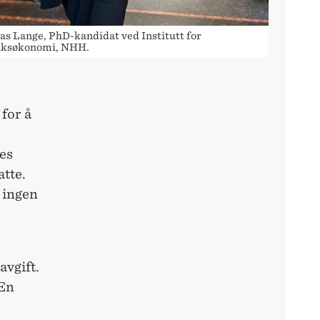
s Lange, PhD-kandidat ved Institutt for
aksøkonomi, NHH.
for å
es
atte.
t ingen
avgift.
 En