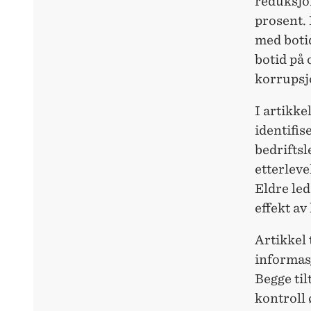
reduksjon
prosent. 
med botid
botid på 
korrupsj
I artikke
identifis
bedrifts
etterleve
Eldre led
effekt av
Artikkel 
informasj
Begge til
kontroll