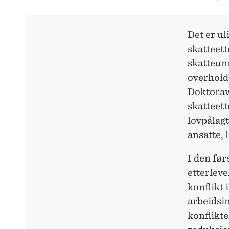
Det er ul
skatteett
skatteunn
overhold
Doktorav
skatteett
lovpålagt
ansatte, 
I den før
etterlev
konflikt 
arbeidsi
konflikt