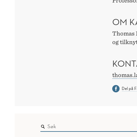
Professo
OM K
Thomas L
og tilkny
KONT
thomas.
Del på 