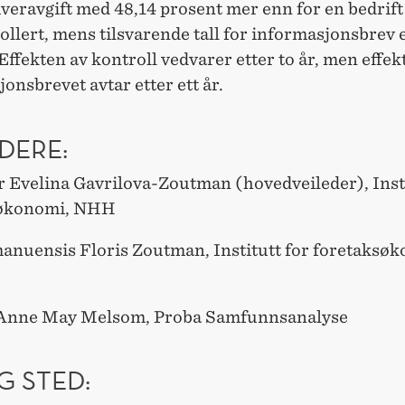
veravgift med 48,14 prosent mer enn for en bedrif
ollert, mens tilsvarende tall for informasjonsbrev 
Effekten av kontroll vedvarer etter to år, men effek
onsbrevet avtar etter ett år.
DERE:
r Evelina Gavrilova-Zoutman (hovedveileder),
Inst
søkonomi, NHH
anuensis Floris Zoutman, Institutt for foretaksø
 Anne May Melsom, Proba Samfunnsanalyse
G STED: