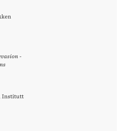
okken
evasion -
ems
Institutt