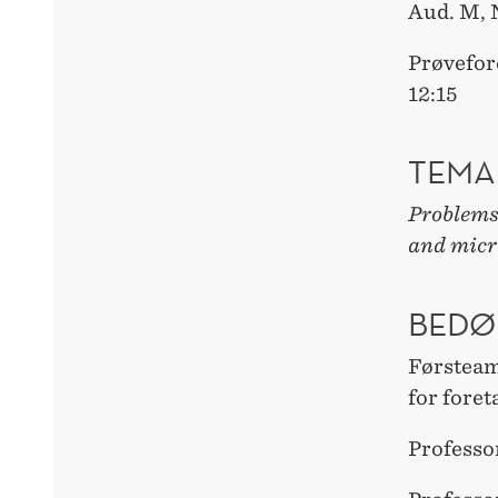
Aud. M,
Prøvefor
12:15
TEMA
Problems 
and micr
BEDØ
Førsteam
for fore
Professo