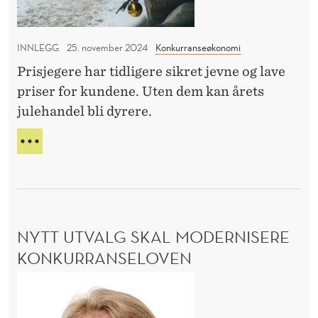
R
p
k
E
r
n
L
INNLEGG
25. november 2024
Konkurranseøkonomi
i
i
E
Prisjegere har tidligere sikret jevne og lave
s
n
V
priser for kundene. Uten dem kan årets
A
j
g
N
julehandel bli dyrere.
e
T
g
F
F
e
O
R
R
A
r
S
V
e
K
Æ
k
N
R
NYTT UTVALG SKAL MODERNISERE
I
a
A
N
V
KONKURRANSELOVEN
n
G
P
g
N
R
i
I
y
S
d