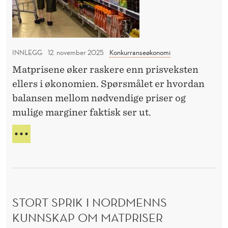
k
D
k
o
Å
u
R
s
n
L
t
I
INNLEGG
12. november 2025
Konkurranseøkonomi
d
e
G
Matprisene øker raskere enn prisveksten
e
r
N
ellers i økonomien. Spørsmålet er hvordan
n
Y
m
T
balansen mellom nødvendige priser og
e
e
T
mulige marginer faktisk ser ut.
r
F
e
O
N
R
n
Å
K
R
n
U
M
a
N
A
D
l
T
E
STORT SPRIK I NORDMENNS
K
t
N
O
KUNNSKAP OM MATPRISER
a
E
S