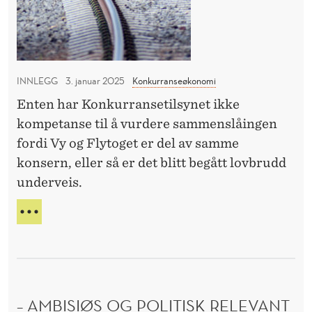
r
t
N
a
N
o
n
B
g
A
s
e
N
INNLEGG
3. januar 2025
Konkurranseøkonomi
e
t
K
Enten har Konkurransetilsynet ikke
K
–
O
kompetanse til å vurdere sammenslåingen
k
N
fordi Vy og Flytoget er del av samme
a
K
konsern, eller så er det blitt begått lovbrudd
U
n
underveis.
R
K
R
o
A
V
n
N
Y
S
+
k
E
F
u
L
r
Y
– AMBISIØS OG POLITISK RELEVANT
r
T