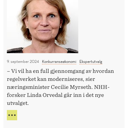
t
J
y
t
E
r
u
G
e
E
t
R
r
v
E
e
a
K
j
A
l
u
N
g
G
9. september 2024
Konkurranseøkonomi
Ekspertutvalg
l
s
I
e
– Vi vil ha en full gjennomgang av hvordan
k
D
h
regelverket kan moderniseres, sier
Y
a
R
a
næringsminister Cecilie Myrseth. NHH-
l
E
n
forsker Linda Orvedal går inn i det nye
m
R
d
utvalget.
o
E
e
J
d
N
U
l
e
Y
L
T