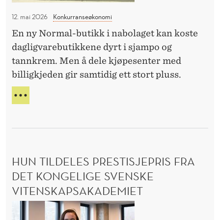
Y
r
K
12. mai 2026
Konkurranseøkonomi
N
K
En ny Normal-butikk i nabolaget kan koste
o
V
dagligvarebutikkene dyrt i sjampo og
E
r
D
tannkrem. Men å dele kjøpesenter med
m
N
billigkjeden gir samtidig ett stort pluss.
a
H
l
H
S
s
L
I
e
K
g
S
i
P
HUN TILDELES PRESTISJEPRIS FRA
n
I
S
DET KONGELIGE SVENSKE
n
E
p
VITENSKAPSAKADEMIET
R
å
N
H
O
K