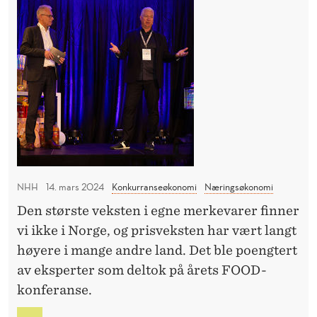
n
K
a
J
f
m
O
r
l
S
a
e
-
h
F
t
A
e
n
S
l
æ
T
g
»
r
e
I
i
G
NHH
14. mars 2024
Konkurranseøkonomi
Næringsøkonomi
n
n
J
?
Den største veksten i egne merkevarer finner
g
E
vi ikke i Norge, og prisveksten har vært langt
N
s
F
høyere i mange andre land. Det ble poengtert
g
R
av eksperter som deltok på årets FOOD-
i
A
konferanse.
g
H
E
a