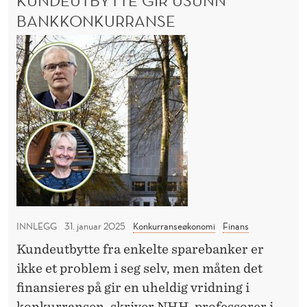
KUNDEUTBYTTE GIR USUNN
l
A
L
BANKKONKURRANSE
s
T
o
K
E
s
N
u
B
s
n
E
f
d
R
r
e
G
a
,
u
F
N
t
R
o
b
E
r
L
y
S
g
t
O
INNLEGG
31. januar 2025
Konkurranseøkonomi
Finans
e
t
S
Kundeutbytte fra enkelte sparebanker er
s
e
S
ikke et problem i seg selv, men måten det
p
F
g
R
finansieres på gir en uheldig vridning i
r
i
A
konkurransen, skriver NHH-professorer i