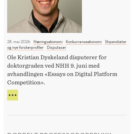
K
a
n
O
d
N
l
O
i
28. mai 2026
Næringsøkonomi
Konkurranseøkonomi
Stipendiater
n
M
og nye forskerprofiler
Disputaser
g
I
Ole Kristian Dyskeland disputerer for
:
doktorgraden ved NHH 9. juni med
A
K
avhandlingen «Essays on Digital Platform
R
o
Competition».
n
T
N
k
I
Y
u
A
K
r
V
r
H
K
A
a