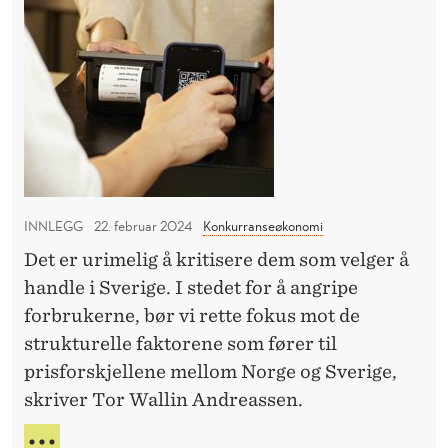
S
f
S
o
V
E
e
r
I
r
f
K
a
T
o
I
n
r
G
s
e
S
e
T
r
o
E
p
K
INNLEGG
22. februar 2024
Konkurranseøkonomi
m
r
O
d
Det er urimelig å kritisere dem som velger å
i
N
a
handle i Sverige. I stedet for å angripe
F
s
E
g
forbrukerne, bør vi rette fokus mot de
e
R
l
strukturelle faktorene som fører til
n
A
i
prisforskjellene mellom Norge og Sverige,
e
N
g
skriver Tor Wallin Andreassen.
S
i
E
v
S
H
O