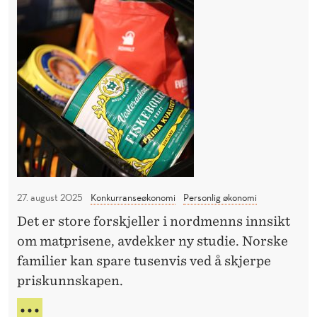
n
S
T
n
E
t
R
e
o
M
t
r
E
t
R
E
s
N
p
N
r
A
L
i
T
k
A
27. august 2025
Konkurranseøkonomi
Personlig økonomi
i
N
Det er store forskjeller i nordmenns innsikt
n
N
om matprisene, avdekker ny studie. Norske
E
o
T
familier kan spare tusenvis ved å skjerpe
r
priskunnskapen.
d
m
S