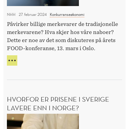
r
P
k
e
Å
NHH
27. februar 2024
Konkurranseøkonomi
o
t
Å
n
Påvirker billige merkevarer de tradisjonelle
R
s
E
f
merkevarene? Hva skjer hos våre naboer?
v
T
e
Dette er noe av det som diskuteres på årets
i
S
r
FOOD-konferanse, 13. mars i Oslo.
F
k
a
O
t
D
O
n
i
E
D
s
L
g
-
e
T
K
s
A
O
t
P
N
HVORFOR ER PRISENE I SVERIGE
e
Å
F
Å
LAVERE ENN I NORGE?
k
E
R
R
o
H
E
A
n
T
v
N