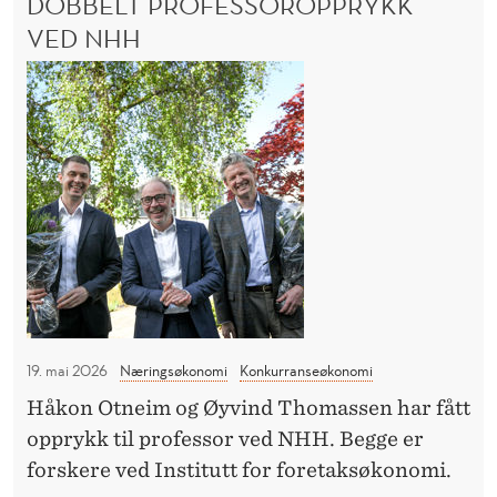
DOBBELT PROFESSOROPPRYKK
E
N
n
D
VED NHH
L
s
L
D
e
I
A
N
o
i
R
G
b
d
:
K
b
i
K
e
O
g
I
N
l
i
V
K
t
t
U
p
a
R
R
r
l
A
o
e
N
19. mai 2026
Næringsøkonomi
Konkurranseøkonomi
f
m
S
Håkon Otneim og Øyvind Thomassen har fått
e
a
E
opprykk til professor ved NHH. Begge er
I
s
r
D
forskere ved Institutt for foretaksøkonomi.
s
k
I