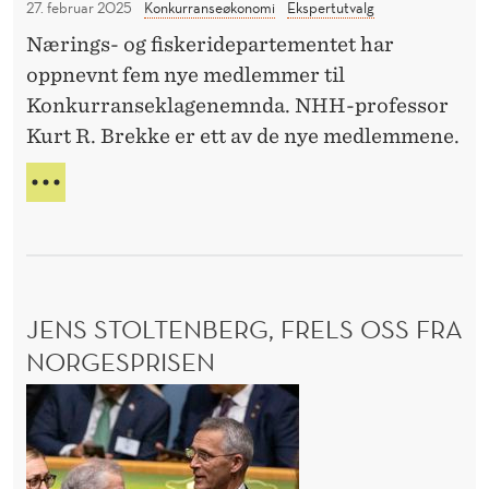
U
27. februar 2025
Konkurranseøkonomi
Ekspertutvalg
t
e
N
p
Nærings- og fiskeridepartementet har
m
N
r
oppnevnt fem nye medlemmer til
S
i
K
i
Konkurranseklagenemnda. NHH-professor
K
A
s
Kurt R. Brekke er ett av de nye medlemmene.
o
P
e
n
O
B
r
M
k
R
M
E
u
A
K
r
T
K
P
r
E
R
JENS STOLTENBERG, FRELS OSS FRA
a
M
I
E
NORGESPRISEN
n
S
D
s
E
J
L
R
e
E
e
M
k
n
I
l