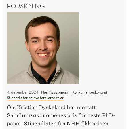
O
FORSKNING
a
G
n
–
E
s
T
A
–
e
m
K
t
b
A
i
i
N
l
K
s
O
s
i
N
y
ø
K
n
U
s
e
R
o
R
4. desember 2024
Næringsøkonomi
Konkurranseøkonomi
t
g
Stipendiater og nye forskerprofiler
A
g
p
N
Ole Kristian Dyskeland har mottatt
r
S
o
Samfunnsøkonomenes pris for beste PhD-
E
i
l
paper. Stipendiaten fra NHH fikk prisen
T
p
i