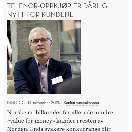
R
n
TELENOR-OPPKJØP ER DÅRLIG
e
G
T
E
NYTT FOR KUNDENE
v
I
T
Å
i
T
F
R
k
O
e
S
R
t
I
l
E
i
D
e
S
E
g
n
L
N
e
Å
o
R
l
r
F
o
-
L
v
E
o
e
R
p
E
INNLEGG
14. november 2025
Konkurranseøkonomi
n
p
V
d
Norske mobilkunder får allerede mindre
k
I
r
«value for money» kunder i resten av
K
j
T
i
Norden. Enda svakere konkurranse blir
ø