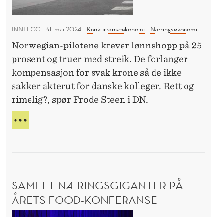
E
e
N
«
INNLEGG
31. mai 2024
Konkurranseøkonomi
Næringsøkonomi
K
Norwegian-pilotene krever lønnshopp på 25
j
prosent og truer med streik. De forlanger
o
kompensasjon for svak krone så de ikke
s
sakker akterut for danske kolleger. Rett og
-
rimelig?, spør Frode Steen i DN.
f
a
M
s
Å
V
t
I
»
S
i
I
SAMLET NÆRINGSGIGANTER PÅ
g
T
T
ÅRETS FOOD-KONFERANSE
j
E
e
S
«