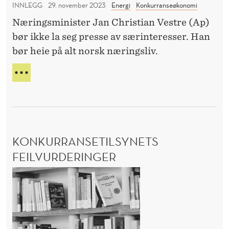
I
INNLEGG
29. november 2023
Energi
Konkurranseøkonomi
N
l
G
o
Næringsminister Jan Christian Vestre (Ap)
s
E
r
bør ikke la seg presse av særinteresser. Han
L
l
A
g
bør heie på alt norsk næringsliv.
å
V
e
t
E
V
?
t
R
E
E
S
e
E
T
b
N
R
a
N
E
KONKURRANSETILSYNETS
I
t
S
N
F
FEILVURDERINGER
t
O
E
e
K
R
I
r
G
L
o
E
S
i
n
?
L
s
k
Å
a