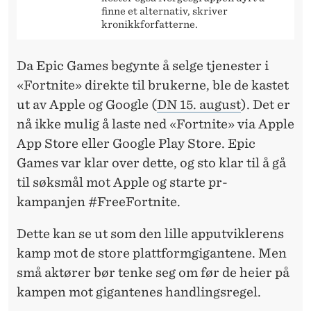
L
finne et alternativ, skriver
E
kronikkforfatterne.
?
Da Epic Games begynte å selge tjenester i
«Fortnite» direkte til brukerne, ble de kastet
ut av Apple og Google (
DN 15. august
). Det er
nå ikke mulig å laste ned «Fortnite» via Apple
App Store eller Google Play Store. Epic
Games var klar over dette, og sto klar til å gå
til søksmål mot Apple og starte pr-
kampanjen #FreeFortnite.
Dette kan se ut som den lille apputviklerens
kamp mot de store plattformgigantene. Men
små aktører bør tenke seg om før de heier på
kampen mot gigantenes handlingsregel.