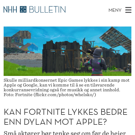
K
MENY
A
H
NO
TIL WWW.NHH.NO
S
N
O
Ø
K
Stipendiater og nye forskerprofiler
V
I
F
N
E
Disputaser
E
O
T
T
D
Ekspertutvalg
S
R
T
M
E
Om Bulletin
D
T
E
E
T
N
Skulle milliardkonsernet Epic Games lykkes i sin kamp mot
N
Apple og Google, kan vi komme til å se en tilsvarende
Y
konkurransevridning også for musikk og annet innhold.
I
Foto: Fortnite (flickr.com/photos/whelsko/)
T
KAN FORTNITE LYKKES BEDRE
E
ENN DYLAN MOT APPLE?
L
Små aktører bør tenke seg om før de heier