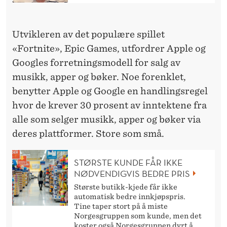
N
D
Utvikleren av det populære spillet
Y
«Fortnite», Epic Games, utfordrer Apple og
L
Googles forretningsmodell for salg av
A
musikk, apper og bøker. Noe forenklet,
benytter Apple og Google en handlingsregel
N
hvor de krever 30 prosent av inntektene fra
M
alle som selger musikk, apper og bøker via
O
deres plattformer. Store som små.
T
STØRSTE KUNDE FÅR IKKE
A
NØDVENDIGVIS BEDRE PRIS
P
Største butikk-kjede får ikke
automatisk bedre innkjøpspris.
P
Tine taper stort på å miste
Norgesgruppen som kunde, men det
koster også Norgesgruppen dyrt å