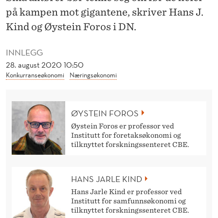
Y
på kampen mot gigantene, skriver Hans J.
K
Kind og Øystein Foros i DN.
K
INNLEGG
E
28. august 2020 10:50
S
Konkurranseøkonomi
Næringsøkonomi
B
E
ØYSTEIN FOROS
Øystein Foros er professor ved
D
Institutt for foretaksøkonomi og
tilknyttet forskningssenteret CBE.
R
E
HANS JARLE KIND
E
Hans Jarle Kind er professor ved
N
Institutt for samfunnsøkonomi og
tilknyttet forskningssenteret CBE.