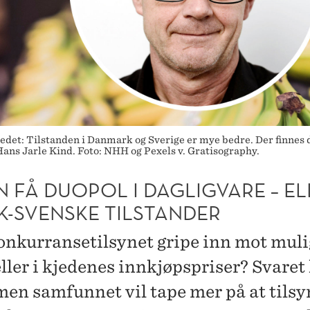
det: Tilstanden i Danmark og Sverige er mye bedre. Der finnes d
Hans Jarle Kind. Foto: NHH og Pexels v. Gratisography.
N FÅ DUOPOL I DAGLIGVARE – EL
K-SVENSKE TILSTANDER
onkurransetilsynet gripe inn mot muli
ller i kjedenes innkjøpspriser? Svaret 
 men samfunnet vil tape mer på at tilsy