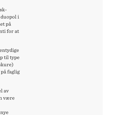
nsk-
 duopol i
et på
ti for at
 entydige
p til type
 skure)
på faglig
el av
an være
 nye