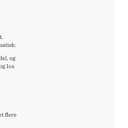
t.
matisk:
el, og
og Ica
t flere