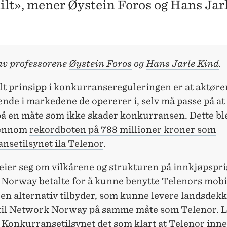
nilt», mener Øystein Foros og Hans Jar
av professorene
Øystein Foros
og
Hans Jarle Kind
.
lt prinsipp i konkurransereguleringen er at aktøre
nde i markedene de opererer i, selv må passe på at
på en måte som ikke skader konkurransen. Dette bl
jennom
rekordboten på 788 millioner kroner som
nsetilsynet ila Telenor
.
eier seg om vilkårene og strukturen på innkjøpspr
Norway betalte for å kunne benytte Telenors mobi
 en alternativ tilbyder, som kunne levere landsdek
til Network Norway på samme måte som Telenor. L
 Konkurransetilsynet det som klart at Telenor inn