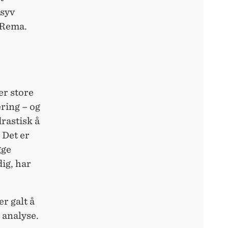
 syv
 Rema.
er store
ering – og
drastisk å
 Det er
gge
ig, har
er galt å
 analyse.