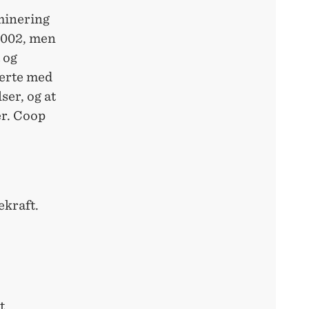
minering
2002, men
 og
erte med
ser, og at
er. Coop
ekraft.
t