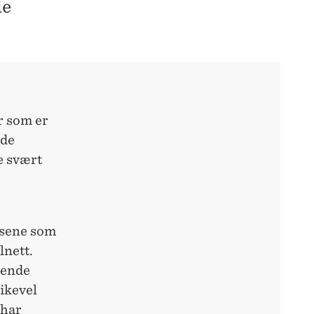
le
r som er
 de
e svært
isene som
lnett.
kende
ikevel
ehar