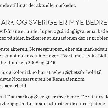
de stilling i det aktuelle markedet.
ARK OG SVERIGE ER MYE BEDRE
vilkårene er under lupen også i dagligvaremarkede
er på siden indikerer at situasjonen der er proble
ørste aktøren, Norgesgruppen, øker sin markedsand
er knapt nok nyetableringer. Tvert imot, trakk Lidl 
i henholdsvis 2008 og 2015.
s og Kolonial.no har et avhengighetsforhold til
dsvis Norgesgruppen og Rema gjennom
pssamarbeid.
n i Danmark og Sverige er mye bedre. Der finnes de
avhengige aktører som utfordrer de store kjedene.