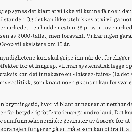
rep synes det klart at vi ikke vil kunne få noen da
ilstander. Og det kan ikke utelukkes at vi vil gå mot
remarkedet; Ica hadde nesten 25 prosent av marked
en av 2000-tallet, men forsvant. Vi har ingen garan
oop vil eksistere om 15 år.
yndighetene kun skal gripe inn når det foreligger
effekter for et inngrep, vil man systematisk legge op
I praksis kan det innebære en «laissez-faire» (la det
nsepolitikk, som knapt noen økonom kan forsvare 
 en brytningstid, hvor vi blant annet ser at netthand
er får betydelig fotfeste i mange andre land. Det k
ge samfunnsøkonomiske gevinster av å sørge for at
ebransjen fungerer på en måte som kan bidra til at