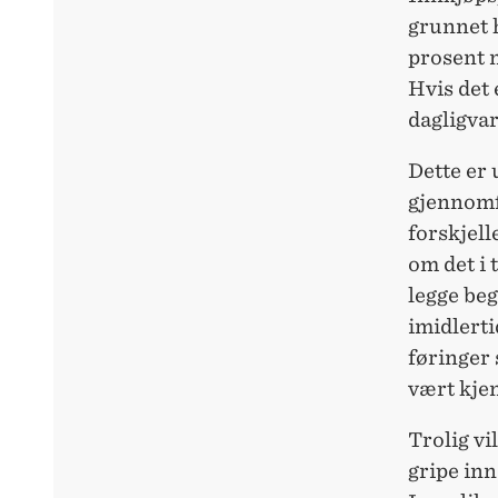
grunnet 
prosent 
Hvis det 
dagligva
Dette er
gjennomfø
forskjell
om det i 
legge be
imidlerti
føringer
vært kje
Trolig vi
gripe inn