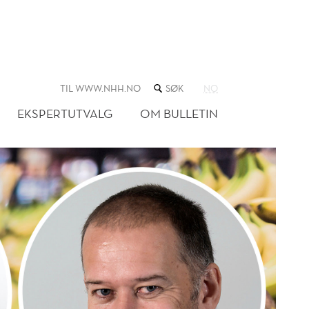
SØK
TIL WWW.NHH.NO
NO
I
NETTSTEDET
EKSPERTUTVALG
OM BULLETIN