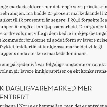
ange markedsaktører har det lenge vært prisdiskri
varebransjen. Ica hadde 25 prosent markedsandel i 
unket til 12 prosent ti år senere. I 2013 forsøkte Ica
uppen å inngå et innkjøpssamarbeid. De argument
te ordrevolumet ville gi dem bedre innkjøpsbetingel
le komme forbrukerne til gode i form av lavere pris
ryktet imidlertid at innkjøpssamarbeidet ville gi
uppens enda sterkere markedsdominans.
rene på kjedenivå var følgelig samstemte om at økt
volum gir lavere innkjøpspriser og økt konkurrans
K DAGLIGVAREMARKED MER
ENTRERT
prisene i Norge er hemmelige, men det er antydet a