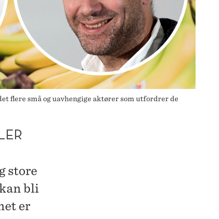
et flere små og uavhengige aktører som utfordrer de
LER
g store
kan bli
net er