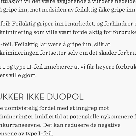
 situasjon vil det være avgjørende å vurdere nedsid
 å gripe inn, mot nedsiden av feilaktig ikke gripe inn
feil: Feilaktig griper inn i markedet, og forhindrer 
kriminering som ville vært fordelaktig for forbruk
-feil: Feilaktig lar være å gripe inn, slik at
skrimineringen fortsetter selv om det skader forbr
 I og type II-feil innebærer at vi får høyere forbru
ers ville gjort.
UKKER IKKE DUOPOL
e uomtvistelig fordel med et inngrep mot
iminering er imidlertid at potensielle nykommere 
nkurranseevne. Det kan redusere de negative
sene av type I-feil.