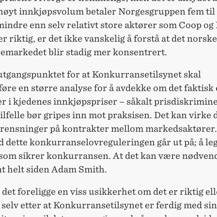
høyt innkjøpsvolum betaler Norgesgruppen fem til
mindre enn selv relativt store aktører som Coop og
er riktig, er det ikke vanskelig å forstå at det norske
remarkedet blir stadig mer konsentrert.
 utgangspunktet for at Konkurransetilsynet skal
re en større analyse for å avdekke om det faktisk 
er i kjedenes innkjøpspriser – såkalt prisdiskrimin
tilfelle bør gripes inn mot praksisen. Det kan virke 
grensninger på kontrakter mellom markedsaktører.
d dette konkurranselovreguleringen går ut på; å le
 som sikrer konkurransen. At det kan være nødvend
nt helt siden Adam Smith.
l det foreligge en viss usikkerhet om det er riktig ell
 selv etter at Konkurransetilsynet er ferdig med sin