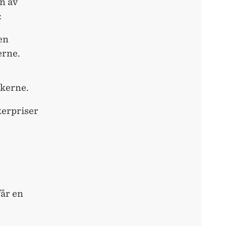
en av
:
en
erne.
ukerne.
kerpriser
får en