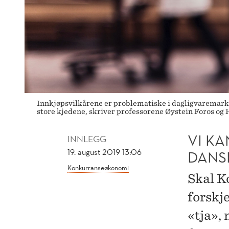
SVENSKE
TILSTANDER
Innkjøpsvilkårene er problematiske i dagligvaremarke
store kjedene, skriver professorene Øystein Foros og 
VI KA
INNLEGG
19. august 2019 13:06
DANS
Konkurranseøkonomi
Skal K
forskje
«tja»,