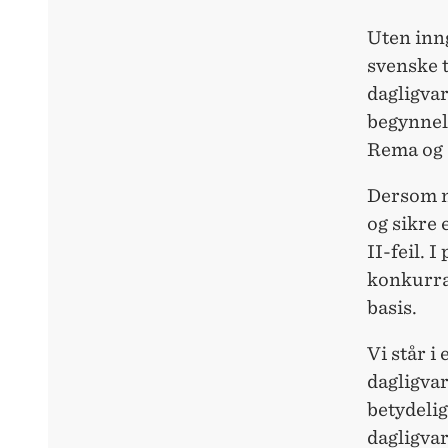
Uten inng
svenske t
dagligva
begynnels
Rema og C
Dersom m
og sikre 
II-feil. 
konkurra
basis.
Vi står i
dagligvar
betydeli
dagligvar