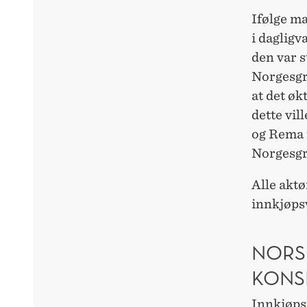
Ifølge m
i daglig
den var s
Norgesgr
at det øk
dette vil
og Rema f
Norgesgr
Alle aktø
innkjøps
NORS
KONS
Innkjøps