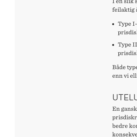
I en slik
feilaktig
Type I-
prisdis
Type II
prisdi
Både type
enn vi ell
UTEL
En gansk
prisdiskr
bedre ko
konsekven