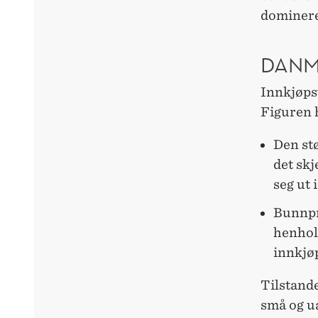
domineren
DANM
Innkjøps
Figuren h
Den st
det skj
seg ut 
Bunnpri
henhol
innkjø
Tilstande
små og u