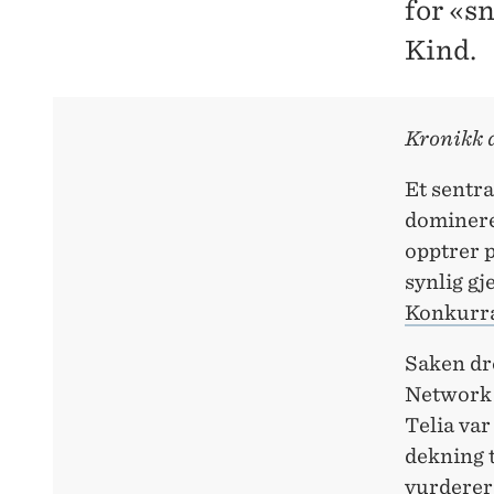
for «s
Kind.
Kronikk 
Et sentra
dominere
opptrer 
synlig g
Konkurra
Saken dr
Network 
Telia var
dekning 
vurderer