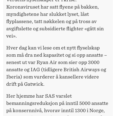
L
Koronaviruset har satt flyene på bakken,
A
myndighetene har slukket lyset, låst
K
flyplassene, tatt nøkkelen og på tross av
avgiftslette og subsidierte flighter «gått sin
S
vei».
I
Hver dag kan vi lese om et nytt flyselskap
L
som må dra ned kapasitet og si opp ansatte –
U
senest ut var Ryan Air som sier opp 3000
F
ansatte og IAG (tidligere British Airways og
Iberia) som vurderer å kansellere videre
T
drift på Gatwick.
E
Her hjemme har SAS varslet
N
bemanningsreduksjon på inntil 5000 ansatte
på konsernnivå, hvorav inntil 1300 i Norge,