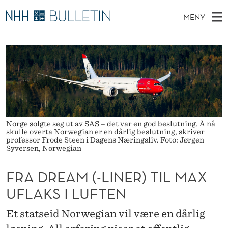
F
MENY
R
H
NO
TIL WWW.NHH.NO
S
A
O
Ø
K
Stipendiater og nye forskerprofiler
V
I
D
N
E
Disputaser
E
R
T
T
D
Ekspertutvalg
S
E
T
M
E
Om Bulletin
D
A
E
E
Norge solgte seg ut av SAS – det var en god beslutning. Å nå
T
skulle overta Norwegian er en dårlig beslutning, skriver
N
M
professor Frode Steen i Dagens Næringsliv. Foto: Jørgen
Syversen, Norwegian
Y
(
FRA DREAM (-LINER) TIL MAX
-
UFLAKS I LUFTEN
L
I
Et statseid Norwegian vil være en dårlig