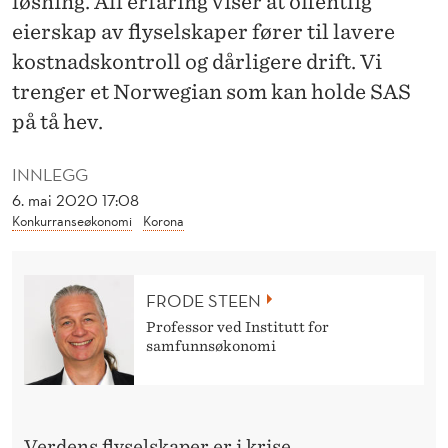
løsning. All erfaring viser at offentlig
N
eierskap av flyselskaper fører til lavere
E
kostnadskontroll og dårligere drift. Vi
R
trenger et Norwegian som kan holde SAS
)
på tå hev.
T
INNLEGG
I
6. mai 2020 17:08
Konkurranseøkonomi
Korona
L
M
FRODE STEEN
A
Professor ved Institutt for
X
samfunnsøkonomi
U
F
Verdens flyselskaper er i krise.