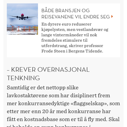
BÅDE BRANSJEN OG
REISEVANENE VIL ENDRE SEG
En dyrere euro reduserer
kjøpelysten, men vestlandsvær og
lange vintermåneder vil nok
fremdeles stimulere til
utferdstrang, skriver professor
Frode Steen i Bergens Tidende.
– KREVER OVERNASJONAL
TENKNING
Samtidig er det nettopp slike
lavkostaktørene som har disiplinert frem
mer konkurransedyktige «flaggselskap», som
etter mer enn 20 år med konkurranse har
fått en kostnadsbase som er til å fly med. Skal