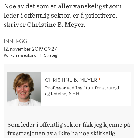
Å
Noe av det som er aller vanskeligst som
V
leder i offentlig sektor, er å prioritere,
skriver Christine B. Meyer.
Æ
R
INNLEGG
E
12. november 2019 09:27
Konkurranseøkonomi
Strategi
P
R
CHRISTINE B. MEYER
O
Professor ved Institutt for strategi
F
og ledelse, NHH
E
S
Som leder i offentlig sektor fikk jeg kjenne på
S
frustrasjonen av å ikke ha noe skikkelig