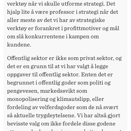
O
verktøy når vi skulle utforme strategi. Det
R
hjalp lite å være professor i strategi når det
aller meste av det vi har av strategiske
I
verktøy er forankret i profittmotiver og mål
S
om slå konkurrentene i kampen om
T
kundene.
R
Offentlig sektor er ikke som privat sektor, og
A
det er en grunn til at vi har valgt å legge
oppgaver til offentlig sektor. Enten det er
T
begrunnet i offentlig goder som politi og
E
pengevesen, markedssvikt som
G
monopolisering og klimautslipp, eller
fordeling av velferdsgoder som de nå svært
I
så aktuelle trygdeytelsene. Vi har altså gjort
bevisste valg om ikke fordele disse godene