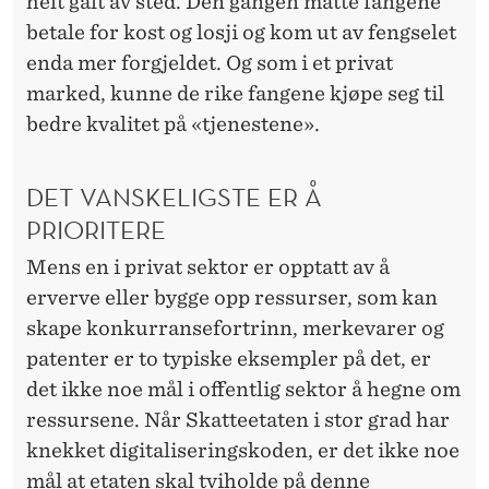
helt galt av sted. Den gangen måtte fangene
betale for kost og losji og kom ut av fengselet
enda mer forgjeldet. Og som i et privat
marked, kunne de rike fangene kjøpe seg til
bedre kvalitet på «tjenestene».
DET VANSKELIGSTE ER Å
PRIORITERE
Mens en i privat sektor er opptatt av å
erverve eller bygge opp ressurser, som kan
skape konkurransefortrinn, merkevarer og
patenter er to typiske eksempler på det, er
det ikke noe mål i offentlig sektor å hegne om
ressursene. Når Skatteetaten i stor grad har
knekket digitaliseringskoden, er det ikke noe
mål at etaten skal tviholde på denne