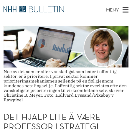
D
MENY
E
H
NO
TIL WWW.NHH.NO
S
T
O
Ø
K
Stipendiater og nye forskerprofiler
V
I
H
N
E
Disputaser
E
J
T
T
D
Ekspertutvalg
S
A
T
M
E
Om Bulletin
D
L
E
E
Noe av det som er aller vanskeligst som leder i offentlig
T
sektor, er å prioritere. I privat sektor kommer
N
P
prioriteringsmekanismen seilende på en fjøl gjennom
kundenes betalingsvilje. I offentlig sektor overlates ofte den
Y
L
vanskeligste prioriteringen til virksomhetene selv, skriver
Christine B. Meyer. Foto: Hallvard Lyssand/Pixabay v.
Rawpixel
I
T
DET HJALP LITE Å VÆRE
E
PROFESSOR I STRATEGI