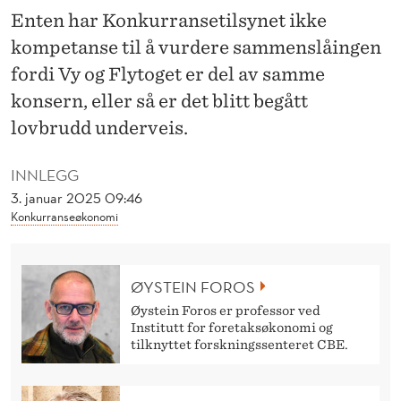
K
Enten har Konkurransetilsynet ikke
A
kompetanse til å vurdere sammenslåingen
N
fordi Vy og Flytoget er del av samme
konsern, eller så er det blitt begått
K
lovbrudd underveis.
O
N
INNLEGG
3. januar 2025 09:46
K
Konkurranseøkonomi
U
R
ØYSTEIN FOROS
R
Øystein Foros er professor ved
Institutt for foretaksøkonomi og
A
tilknyttet forskningssenteret CBE.
N