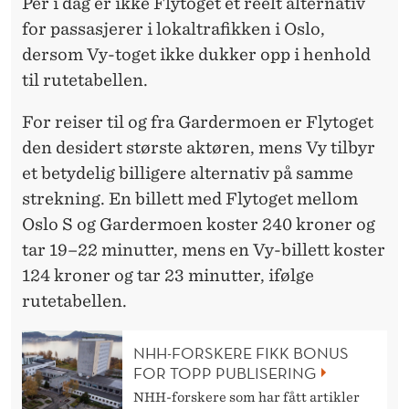
Per i dag er ikke Flytoget et reelt alternativ
for passasjerer i lokaltrafikken i Oslo,
dersom Vy-toget ikke dukker opp i henhold
til rutetabellen.
For reiser til og fra Gardermoen er Flytoget
den desidert største aktøren, mens Vy tilbyr
et betydelig billigere alternativ på samme
strekning. En billett med Flytoget mellom
Oslo S og Gardermoen koster 240 kroner og
tar 19–22 minutter, mens en Vy-billett koster
124 kroner og tar 23 minutter, ifølge
rutetabellen.
NHH-FORSKERE FIKK BONUS
FOR TOPP PUBLISERING
NHH-forskere som har fått artikler