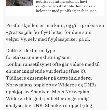
publisert i internasjonalt høyt
rangerte tidsskrift ble denne uken
belønnet med publikasjonsbonuser.
Prisforskjellen er markant, og gir i praksis en
«gratis» pils før flyet letter for dem som
velger Vy, selv med flyplasspriser på øl.
Dette er derfor en type
foretakssammenslutning som
Konkurransetilsynet ofte går videre med til
en mer inngående vurdering (fase 2).
Tidligere eksempler på dette inkluderer
Norwegians oppkjøp av Widerøe og DNBs
oppkjøp av Sbanken. Mens Norwegian-
Widerøe ble godkjent etter en grundig
analyse, ble DNB-Sbanken stoppet (dog