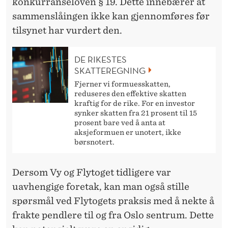
konkurranseloven § 19. Dette innebærer at
sammenslåingen ikke kan gjennomføres før
tilsynet har vurdert den.
DE RIKESTES
SKATTEREGNING
Fjerner vi formuesskatten,
reduseres den effektive skatten
kraftig for de rike. For en investor
synker skatten fra 21 prosent til 15
prosent bare ved å anta at
aksjeformuen er unotert, ikke
børsnotert.
Dersom Vy og Flytoget tidligere var
uavhengige foretak, kan man også stille
spørsmål ved Flytogets praksis med å nekte å
frakte pendlere til og fra Oslo sentrum. Dette