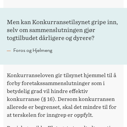
I
P
E
Men kan Konkurransetilsynet gripe inn,
selv om sammenslutningen gjør
I
togtilbudet dårligere og dyrere?
N
Foros og Hjelmeng
N
?
Konkurranseloven gir tilsynet hjemmel til å
forby foretakssammenslutninger som i
betydelig grad vil hindre effektiv
konkurranse (§ 16). Dersom konkurransen
allerede er begrenset, skal det mindre til for
at terskelen for inngrep er oppfylt.