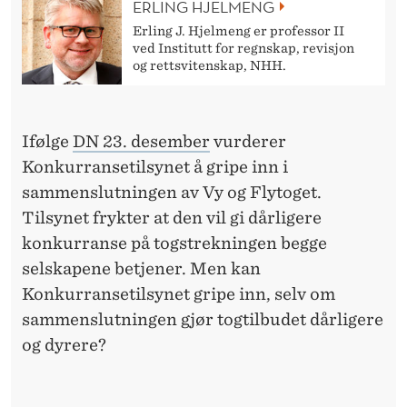
S
ERLING HJELMENG
Erling J. Hjelmeng er professor II
E
ved Institutt for regnskap, revisjon
og rettsvitenskap, NHH.
T
I
L
Ifølge
DN 23. desember
vurderer
Konkurransetilsynet å gripe inn i
S
sammenslutningen av Vy og Flytoget.
Y
Tilsynet frykter at den vil gi dårligere
N
konkurranse på togstrekningen begge
selskapene betjener. Men kan
E
Konkurransetilsynet gripe inn, selv om
T
sammenslutningen gjør togtilbudet dårligere
G
og dyrere?
R