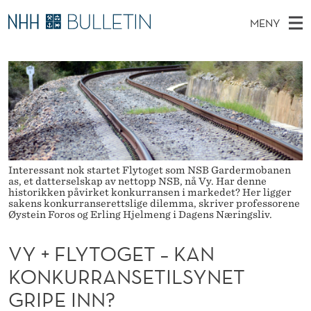
V
MENY
Y
H
NO
TIL WWW.NHH.NO
S
+
O
Ø
K
Stipendiater og nye forskerprofiler
V
I
F
N
E
Disputaser
E
L
T
T
D
Ekspertutvalg
S
Y
T
M
E
Om Bulletin
D
T
E
E
Interessant nok startet Flytoget som NSB Gardermobanen
T
as, et datterselskap av nettopp NSB, nå Vy. Har denne
N
O
historikken påvirket konkurransen i markedet? Her ligger
Y
sakens konkurranserettslige dilemma, skriver professorene
G
Øystein Foros og Erling Hjelmeng i Dagens Næringsliv.
E
VY + FLYTOGET – KAN
T
KONKURRANSETILSYNET
–
GRIPE INN?