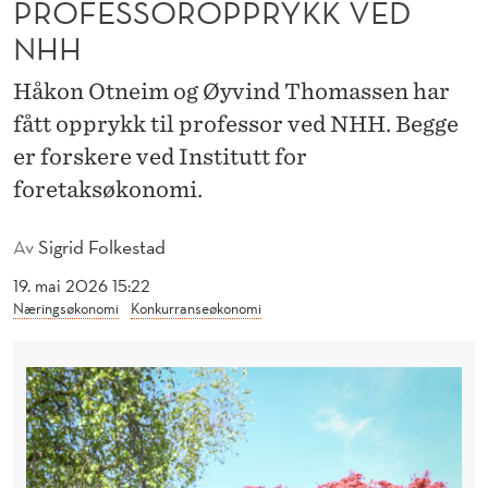
PROFESSOROPPRYKK VED
S
NHH
S
O
Håkon Otneim og Øyvind Thomassen har
fått opprykk til professor ved NHH. Begge
R
er forskere ved Institutt for
O
foretaksøkonomi.
P
Av
Sigrid Folkestad
P
19. mai 2026 15:22
R
Næringsøkonomi
Konkurranseøkonomi
Y
K
K
V