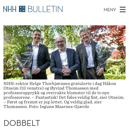
D
MENY
O
H
NO
EN
TIL WWW.NHH.NO
S
B
O
Ø
K
Stipendiater og nye forskerprofiler
V
I
B
N
E
Disputaser
E
E
T
T
D
Ekspertutvalg
S
L
T
M
E
Om Bulletin
D
T
E
E
T
N
P
NHH-rektor Helge Thorbjørnsen gratulerte i dag Håkon
Y
R
Otneim (til venstre) og Øyvind Thomassen med
professoropprykk og overrakte blomster til de to nye
professorene. – Fantastisk! Det føles veldig fint, sier Otneim.
O
– Først og fremst er jeg lettet. Og veldig glad, sier
Thomassen. Foto: Ingunn Maarnes-Gjærde
F
E
DOBBELT