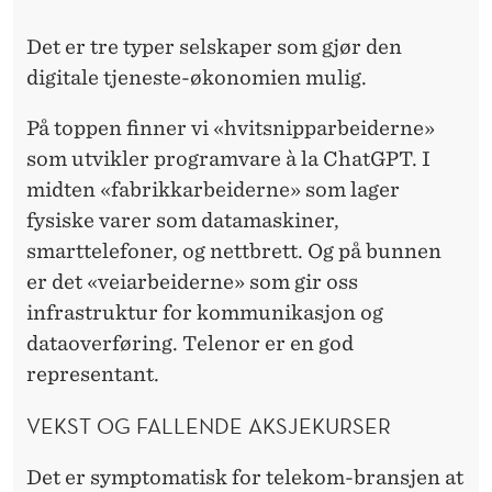
E
R
Det er tre typer selskaper som gjør den
digitale tjeneste-økonomien mulig.
F
O
På toppen finner vi «hvitsnipparbeiderne»
som utvikler programvare à la ChatGPT. I
R
midten «fabrikkarbeiderne» som lager
Å
fysiske varer som datamaskiner,
R
smarttelefoner, og nettbrett. Og på bunnen
er det «veiarbeiderne» som gir oss
E
infrastruktur for kommunikasjon og
D
dataoverføring. Telenor er en god
U
representant.
S
VEKST OG FALLENDE AKSJEKURSER
E
Det er symptomatisk for telekom-bransjen at