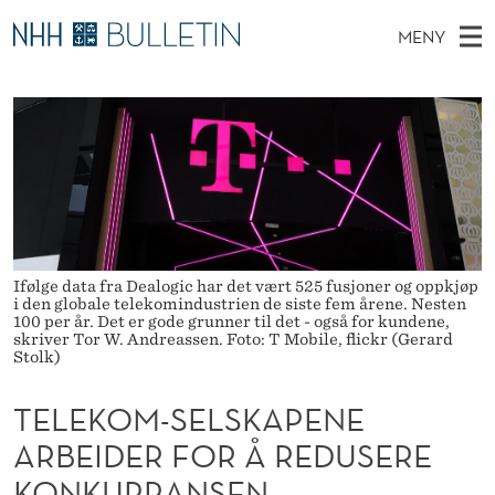
T
MENY
E
H
NO
TIL WWW.NHH.NO
S
L
O
Ø
K
Stipendiater og nye forskerprofiler
V
I
E
N
E
Disputaser
E
K
T
T
D
Ekspertutvalg
S
O
T
M
E
Om Bulletin
D
M
E
E
T
Ifølge data fra Dealogic har det vært 525 fusjoner og oppkjøp
N
-
i den globale telekomindustrien de siste fem årene. Nesten
100 per år. Det er gode grunner til det - også for kundene,
Y
S
skriver Tor W. Andreassen. Foto: T Mobile, flickr (Gerard
Stolk)
E
TELEKOM-SELSKAPENE
L
ARBEIDER FOR Å REDUSERE
S
KONKURRANSEN