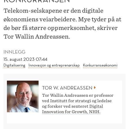
K
Telekom-selskapene er den digitale
A
økonomiens veiarbeidere. Mye tyder på at
P
de bør få større oppmerksomhet, skriver
E
Tor Wallin Andreassen.
N
INNLEGG
E
15. august 2023 07:44
A
Digitalisering
Innovasjon og entreprenørskap
Konkurranseøkonomi
R
B
TOR W. ANDREASSEN
Tor Wallin Andreassen er professor
E
ved Institutt for strategi og ledelse
og forsker ved senteret
Digital
I
Innovation for Growth, NHH.
D