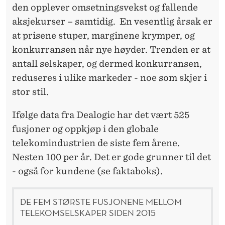
R
den opplever omsetningsvekst og fallende
E
aksjekurser – samtidig. En vesentlig årsak er
at prisene stuper, marginene krymper, og
K
konkurransen når nye høyder. Trenden er at
O
antall selskaper, og dermed konkurransen,
N
reduseres i ulike markeder - noe som skjer i
stor stil.
K
U
Ifølge data fra Dealogic har det vært 525
fusjoner og oppkjøp i den globale
R
telekomindustrien de siste fem årene.
R
Nesten 100 per år. Det er gode grunner til det
A
- også for kundene (se faktaboks).
N
DE FEM STØRSTE FUSJONENE MELLOM
S
TELEKOMSELSKAPER SIDEN 2015