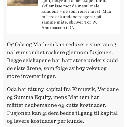
spill, betyr det at selskapet tar ut
skilsmisse mot de mest lojale
kundene – de som reiser mest. Man
må tro at kundene reagerer på
samme måte, skriver Tor W.
Andreassen i DN.
Og Oda og Mathem kan redusere sine tap og
nå lønnsomhet raskere gjennom fusjonen.
Begge selskapene har hatt store underskudd
de siste årene, som følge av høy vekst og
store investeringer.
Oda har fått ny kapital fra Kinnevik, Verdane
og Summa Equity, mens Mathem har
måttet nedbemanne og kutte kostnader.
Fusjonen kan gi dem bedre tilgang til kapital
og lavere kostnader per kunde.