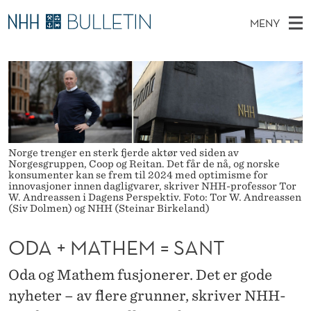
O
MENY
D
H
NO
TIL WWW.NHH.NO
S
A
O
Ø
K
Stipendiater og nye forskerprofiler
V
I
+
N
E
Disputaser
E
M
T
T
D
Ekspertutvalg
S
A
T
M
E
Om Bulletin
Norge trenger en sterk fjerde aktør ved siden av
D
T
E
Norgesgruppen, Coop og Reitan. Det får de nå, og norske
E
konsumenter kan se frem til 2024 med optimisme for
T
N
H
innovasjoner innen dagligvarer, skriver NHH-professor Tor
W. Andreassen i Dagens Perspektiv. Foto: Tor W. Andreassen
Y
(Siv Dolmen) og NHH (Steinar Birkeland)
E
M
ODA + MATHEM = SANT
=
Oda og Mathem fusjonerer. Det er gode
S
nyheter – av flere grunner, skriver NHH-