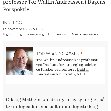
A
professor Tor Wallin Andreassen i Dagens
Perspektiv.
N
T
INNLEGG
17. november 2023 11:22
Digitalisering
Innovasjon og entreprenørskap
Konkurranseøkonomi
TOR W. ANDREASSEN
Tor Wallin Andreassen er professor
ved Institutt for strategi og ledelse
og forsker ved senteret
Digital
Innovation for Growth, NHH.
Oda og Mathem kan dra nytte av synergier på
teknologisiden, spesielt innen logistikk og