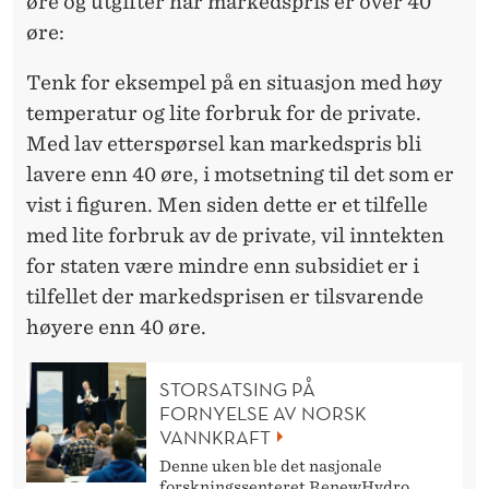
øre og utgifter når markedspris er over 40
øre:
Tenk for eksempel på en situasjon med høy
temperatur og lite forbruk for de private.
Med lav etterspørsel kan markedspris bli
lavere enn 40 øre, i motsetning til det som er
vist i figuren. Men siden dette er et tilfelle
med lite forbruk av de private, vil inntekten
for staten være mindre enn subsidiet er i
tilfellet der markedsprisen er tilsvarende
høyere enn 40 øre.
STORSATSING PÅ
FORNYELSE AV NORSK
VANNKRAFT
Denne uken ble det nasjonale
forskningssenteret RenewHydro