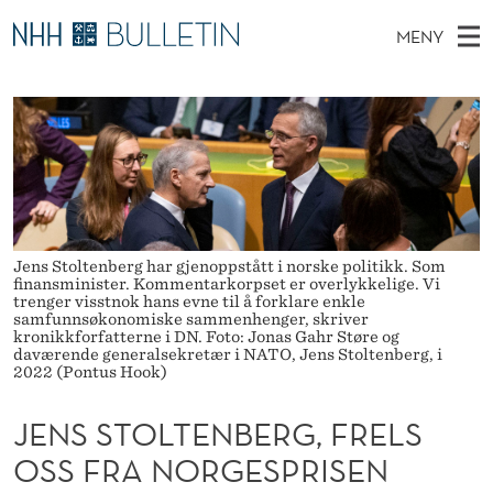
J
MENY
E
H
NO
TIL WWW.NHH.NO
S
N
O
Ø
K
Stipendiater og nye forskerprofiler
V
I
S
N
E
Disputaser
E
S
T
T
D
Ekspertutvalg
S
T
T
M
E
Om Bulletin
D
O
E
E
Jens Stoltenberg har gjenoppstått i norske politikk. Som
T
finansminister. Kommentarkorpset er overlykkelige. Vi
N
L
trenger visstnok hans evne til å forklare enkle
samfunnsøkonomiske sammenhenger, skriver
Y
T
kronikkforfatterne i DN. Foto: Jonas Gahr Støre og
daværende generalsekretær i NATO, Jens Stoltenberg, i
2022 (Pontus Hook)
E
N
JENS STOLTENBERG, FRELS
B
OSS FRA NORGESPRISEN