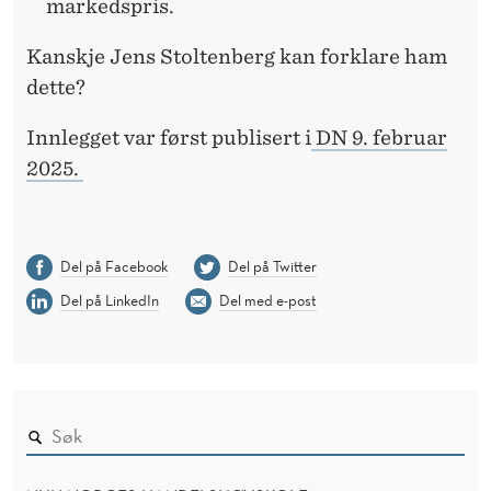
markedspris.
Kanskje Jens Stoltenberg kan forklare ham
dette?
Innlegget var først publisert i
DN 9. februar
2025.
Del på Facebook
Del på Twitter
Del på LinkedIn
Del med e-post