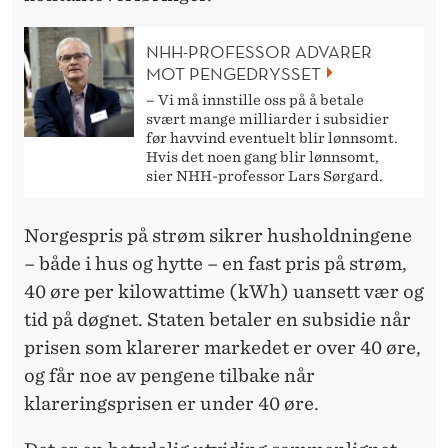
S
E
NHH-PROFESSOR ADVARER
N
MOT PENGEDRYSSET
– Vi må innstille oss på å betale
svært mange milliarder i subsidier
før havvind eventuelt blir lønnsomt.
Hvis det noen gang blir lønnsomt,
sier NHH-professor Lars Sørgard.
Norgespris på strøm sikrer husholdningene
– både i hus og hytte – en fast pris på strøm,
40 øre per kilowattime (kWh) uansett vær og
tid på døgnet. Staten betaler en subsidie når
prisen som klarerer markedet er over 40 øre,
og får noe av pengene tilbake når
klareringsprisen er under 40 øre.