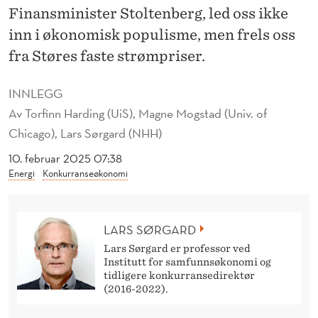
E
Finansminister Stoltenberg, led oss ikke
R
inn i økonomisk populisme, men frels oss
fra Støres faste strømpriser.
G
,
INNLEGG
F
Av
Torfinn Harding (UiS), Magne Mogstad (Univ. of
Chicago), Lars Sørgard (NHH)
R
10. februar 2025 07:38
E
Energi
Konkurranseøkonomi
L
S
LARS SØRGARD
O
Lars Sørgard er professor ved
Institutt for samfunnsøkonomi og
S
tidligere konkurransedirektør
(2016-2022).
S