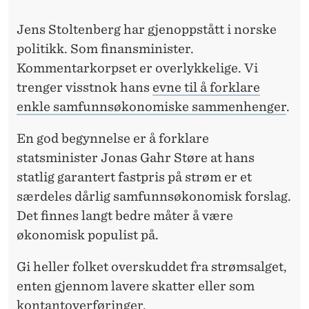
F
R
Jens Stoltenberg har gjenoppstått i norske
politikk. Som finansminister.
A
Kommentarkorpset er overlykkelige. Vi
N
trenger visstnok hans
evne til å forklare
O
enkle samfunnsøkonomiske sammenhenger
.
R
En god begynnelse er å forklare
G
statsminister Jonas Gahr Støre at hans
statlig garantert fastpris på strøm er et
E
særdeles dårlig samfunnsøkonomisk forslag.
S
Det finnes langt bedre måter å være
P
økonomisk populist på.
R
Gi heller folket overskuddet fra strømsalget,
I
enten gjennom lavere skatter eller som
kontantoverføringer.