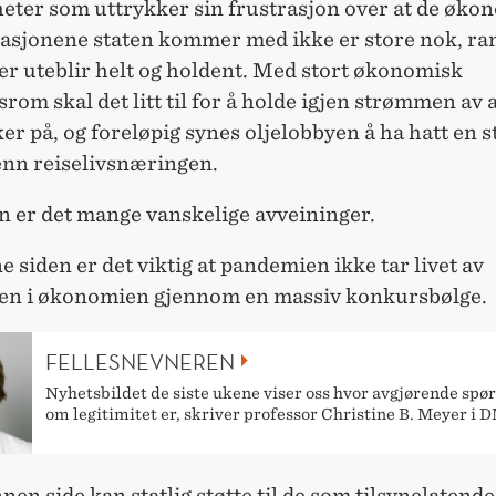
eter som uttrykker sin frustrasjon over at de øko
sjonene staten kommer med ikke er store nok, r
ler uteblir helt og holdent. Med stort økonomisk
rom skal det litt til for å holde igjen strømmen av 
r på, og foreløpig synes oljelobbyen å ha hatt en s
enn reiselivsnæringen.
n er det mange vanskelige avveininger.
e siden er det viktig at pandemien ikke tar livet av
en i økonomien gjennom en massiv konkursbølge.
FELLESNEVNEREN
Nyhetsbildet de siste ukene viser oss hvor avgjørende spø
om legitimitet er, skriver professor Christine B. Meyer i D
nen side kan statlig støtte til de som tilsynelatend