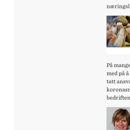
næringsli
På mange 
med på å 
tatt ansv
koronasmi
bedriften