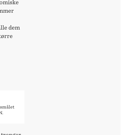
nomiske
ammer
alle dem
tørre
rsmålet
N.
e trenger