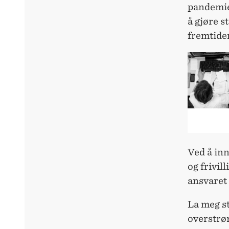
pandemien
å gjøre s
fremtide
Ved å in
og frivil
ansvaret 
La meg st
overstrøm