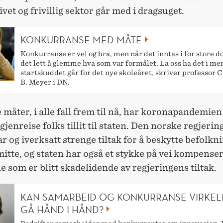
vet og frivillig sektor går med i dragsuget.
KONKURRANSE MED MÅTE
Konkurranse er vel og bra, men når det inntas i for store do
det lett å glemme hva som var formålet. La oss ha det i me
startskuddet går for det nye skoleåret, skriver professor C
B. Meyer i DN.
måter, i alle fall frem til nå, har koronapandemien
gjenreise folks tillit til staten. Den norske regjeri
ar og iverksatt strenge tiltak for å beskytte befolk
tte, og staten har også et stykke på vei kompenser
e som er blitt skadelidende av regjeringens tiltak.
KAN SAMARBEID OG KONKURRANSE VIRKEL
GÅ HÅND I HÅND?