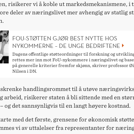
, risikerer vi å koble ut markedsmekanismene, i til
tore deler av næringslivet mer avhengig av statlig st
n.
FOU-STØTTEN GJØR BEST NYTTE HOS
NYKOMMERNE – DE UNGE BEDRIFTENE
Dagens offentlige støtteordninger til forskning og utviklin
rettes mer inn mot FoU-nykommere i næringslivet og bas
på generelle kriterier fremfor skjønn, skriver professor Ø
Nilsen i DN.
nskrenke handlingsrommet til å utøve næringsvir
lig arbeid, risikerer staten å bli sittende med en stør
– og det sannsynligvis til en langt høyere kostnad.
arte med det første, grensene for økonomisk støtte
mes vi av uttalelser fra representanter for nærin