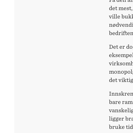
det mest,
ville buk
nødvendi
bedriften
Det er do
eksempel 
virksomhe
monopolg
det vikt
Innskren
bare ramm
vanskelig
ligger br
bruke tid