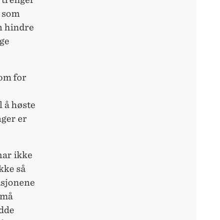
e som
n hindre
ige
som for
l å høste
ger er
har ikke
kke så
sasjonene
 må
adde