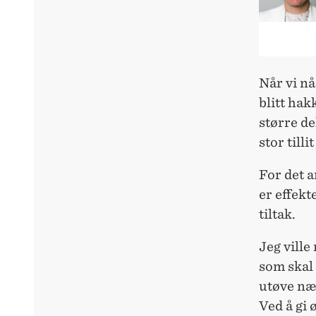
Når vi nå
blitt hak
større de
stor till
For det a
er effek
tiltak.
Jeg ville
som skal
utøve nær
Ved å gi