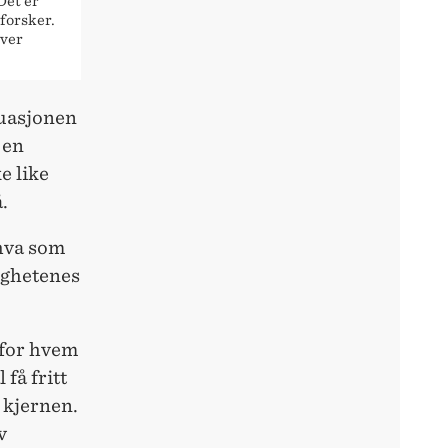
Det er
forsker.
iver
ituasjonen
 en
e like
.
 hva som
ighetenes
r for hvem
få fritt
 kjernen.
v