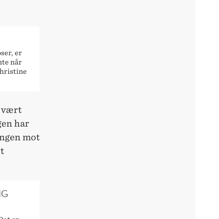
ser, er
nte når
hristine
 vært
ngen har
ningen mot
t
IG