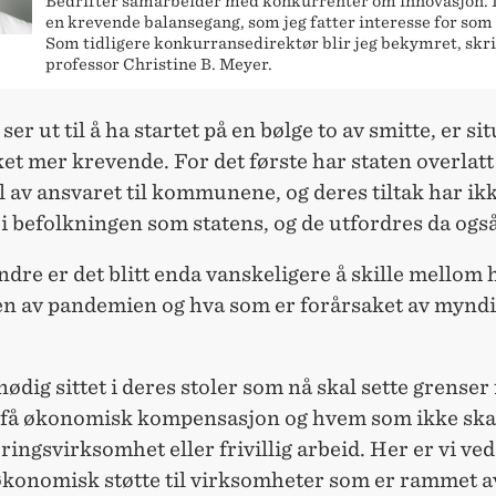
Bedrifter samarbeider med konkurrenter om innovasjon. 
en krevende balansegang, som jeg fatter interesse for som 
Som tidligere konkurransedirektør blir jeg bekymret, skr
professor Christine B. Meyer.
 ser ut til å ha startet på en bølge to av smitte, er s
ket mer krevende. For det første har staten overlatt
l av ansvaret til kommunene, og deres tiltak har ikk
it i befolkningen som statens, og de utfordres da også
ndre er det blitt enda vanskeligere å skille mellom
ten av pandemien og hva som er forårsaket av mynd
 nødig sittet i deres stoler som nå skal sette grense
 få økonomisk kompensasjon og hvem som ikke skal 
ingsvirksomhet eller frivillig arbeid. Her er vi ved
 økonomisk støtte til virksomheter som er rammet a