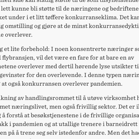
 lett kunne bli støtte til de næringene og bedriften
ket under i et litt tøffere konkurranseklima. Det ka
g omstilling og gjøre at de minst konkurransedykt
e overlever.
g et lite forbehold: I noen konsentrerte næringer 
flybransjen, vil det være en fare for at bare en av
tene overlever med dertil hørende lyse utsikter ti
evinster for den overlevende. I denne typen nærin
ig at også konkurransen overlever pandemien.
kning av handlingsrommet til å utøve virksomhet 
et næringslivet, men også frivillig sektor. Det er i
 å forstå at besøkstjenestene i de frivillige organi
akk i pandemien og at utallige trenere i barneidrett
en på å trene seg selv istedenfor andre. Men det h