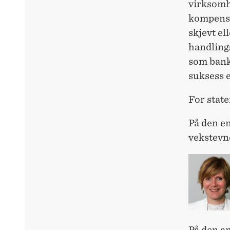
virksomh
kompensa
skjevt el
handlings
som banke
suksess 
For state
På den en
vekstevn
På den an