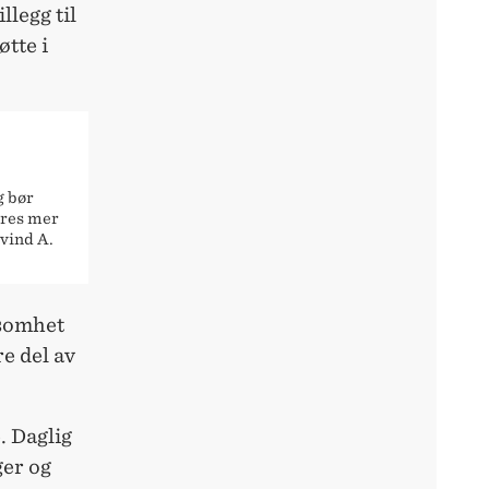
legg til
øtte i
g bør
eres mer
ivind A.
ksomhet
re del av
. Daglig
ger og