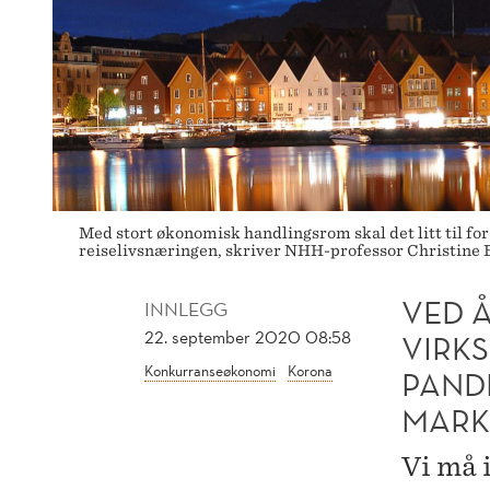
RAMMET
AV
PANDEMIEN,
RISIKERER
Med stort økonomisk handlingsrom skal det litt til for
reiselivsnæringen, skriver NHH-professor Christine B
VI
VED Å
INNLEGG
Å
22. september 2020 08:58
VIRK
Konkurranseøkonomi
Korona
KOBLE
PANDE
MARK
UT
Vi må i