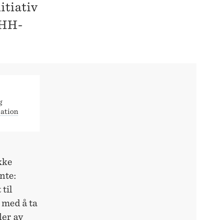
itiativ
NHH-
g
ation
kke
nte:
til
 med å ta
ler av