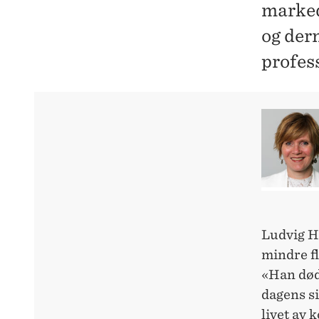
MARKEDSMEKANISME
marked
og der
profes
Ludvig Ho
mindre fl
«Han døde
dagens si
livet av 