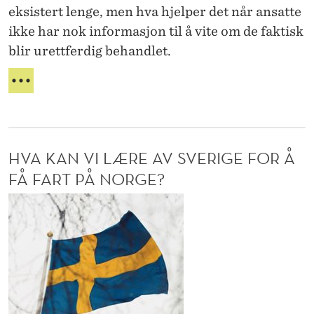
O
eksistert lenge, men hva hjelper det når ansatte
e
R
ikke har nok informasjon til å vite om de faktisk
k
blir urettferdig behandlet.
t
i
L
v
I
K
e
E
t
L
:
HVA KAN VI LÆRE AV SVERIGE FOR Å
Ø
E
N
FÅ FART PÅ NORGE?
N
U
H
S
-
D
v
l
I
a
R
a
k
E
n
a
K
d
T
n
e
I