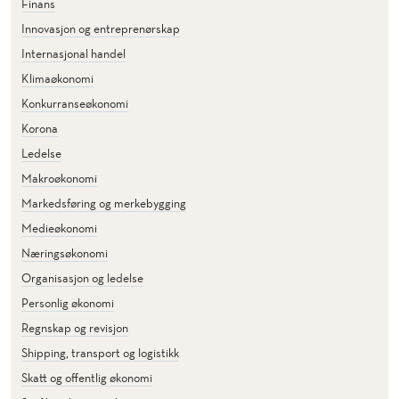
Finans
E
Innovasjon og entreprenørskap
R
Internasjonal handel
V
I
Klimaøkonomi
S
Konkurranseøkonomi
E
Korona
R
Ledelse
Makroøkonomi
Markedsføring og merkebygging
Medieøkonomi
Næringsøkonomi
Organisasjon og ledelse
Personlig økonomi
Regnskap og revisjon
Shipping, transport og logistikk
Skatt og offentlig økonomi