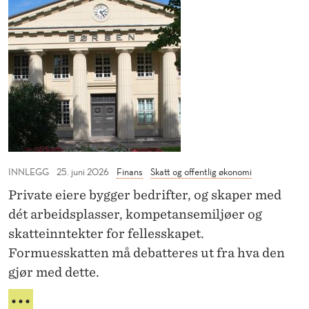
r
i
R
i
k
L
s
E
e
V
e
r
E
t
e
R
i
I
o
d
K
g
K
e
l
E
r
i
K
INNLEGG
25. juni 2026
Finans
Skatt og offentlig økonomi
u
R
k
I
t
Private eiere bygger bedrifter, og skaper med
e
S
e
dét arbeidsplasser, kompetansemiljøer og
r
E
n
skatteinntekter for fellesskapet.
e
T
d
Formuesskatten må debatteres ut fra hva den
I
e
D
e
gjør med dette.
n
E
t
n
R
R