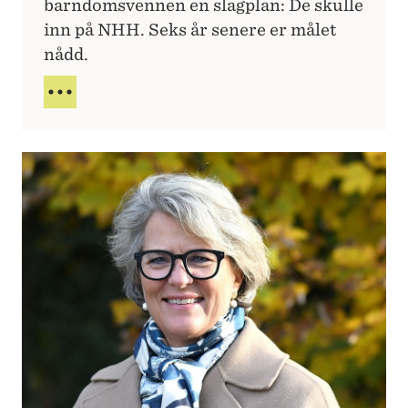
barndomsvennen en slagplan: De skulle
inn på NHH. Seks år senere er målet
nådd.
G
J
E
N
N
O
M
E
T
A
V
N
O
R
G
E