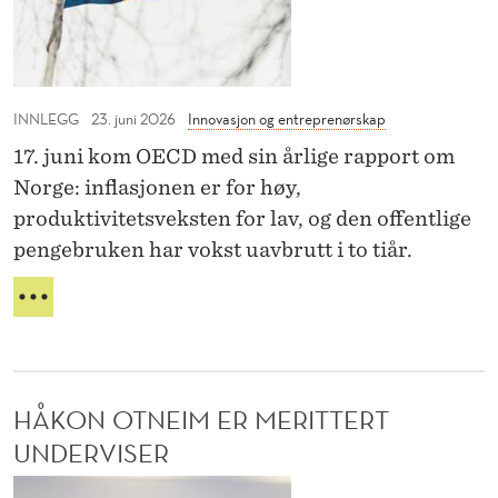
v
V
n
i
E
e
l
T
b
:
æ
o
INNLEGG
E
23. juni 2026
Innovasjon og entreprenørskap
r
U
m
17. juni kom OECD med sin årlige rapport om
e
-
m
Norge: inflasjonen er for høy,
L
a
e
produktivitetsveksten for lav, og den offentlige
A
v
N
r
pengebruken har vokst uavbrutt i to tiår.
S
D
p
v
E
H
å
N
e
V
f
E
A
r
B
r
K
i
O
A
i
g
HÅKON OTNEIM ER MERITTERT
M
N
s
M
e
V
UNDERVISER
t
E
I
f
R
H
e
L