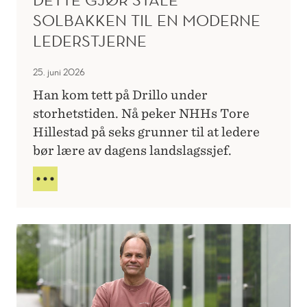
G
U
E
SOLBAKKEN TIL EN MODERNE
D
P
LEDERSTJERNE
E
R
N
I
T
25. juni 2026
N
S
Han kom tett på Drillo under
I
storhetstiden. Nå peker NHHs Tore
P
Hillestad på seks grunner til at ledere
P
bør lære av dagens landslagssjef.
E
R
D
P
E
Å
T
A
T
L
E
V
G
O
J
R
Ø
R