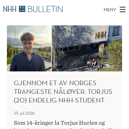
N
MENY
H
H
NO
EN
TIL WWW.NHH.NO
S
H
O
Ø
K
Stipendiater og nye forskerprofiler
V
I
B
N
E
Disputaser
E
U
T
T
D
Ekspertutvalg
S
L
T
M
E
Om Bulletin
D
L
E
E
T
N
E
GJENNOM ET AV NORGES
Y
T
TRANGESTE NÅLØYER: TORJUS
I
(20) ENDELIG NHH-STUDENT
N
23. juli 2026
Som 14-åringer la Torjus Hurlen og