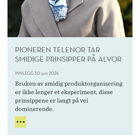
S
T
R
A
N
G
E
PIONEREN TELENOR TAR
S
T
SMIDIGE PRINSIPPER PÅ ALVOR
E
N
INNLEGG
30. juni 2026
Å
Bruken av smidig produktorganisering
L
Ø
er ikke lenger et eksperiment, disse
Y
prinsippene er langt på vei
E
dominerende.
R
:
P
T
I
O
O
R