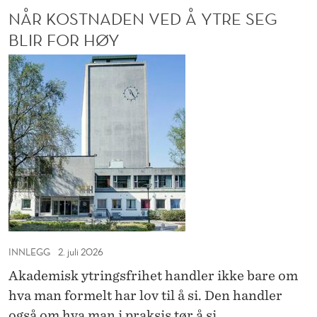
O
NÅR KOSTNADEN VED Å YTRE SEG
C
D
-
E
BLIR FOR HØY
M
R
I
N
N
D
E
å
L
L
r
E
E
k
R
D
F
o
E
O
R
s
R
S
t
A
T
n
N
J
D
E
a
R
R
d
E
N
INNLEGG
2. juli 2026
e
G
E
Akademisk ytringsfrihet handler ikke bare om
A
n
hva man formelt har lov til å si. Den handler
N
v
G
også om hva man i praksis tør å si.