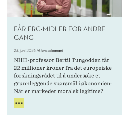
S
T
Å
L
FÅR ERC-MIDLER FOR ANDRE
E
S
GANG
O
L
23. juni 2026
Atferdsøkonomi
B
NHH-professor Bertil Tungodden får
A
K
22 millioner kroner fra det europeiske
K
forskningsrådet til å undersøke et
E
grunnleggende spørsmål i økonomien:
N
Når er markeder moralsk legitime?
T
I
F
L
Å
E
R
N
E
M
R