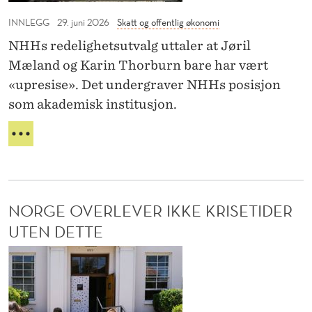
r
E
s
h
INNLEGG
S
29. juni 2026
Skatt og offentlig økonomi
e
E
ø
NHHs redelighetsutvalg uttaler at Jøril
t
G
y
Mæland og Karin Thorburn bare har vært
B
i
«upresise». Det undergraver NHHs posisjon
L
s
I
som akademisk institusjon.
k
R
u
F
F
O
r
O
R
R
e
H
S
d
Ø
K
e
NORGE OVERLEVER IKKE KRISETIDER
Y
N
l
I
UTEN DETTE
N
i
N
G
g
S
o
h
E
r
T
e