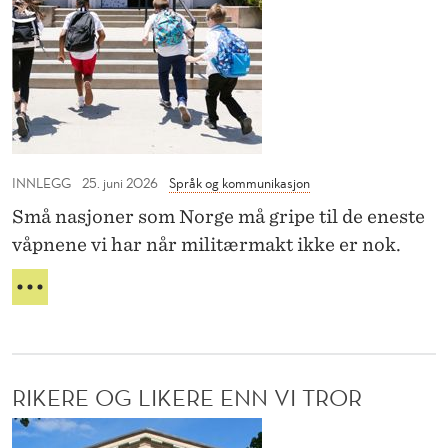
g
I
t
e
S
v
K
o
e
U
v
R
d
e
E
N
r
D
H
E
l
INNLEGG
25. juni 2026
Språk og kommunikasjon
H
L
e
I
Små nasjoner som Norge må gripe til de eneste
v
G
våpnene vi har når militærmakt ikke er nok.
H
e
E
r
N
T
i
O
V
R
k
E
G
D
k
E
N
RIKERE OG LIKERE ENN VI TROR
e
O
H
V
k
H
R
E