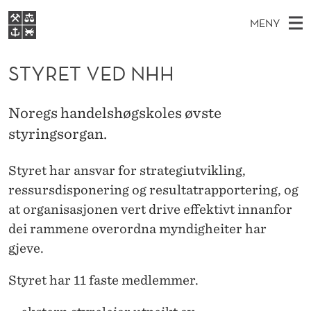
S
MENY
T
H
NO
EN
S
Y
FOR STUDENTER
O
Ø
STYRET VED NHH
K
VIDEREUTDANNING
R
I
V
BIBLIOTEKET
N
E
E
E
Noregs handelshøgskoles øvste
T
Forsiden
T
D
styringsorgan.
S
T
T
Studier
M
E
V
D
Styret har ansvar for strategiutvikling,
E
Forskning
E
T
E
ressursdisponering og resultatrapportering, og
N
Om NHH
at organisasjonen vert drive effektivt innanfor
Y
D
Alumni
dei rammene overordna myndigheiter har
N
gjeve.
H
Styret har 11 faste medlemmer.
H