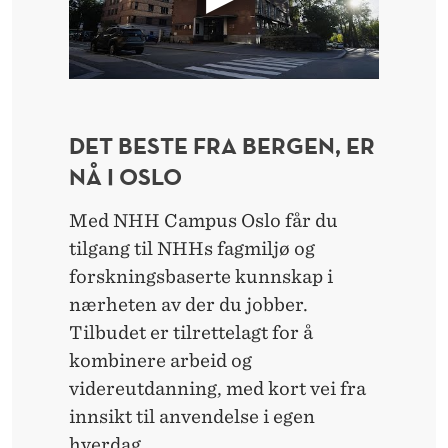
K
O
L
E
DET BESTE FRA BERGEN, ER
NÅ I OSLO
Med NHH Campus Oslo får du
tilgang til NHHs fagmiljø og
forskningsbaserte kunnskap i
nærheten av der du jobber.
Tilbudet er tilrettelagt for å
kombinere arbeid og
videreutdanning, med kort vei fra
innsikt til anvendelse i egen
hverdag.