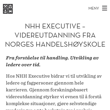
N
MENY
H
H
NO
EN
S
H
FOR STUDENTER
O
Ø
NHH EXECUTIVE –
K
VIDEREUTDANNING
E
I
V
VIDEREUTDANNING FRA
BIBLIOTEKET
N
E
E
X
T
NORGES HANDELSHØYSKOLE
Forsiden
T
D
S
E
T
Studier
M
E
C
Fra forståelse til handling. Utvikling av
D
E
Forskning
E
ledere over tid.
T
U
N
Om NHH
Y
T
Hos NHH Executive bidrar vi til utvikling av
Alumni
ledere og fagpersoner gjennom hele
I
karrieren. Gjennom forskningsbasert
V
videreutdanning styrker vi evnen til å forstå
E
komplekse situasjoner, gjøre selvstendige