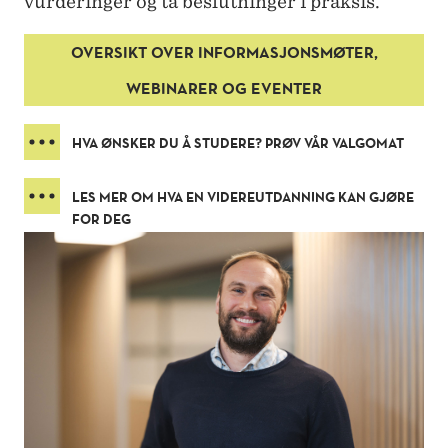
vurderinger og ta beslutninger i praksis.
–
V
OVERSIKT OVER INFORMASJONSMØTER,
I
WEBINARER OG EVENTER
D
HVA ØNSKER DU Å STUDERE? PRØV VÅR VALGOMAT
E
R
LES MER OM HVA EN VIDEREUTDANNING KAN GJØRE
FOR DEG
E
U
T
D
A
N