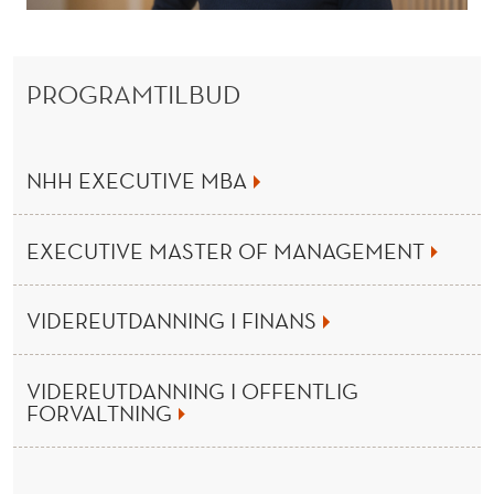
N
I
N
PROGRAMTILBUD
G
F
NHH EXECUTIVE MBA
R
A
EXECUTIVE MASTER OF MANAGEMENT
N
VIDEREUTDANNING I FINANS
O
R
VIDEREUTDANNING I OFFENTLIG
G
FORVALTNING
E