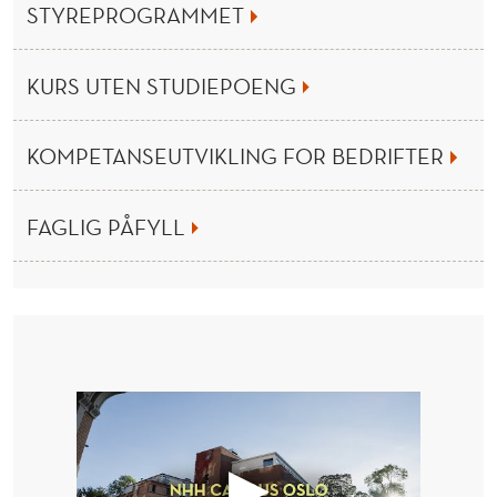
S
STYREPROGRAMMET
H
A
KURS UTEN STUDIEPOENG
N
KOMPETANSEUTVIKLING FOR BEDRIFTER
D
E
FAGLIG PÅFYLL
L
S
H
Ø
Y
S