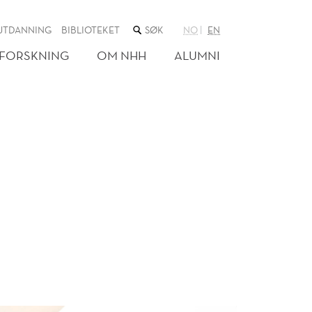
SØK
UTDANNING
BIBLIOTEKET
NO
EN
I
NETTSTEDET
FORSKNING
OM NHH
ALUMNI