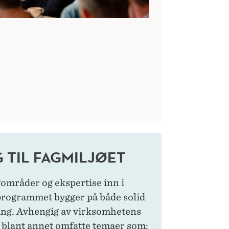
 TIL FAGMILJØET
gområder og ekspertise inn i
 programmet bygger på både solid
ring. Avhengig av virksomhetens
 blant annet omfatte temaer som: