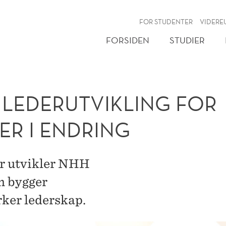
NY
FOR STUDENTER
VIDERE
FORSIDEN
STUDIER
LEDERUTVIKLING FOR
R I ENDRING
 utvikler NHH
m bygger
rker lederskap.