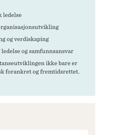
k ledelse
organisasjonsutvikling
ng og verdiskaping
g ledelse og samfunnsansvar
etanseutviklingen ikke bare er
sk forankret og fremtidsrettet.