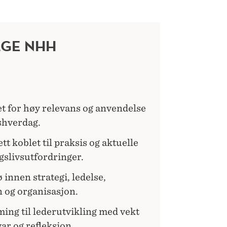
LGE NHH
 for høy relevans og
anvendelse
shverdag.
t koblet til praksis og aktuelle
slivsutfordringer.
 innen strategi, ledelse,
 og organisasjon.
ing til lederutvikling med vekt
ar og refleksjon.