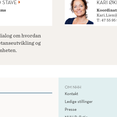
D STAVE
KARI ØK
ams
Koordinat
Kari.Lien
T: 47 55 95
 dialog om hvordan
tanseutvikling og
mheten.
OM NHH
Kontakt
Ledige stillinger
Presse