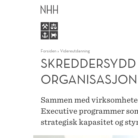
SKREDDERSYDD
HOVEDME
LEDERUTVIKLING
FOR
Forsiden
Videreutdanning
ORGANISASJONER
SKREDDERSYDD 
I
ORGANISASJONE
ENDRING
Sammen med virksomheter
Executive programmer so
strategisk kapasitet og sty