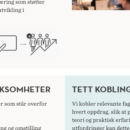
Læring som støtter
tvikling i
RKSOMHETER
TETT KOBLING
r som står overfor
Vi kobler relevante fa
hvert oppdrag, slik at
teori og praktisk erfa
ing og omstilling
utfordringer kan dette