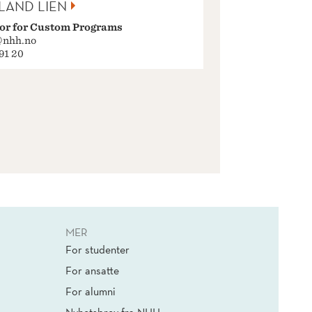
LAND LIEN
or for Custom Programs
@nhh.no
 91 20
MER
For studenter
For ansatte
For alumni