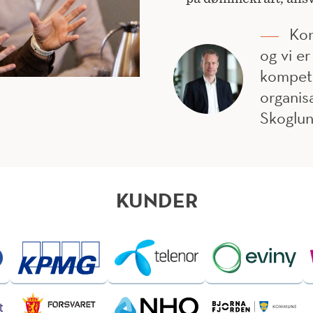
Kon
og vi e
kompet
organis
Skoglun
KUNDER