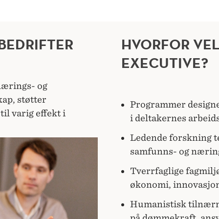
BEDRIFTER
HVORFOR VE
EXECUTIVE?
lærings- og
ap, støtter
Programmer designet
il varig effekt i
i deltakernes arbeid
Ledende forskning tet
samfunns- og næring
Tverrfaglige fagmiljø
økonomi, innovasjon
Humanistisk tilnærm
på dømmekraft, ansv