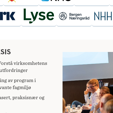
SIS
 Forstå virksomhetens
 utfordringer
ling av program i
vante fagmiljø
asert, praksisnær og