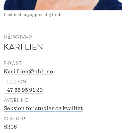
E
N
Last ned høyoppløselig bilde
RÅDGIVER
KARI LIEN
E-POST
Kari.Lien@nhh.no
TELEFON
+47 55 95 91 20
AVDELING
Seksjon for studier og kvalitet
KONTOR
S206