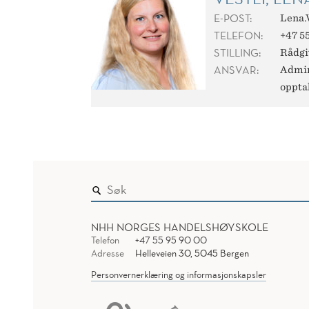
E-POST:
Lena.
TELEFON:
+47 55
STILLING:
Rådgi
ANSVAR:
Admin
oppta
NHH NORGES HANDELSHØYSKOLE
Telefon
+47 55 95 90 00
Adresse
Helleveien 30, 5045 Bergen
Personvernerklæring og informasjonskapsler