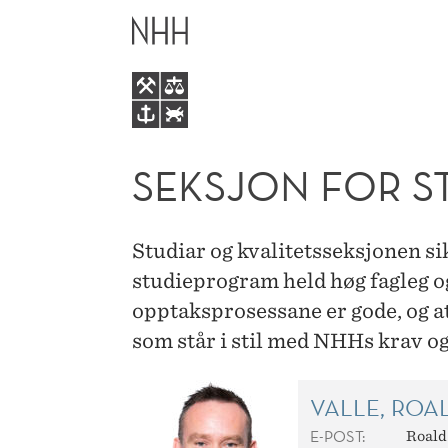
SEKSJON
HOVEDME
FOR
STUDIER
OG
SEKSJON FOR S
KVALITET
Studiar og kvalitetsseksjonen s
studieprogram held høg fagleg og
opptaksprosessane er gode, og at
som står i stil med NHHs krav o
VALLE, ROA
E-POST:
Roald