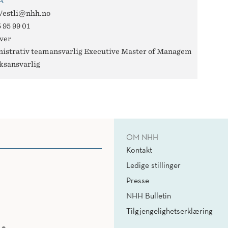
Vestli@nhh.no
 95 99 01
ver
istrativ teamansvarlig Executive Master of Management
ksansvarlig
OM NHH
Kontakt
Ledige stillinger
Presse
NHH Bulletin
Tilgjengelighetserklæring