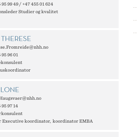
 95 99 49 / +47 455 01 624
onsleder Studier og kvalitet
 THERESE
se.Fromreide@nhh.no
 95 96 01
ekonsulent
skoordinator
 LONE
.Haugsvaer@nhh.no
 95 97 14
rkonsulent
r Executive koordinator
koordinator EMBA