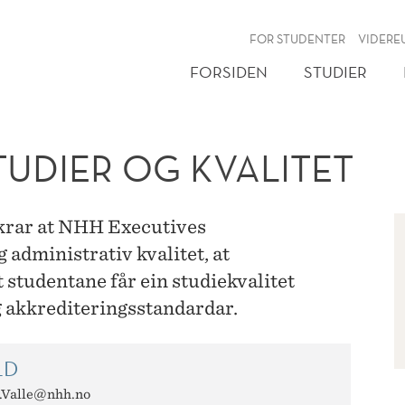
NY
FOR STUDENTER
VIDERE
FORSIDEN
STUDIER
TUDIER OG KVALITET
ikrar at NHH Executives
 administrativ kvalitet, at
 studentane får ein studiekvalitet
g akkrediteringsstandardar.
LD
.Valle@nhh.no