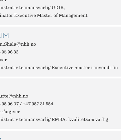
istrativ teamansvarlig UDIR
inator Executive Master of Management
ZIM
m.Shala@nhh.no
 95 96 33
ver
istrativ teamansvarlig Executive master i anvendt finans
ufte@nhh.no
 95 96 07 / +47 957 31 554
rrådgiver
istrativ teamansvarlig EMBA
kvalitetsansvarlig
A