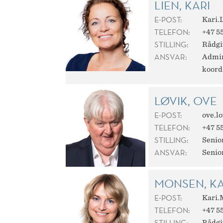
LIEN, KARI
E-POST:
Kari.
TELEFON:
+47 55
STILLING:
Rådgi
ANSVAR:
Admin
koord
LØVIK, OVE
E-POST:
ove.l
TELEFON:
+47 55
STILLING:
Senio
ANSVAR:
Senio
MONSEN, KA
E-POST:
Kari
TELEFON:
+47 55
STILLING:
Rådgi