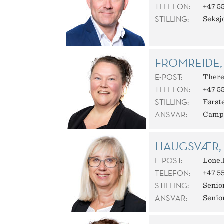
TELEFON:
+47 55
STILLING:
Seksj
FROMREIDE,
E-POST:
There
TELEFON:
+47 55
STILLING:
Først
ANSVAR:
Campu
HAUGSVÆR,
E-POST:
Lone
TELEFON:
+47 55
STILLING:
Senio
ANSVAR:
Senio