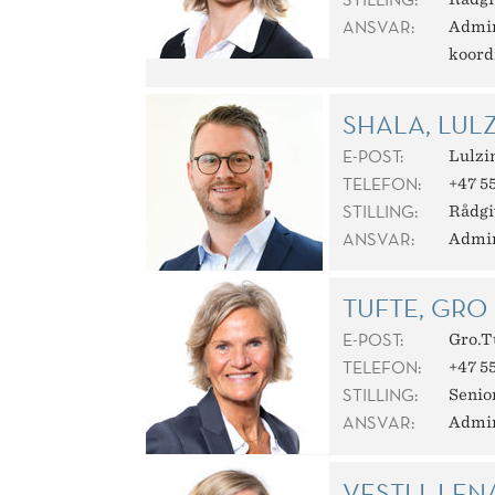
ANSVAR:
Admin
koord
SHALA, LUL
E-POST:
Lulzi
TELEFON:
+47 55
STILLING:
Rådgi
ANSVAR:
Admin
TUFTE, GRO
E-POST:
Gro.T
TELEFON:
+47 55
STILLING:
Senio
ANSVAR:
Admin
VESTLI, LEN