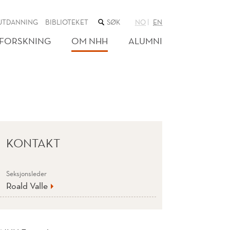
SØK
UTDANNING
BIBLIOTEKET
NO
EN
I
NETTSTEDET
FORSKNING
OM NHH
ALUMNI
KONTAKT
Seksjonsleder
Roald Valle