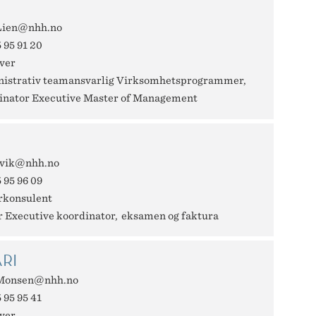
Lien@nhh.no
 95 91 20
ver
istrativ teamansvarlig Virksomhetsprogrammer
inator Executive Master of Management
ovik@nhh.no
 95 96 09
rkonsulent
r Executive koordinator
eksamen og faktura
RI
.Monsen@nhh.no
 95 95 41
ver