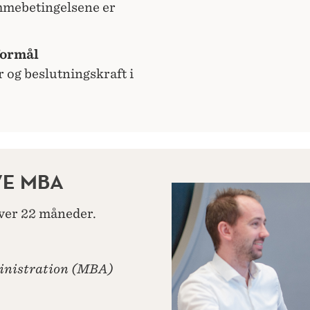
mmebetingelsene er
formål
r og beslutningskraft i
VE MBA
ver 22 måneder.
inistration (MBA)