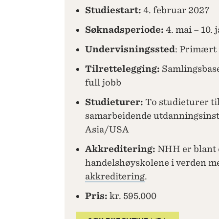
Studiestart:
4. februar 2027
Søknadsperiode:
4. mai – 10.
Undervisningssted
: Primært 
Tilrettelegging:
Samlingsbase
full jobb
Studieturer:
To studieturer ti
samarbeidende utdanningsinsti
Asia/USA
Akkreditering:
NHH er blant 
handelshøyskolene i verden 
akkreditering
.
Pris:
kr. 595.000