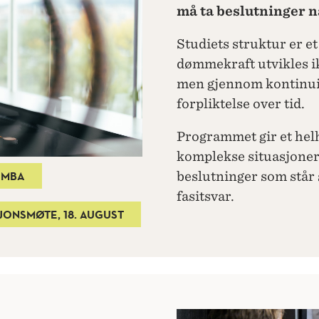
må ta beslutninger n
Studiets struktur er et
dømmekraft utvikles ik
men gjennom kontinuite
forpliktelse over tid.
Programmet gir et hel
komplekse situasjoner
 MBA
beslutninger som står 
fasitsvar.
JONSMØTE, 18. AUGUST