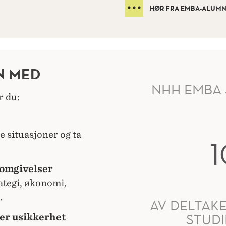
HØR FRA EMBA-ALUMN
N MED
NHH EMBA 
r du:
e situasjoner og ta
 omgivelser
ategi, økonomi,
.
AV DELTAK
STUDI
er usikkerhet