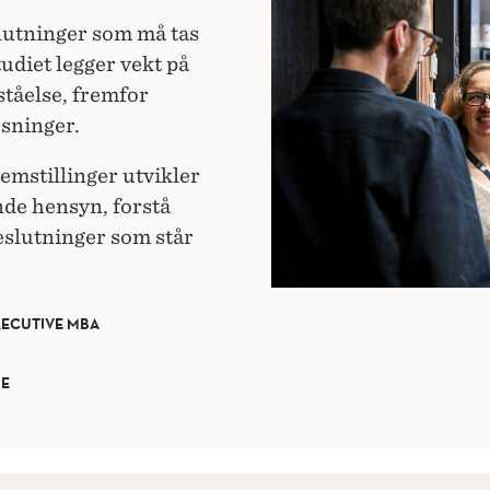
lutninger som må tas
udiet legger vekt på
ståelse, fremfor
øsninger.
emstillinger utvikler
nde hensyn, forstå
eslutninger som står
XECUTIVE MBA
RE