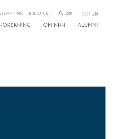
SØK
UTDANNING
BIBLIOTEKET
NO
EN
I
NETTSTEDET
FORSKNING
OM NHH
ALUMNI