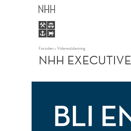
NHH
HOVEDME
EXECUTIVE
MBA
Forsiden
Videreutdanning
NHH EXECUTIV