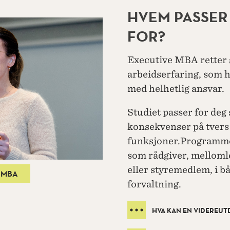
HVEM PASSER
FOR?
Executive MBA retter 
arbeidserfaring, som har
med helhetlig ansvar.
Studiet passer for de
konsekvenser på tvers
funksjoner.Programmet 
som rådgiver, melloml
eller styremedlem, i bå
 MBA
forvaltning.
HVA KAN EN VIDEREUT