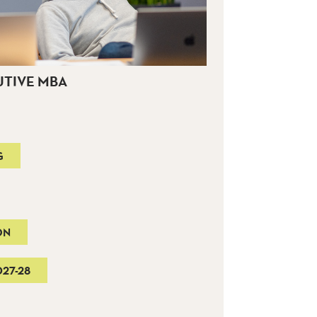
UTIVE MBA
G
ON
27-28