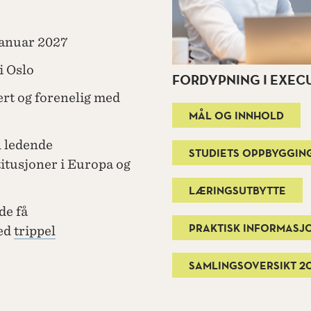
 januar 2027
i Oslo
FORDYPNING I EXEC
rt og forenelig med
MÅL OG INNHOLD
l ledende
STUDIETS OPPBYGGIN
tusjoner i Europa og
LÆRINGSUTBYTTE
de få
PRAKTISK INFORMASJ
med
trippel
SAMLINGSOVERSIKT 20