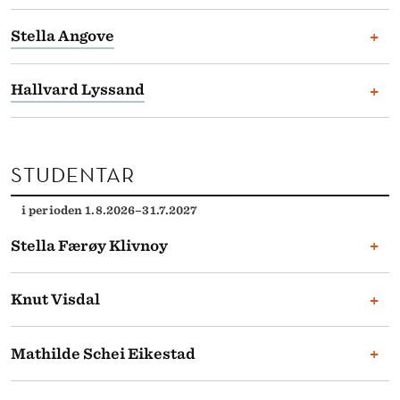
Seniorrådgjevar / sjølvstendig næringsdrivande, NHH /
+
Stella Angove
Jhosea Consulting
TILLITSVERV
Seniorrådgjevar / sjølvstendig næringsdrivande, NHH /
+
Hallvard Lyssand
Tillitsvald, Forskerforbundet
Undre (coachingtjenester)
TILLITSVERV
Seniorrådgjevar, NHH
Styremedlem Sameiet Merinokvartalet
Ingen registrerte tillitsverv.
STUDENTAR
i perioden 1.8.2026–31.7.2027
+
Stella Færøy Klivnoy
Student / deltid, NHH
+
Knut Visdal
Ingen registrerte tillitsverv.
Student, NHH
+
Mathilde Schei Eikestad
TILLITSVERV
Direktevalt til landsstyret, Unge Høgres Landsforbund
Student, NHH