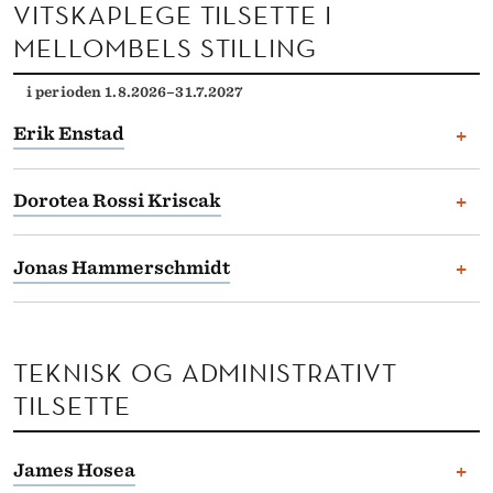
VITSKAPLEGE TILSETTE I
MELLOMBELS STILLING
i perioden 1.8.2026–31.7.2027
+
Erik Enstad
Stipendiat, NHH
+
Dorotea Rossi Kriscak
Ingen registrerte tillitsverv.
Stipendiat, NHH
+
Jonas Hammerschmidt
Ingen registrerte tillitsverv.
Førsteamanuensis, NHH
Ingen registrerte tillitsverv.
TEKNISK OG ADMINISTRATIVT
TILSETTE
+
James Hosea