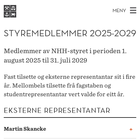
S
MENY
T
H
NO
EN
S
Y
FOR STUDENTER
O
Ø
STYREMEDLEMMER 2025-2029
K
VIDEREUTDANNING
R
I
V
BIBLIOTEKET
N
E
E
E
Medlemmer av NHH-styret i perioden 1.
T
Forsiden
T
D
august 2025 til 31. juli 2029
S
M
T
Studier
M
E
E
D
Fast tilsette og eksterne representantar sit i fire
E
Forskning
E
T
D
år. Mellombels tilsette frå fagstaben og
N
Om NHH
studentrepresentantar vert valde for eitt år.
Y
L
Alumni
E
EKSTERNE REPRESENTANTAR
M
+
Martin Skancke
M