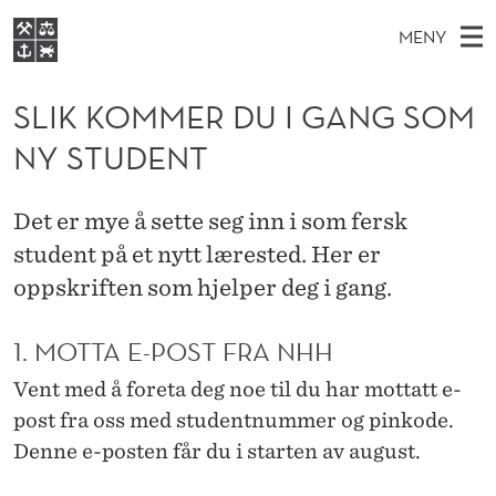
S
MENY
L
H
NO
EN
S
I
FOR STUDENTER
O
Ø
SLIK KOMMER DU I GANG SOM
K
VIDEREUTDANNING
K
I
V
NY STUDENT
BIBLIOTEKET
N
E
E
K
T
Forsiden
T
D
S
O
Det er mye å sette seg inn i som fersk
T
Studier
M
E
student på et nytt lærested. Her er
M
D
E
Forskning
E
oppskriften som hjelper deg i gang.
T
M
N
Om NHH
Y
E
1. MOTTA E-POST FRA NHH
Alumni
R
Vent med å foreta deg noe til du har mottatt e-
post fra oss med studentnummer og pinkode.
D
Denne e-posten får du i starten av august.
U