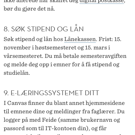
ikke allerede har skaffet deg
digital postkasse
,
bør du gjøre det nå.
8. SØK STIPEND OG LÅN
Søk stipend og lån hos
Lånekassen
. Frist: 15.
november i høstsemesteret og 15. mars i
vårsemesteret. Du må betale semesteravgiften
og melde deg opp i emner for å få stipend og
studielån.
9. E-LÆRINGSSYSTEMET DITT
I Canvas finner du blant annet hjemmesidene
til emnene dine og meldinger fra faglærer. Du
logger på med Feide (samme brukernavn og
passord som til IT-kontoen din), og får