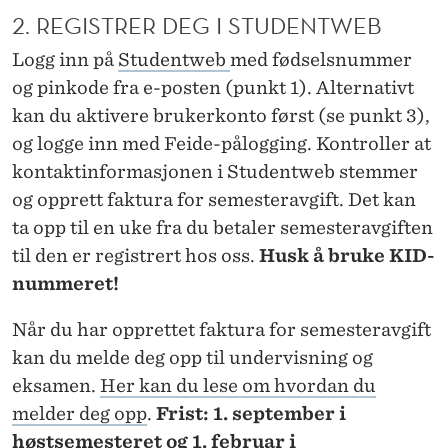
I
2. REGISTRER DEG I STUDENTWEB
G
Logg inn på
Studentweb
med fødselsnummer
A
og pinkode fra e-posten (punkt 1). Alternativt
kan du aktivere brukerkonto først (se punkt 3),
N
og logge inn med Feide-pålogging. Kontroller at
G
kontaktinformasjonen i Studentweb stemmer
S
og opprett faktura for semesteravgift. Det kan
O
ta opp til en uke fra du betaler semesteravgiften
til den er registrert hos oss.
Husk å bruke KID-
M
nummeret!
N
Når du har opprettet faktura for semesteravgift
Y
kan du melde deg opp til undervisning og
S
eksamen.
Her kan du lese om hvordan du
T
melder deg opp
.
Frist: 1. september i
høstsemesteret og 1. februar i