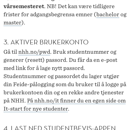
U
vårsemesteret
. NB! Det kan være tidligere
D
frister for adgangsbegrensa emner (
bachelor
og
E
master
).
N
3. AKTIVER BRUKERKONTO
T
Gå til
nhh.no/pwd
. Bruk studentnummer og
generer (resett) passord. Du får da en e-post
med link for å lage nytt passord.
Studentnummer og passordet du lager utgjør
din Feide-pålogging som du bruker til å logge på
brukerkontoen din og en rekke andre tjenester
på NHH.
På nhh.no/it finner du en egen side om
It-start for nye studenter
.
4. LAST NED STUDENTBEVIS-APPEN