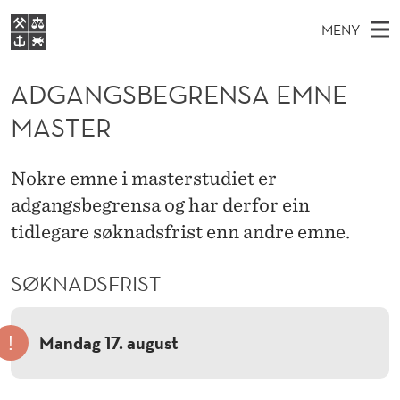
A
MENY
D
H
NO
EN
S
G
FOR STUDENTER
O
Ø
ADGANGSBEGRENSA EMNE
K
VIDEREUTDANNING
A
I
V
MASTER
BIBLIOTEKET
N
E
E
N
T
Forsiden
T
D
S
G
Nokre emne i masterstudiet er
T
Studier
M
E
adgangsbegrensa og har derfor ein
S
D
E
Forskning
E
tidlegare søknadsfrist enn andre emne.
T
B
N
Om NHH
Y
E
SØKNADSFRIST
Alumni
G
!
R
Mandag 17. august
E