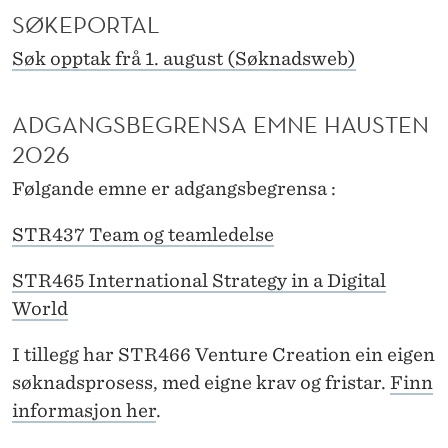
N
SØKEPORTAL
S
Søk opptak frå 1. august (Søknadsweb)
A
E
ADGANGSBEGRENSA EMNE HAUSTEN
2026
M
Følgande emne er adgangsbegrensa :
N
E
STR437 Team og teamledelse
M
STR465 International Strategy in a Digital
A
World
S
I tillegg har STR466 Venture Creation ein eigen
T
søknadsprosess, med eigne krav og fristar.
Finn
informasjon her
.
E