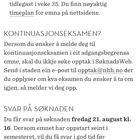
tidlegast i veke 35. Du finn nøyaktig
timeplan
for emna på nettsidene.
KONTINUASJONSEKSAMEN?
Dersom du ønsker å melde deg til
kontinuasjonseksamen i eit adgangsbegrensa
emne, skal du ikkje søke opptak i SøknadsWeb.
Send i staden ein e-post til
opptak@nhh.no
der
du opplyser om kva eksamen du ønsker å ta om
igjen, så melder vi deg opp.
SVAR PÅ SØKNADEN
Du får svar på søknaden
fredag 21. august kl.
16
. Dersom emnet har oppstart seint i
semesteret, vil du få svar i god tid før