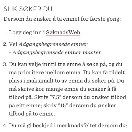
R
SLIK SØKER DU
Dersom du ønsker å ta emnet for første gong:
Logg deg inn i
SøknadsWeb
.
Vel
Adgangsbegrensede emner
-
Adgangsbegrensede emner
master.
Du kan velje inntil tre emne å søke på, og du
må prioritere mellom emna. Du kan få tildelt
plass i maksimalt to av emna du søker på. Du
må skrive kor mange emne du ønsker å få
tilbod på. Skriv "7,5" dersom du ønsker tilbod
på eitt emne; skriv "15" dersom du ønsker
tilbod på to emne.
Du må gi beskjed i merknadsfeltet dersom du: