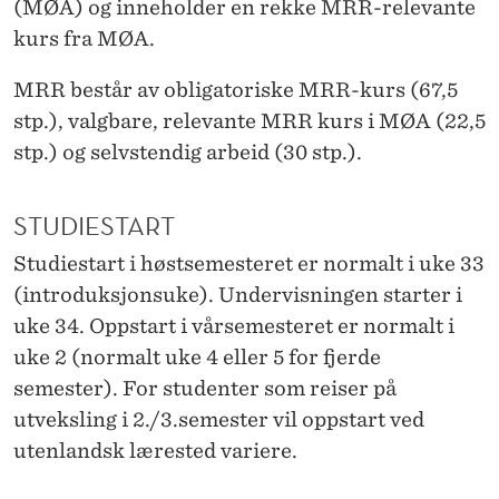
R
(MØA) og inneholder en rekke MRR-relevante
kurs fra MØA.
R
-
MRR består av obligatoriske MRR-kurs (67,5
stp.), valgbare, relevante MRR kurs i MØA (22,5
S
stp.) og selvstendig arbeid (30 stp.).
T
U
STUDIESTART
D
Studiestart i høstsemesteret er normalt i uke 33
I
(introduksjonsuke). Undervisningen starter i
uke 34. Oppstart i vårsemesteret er normalt i
E
uke 2 (normalt uke 4 eller 5 for fjerde
T
semester). For studenter som reiser på
2
utveksling i 2./3.semester vil oppstart ved
utenlandsk lærested variere.
0