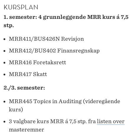
1
KURSPLAN
6
1. semester: 4 grunnleggende MRR kurs á 7,5
stp.
MRR411/BUS426N Revisjon
MRR412/BUS402 Finansregnskap
MRR416 Foretaksrett
MRR417 Skatt
2./3. semester:
MRR445 Topics in Auditing (videregående
kurs)
3 valgbare kurs MRR á 7,5 stp. fra
listen over
masteremner