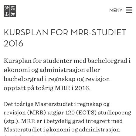
K
MENY
U
H
NO
S
R
FOR STUDENTER
O
Ø
KURSPLAN FOR MRR-STUDIET
K
VIDEREUTDANNING
S
I
V
2016
BIBLIOTEKET
N
E
E
P
T
Forsiden
T
D
S
L
Kursplan for studenter med bachelorgrad i
T
Studier
M
E
økonomi og administrasjon eller
A
D
E
Forskning
E
bachelorgrad i regnskap og revisjon
T
N
N
Om NHH
opptatt på toårig MRR i 2016.
Y
F
Alumni
Det toårige Masterstudiet i regnskap og
O
revisjon (MRR) utgjør 120 (ECTS) studiepoeng
R
(stp.). MRR er i betydelig grad integrert med
M
Masterstudiet i økonomi og administrasjon