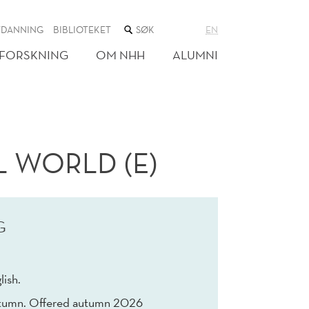
SØK
TDANNING
BIBLIOTEKET
EN
I
NETTSTEDET
FORSKNING
OM NHH
ALUMNI
L WORLD (E)
G
lish.
tumn. Offered autumn 2026