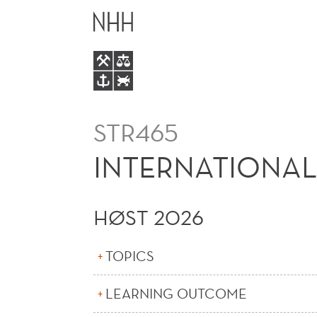
INTERNATIONAL
HOVEDME
STRATEGY
IN
A
STR465
DIGITAL
INTERNATIONAL 
WORLD
HØST 2026
(E)
TOPICS
LEARNING OUTCOME