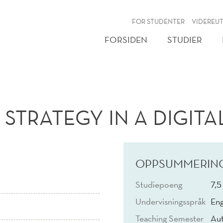
NY
FOR STUDENTER
VIDEREU
FORSIDEN
STUDIER
STRATEGY IN A DIGITA
OPPSUMMERIN
Studiepoeng
7,5
Undervisningsspråk
Eng
Teaching Semester
Au