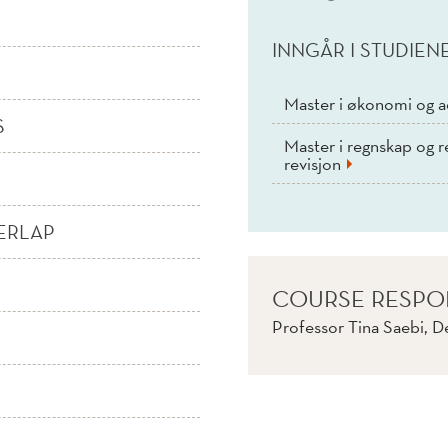
INNGÅR I STUDIEN
Master i økonomi og a
S
Master i regnskap og re
revisjon
ERLAP
COURSE RESPO
Professor Tina Saebi, 