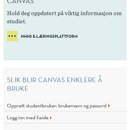
CANVAS
I
V
Hold deg oppdatert på viktig informasjon om
studiet.
E
S
NHHS E-LÆRINGSPLATTFORM
T
U
D
E
SLIK BLIR CANVAS ENKLERE Å
BRUKE
N
T
Opprett studentbruker: brukernavn og passord
E
Logg inn med Feide
R