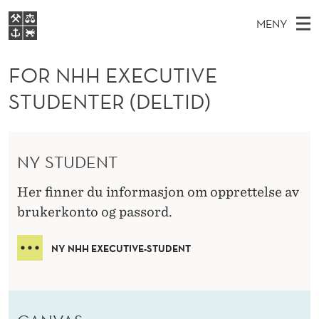
F
MENY
O
H
NO
EN
S
R
FOR STUDENTER
O
Ø
FOR NHH EXECUTIVE
K
VIDEREUTDANNING
N
I
V
STUDENTER (DELTID)
BIBLIOTEKET
N
E
E
H
T
Forsiden
T
D
S
H
T
Studier
M
E
NY STUDENT
E
D
E
Forskning
E
T
X
Her finner du informasjon om opprettelse av
N
Om NHH
brukerkonto og passord.
Y
E
Alumni
C
NY NHH EXECUTIVE-STUDENT
U
T