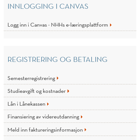
(
INNLOGGING I CANVAS
D
E
Logg inn i Canvas - NHHs e-læringsplattform
L
T
REGISTRERING OG BETALING
I
D
Semesterregistrering
)
Studieavgift og kostnader
Lån i Lånekassen
Finansiering av videreutdanning
Meld inn faktureringsinformasjon