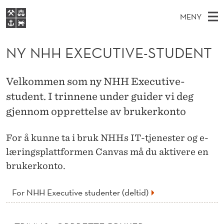
N
MENY
Y
H
NO
EN
S
N
FOR STUDENTER
O
Ø
NY NHH EXECUTIVE-STUDENT
K
VIDEREUTDANNING
H
I
V
BIBLIOTEKET
N
E
E
H
Velkommen som ny NHH Executive-
T
Forsiden
T
D
student. I trinnene under guider vi deg
S
E
T
Studier
M
gjennom opprettelse av brukerkonto
E
X
D
E
Forskning
E
T
E
For å kunne ta i bruk NHHs IT-tjenester og e-
N
Om NHH
læringsplattformen Canvas må du aktivere en
Y
C
Alumni
brukerkonto.
U
T
For NHH Executive studenter (deltid)
I