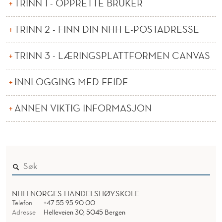
TRINN 1 - OPPRETTE BRUKER
V
E
TRINN 2 - FINN DIN NHH E-POSTADRESSE
-
TRINN 3 - LÆRINGSPLATTFORMEN CANVAS
S
T
INNLOGGING MED FEIDE
U
ANNEN VIKTIG INFORMASJON
D
E
N
T
NHH NORGES HANDELSHØYSKOLE
Telefon
+47 55 95 90 00
Adresse
Helleveien 30, 5045 Bergen