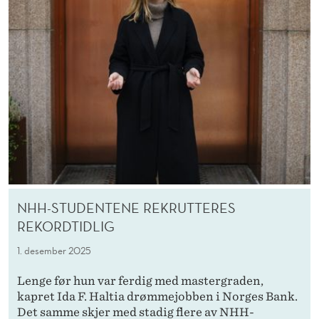
NHH-STUDENTENE REKRUTTERES
REKORDTIDLIG
1. desember 2025
Lenge før hun var ferdig med mastergraden,
kapret Ida F. Haltia drømmejobben i Norges Bank.
Det samme skjer med stadig flere av NHH-