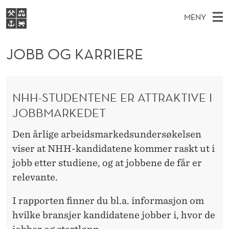
J
MENY
O
H
NO
EN
S
B
FOR STUDENTER
O
Ø
JOBB OG KARRIERE
K
VIDEREUTDANNING
B
I
V
BIBLIOTEKET
N
E
E
O
T
Forsiden
T
NHH-STUDENTENE ER ATTRAKTIVE I
D
S
G
T
Studier
JOBBMARKEDET
M
E
K
D
E
Forskning
E
Den årlige arbeidsmarkedsundersøkelsen
T
A
N
Om NHH
viser at NHH-kandidatene kommer raskt ut i
Y
R
jobb etter studiene, og at jobbene de får er
Alumni
R
relevante.
I
I rapporten finner du bl.a. informasjon om
E
hvilke bransjer kandidatene jobber i, hvor de