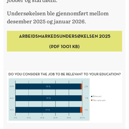
jobber og startlønn.
R
E
Undersøkelsen ble gjennomført mellom
desember 2025 og januar 2026.
ARBEIDSMARKEDSUNDERSØKELSEN 2025
(PDF 1001 KB)