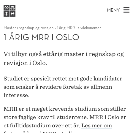
1
MENY
-
H
NO
S
Å
FOR STUDENTER
Master i regnskap og revisjon
1 årig MRR - siviløkonomer
O
Ø
K
VIDEREUTDANNING
1-ÅRIG MRR I OSLO
R
I
V
BIBLIOTEKET
N
E
E
I
T
Forsiden
T
Vi tilbyr også ettårig master i regnskap og
D
S
G
T
revisjon i Oslo.
Studier
M
E
M
D
E
Forskning
E
T
Studiet er spesielt rettet mot gode kandidater
R
N
Om NHH
som ønsker å revidere foretak av allmenn
Y
R
interesse.
Alumni
I
MRR er et meget krevende studium som stiller
O
store faglige krav til studentene. MRR i Oslo er
S
et fulltidsstudium over ett år.
Les mer om