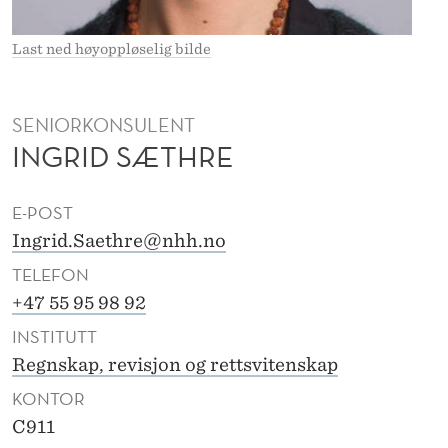
A
S
Last ned høyoppløselig bilde
Æ
T
SENIORKONSULENT
INGRID SÆTHRE
H
R
E-POST
E
Ingrid.Saethre@nhh.no
TELEFON
+47 55 95 98 92
INSTITUTT
Regnskap, revisjon og rettsvitenskap
KONTOR
C911