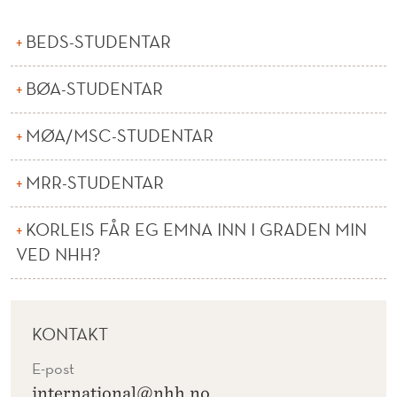
K
S
BEDS-STUDENTAR
L
BØA-STUDENTAR
I
MØA/MSC-STUDENTAR
N
G
MRR-STUDENTAR
KORLEIS FÅR EG EMNA INN I GRADEN MIN
VED NHH?
KONTAKT
E-post
international@nhh.no