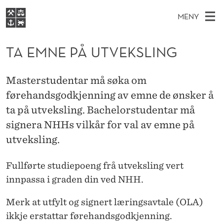
T
MENY
A
H
NO
EN
S
E
FOR STUDENTER
O
Ø
TA EMNE PÅ UTVEKSLING
K
VIDEREUTDANNING
M
I
V
BIBLIOTEKET
N
E
E
N
Masterstudentar må søka om
T
Forsiden
T
D
førehandsgodkjenning av emne de ønsker å
S
E
T
Studier
M
ta på utveksling. Bachelorstudentar må
E
P
D
E
Forskning
E
signera NHHs vilkår for val av emne på
T
Å
N
utveksling.
Om NHH
Y
U
Alumni
Fullførte studiepoeng frå utveksling vert
T
innpassa i graden din ved NHH.
V
Merk at utfylt og signert læringsavtale (OLA)
E
ikkje erstattar førehandsgodkjenning.