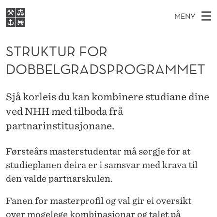
S
MENY
T
H
NO
EN
S
R
FOR STUDENTER
O
Ø
STRUKTUR FOR
K
VIDEREUTDANNING
U
I
V
DOBBELGRADSPROGRAMMET
BIBLIOTEKET
N
E
E
K
T
Forsiden
T
D
S
T
Sjå korleis du kan kombinere studiane dine
T
Studier
M
E
ved NHH med tilboda frå
U
D
E
Forskning
E
partnarinstitusjonane.
T
R
N
Om NHH
Y
F
Førsteårs masterstudentar må sørgje for at
Alumni
studieplanen deira er i samsvar med krava til
O
den valde partnarskulen.
R
Fanen for masterprofil og val gir ei oversikt
D
over mogelege kombinasjonar og talet på