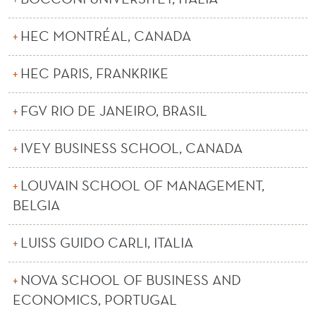
O
G
HEC MONTRÉAL, CANADA
R
HEC PARIS, FRANKRIKE
A
M
FGV RIO DE JANEIRO, BRASIL
M
IVEY BUSINESS SCHOOL, CANADA
E
T
LOUVAIN SCHOOL OF MANAGEMENT,
BELGIA
LUISS GUIDO CARLI, ITALIA
NOVA SCHOOL OF BUSINESS AND
ECONOMICS, PORTUGAL