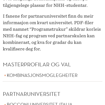
O
tilgjengelege plassar for NHH-studentar.
B
I fanene for partnaruniversitet finn du meir
B
informasjon om kvart universitet. PDF-filer
E
med namnet “Programstrukur” skildrar korleis
NHH-fag og program ved partnarskulen kan
L
kombinerast, og kva for gradar du kan
G
kvalifisere deg for.
R
A
MASTERPROFILAR OG VAL
D
KOMBINASJONSMOGLEGHEITER
S
P
PARTNARUNIVERSITET
R
BOCCONI UNIVERSITET, ITALIA