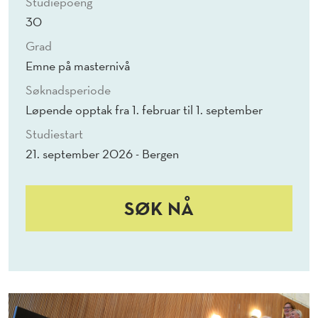
Studiepoeng
R
30
A
Grad
M
Emne på masternivå
M
Søknadsperiode
Løpende opptak fra 1. februar til 1. september
E
Studiestart
T
21. september 2026 - Bergen
SØK NÅ