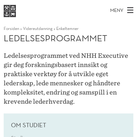
L
MENY
E
H
NO
S
D
FOR STUDENTER
Forsiden
Videreutdanning
Enkeltemner
O
Ø
K
VIDEREUTDANNING
LEDELSESPROGRAMMET
E
I
V
BIBLIOTEKET
N
E
E
L
T
Forsiden
T
Ledelsesprogrammet ved NHH Executive
D
S
S
T
gir deg forskningsbasert innsikt og
Studier
M
E
E
D
praktiske verktøy for å utvikle eget
E
Forskning
E
T
S
lederskap, lede mennesker og håndtere
N
Om NHH
kompleksitet, endring og samspill i en
Y
P
Alumni
krevende lederhverdag.
R
O
OM STUDIET
G